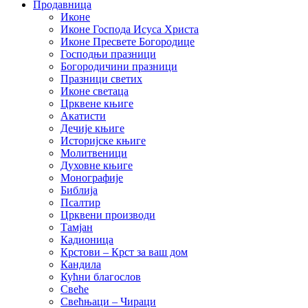
Продавница
Иконе
Иконе Господа Исуса Христа
Иконе Пресвете Богородице
Господњи празници
Богородичини празници
Празници светих
Иконе светаца
Црквене књиге
Акатисти
Дечије књиге
Историјске књиге
Молитвеници
Духовне књиге
Монографије
Библија
Псалтир
Црквени производи
Тамјан
Кадионица
Крстови – Крст за ваш дом
Кандила
Кућни благослов
Свеће
Свећњаци – Чираци