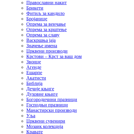
Православни накит
Брикети
Фитиљ за кандило
Бројанице
Опрема за венчање
Опрема за крштење
Опрема за славу
Васкршња јаја
Значење имена
Црквени производи
Крстови – Крст за ваш дом
Звонце
Агенде
Ешарпе
Акатисти
Библија
Дечије књиге
Духовне књиге
Богородичини празници
Господњи празници
Манастирски производи
Уља
Црквени сувенири
Мозаик колекција
Кравате