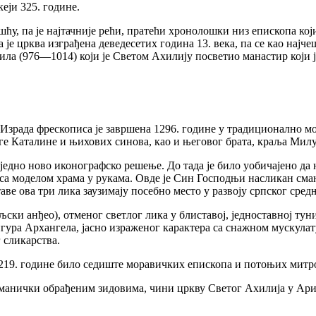
еји 325. године.
у, па је најтачније рећи, пратећи хронолошки низ епископа који 
је црква изграђена деведесетих година 13. века, па се као најч
ила (976—1014) који је Светом Ахилију посветио манастир који ј
Израда фрескописа је завршена 1296. године у традиционално мо
ге Каталине и њихових синова, као и његовог брата, краља Мил
 једно ново иконографско решење. До тада је било уобичајено д
 са моделом храма у рукама. Овде је Син Господњи насликан см
ве ова три лика заузимају посебно место у развоју српског сред
ки анђео), отменог светлог лика у блиставој, једноставној тун
ура Архангела, јасно израженог карактера са снажном мускулату
 сликарства.
 1219. године било седиште моравичких епископа и потоњих митр
оманички обрађеним зидовима, чини цркву Светог Ахилија у Ар