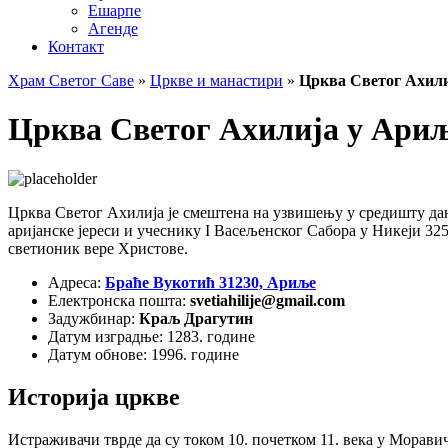
Ешарпе
Агенде
Контакт
Храм Светог Саве
»
Цркве и манастири
»
Црква Светог Ахил
Црква Светог Ахилија у Ари
Црква Светог Ахилија је смештена на узвишењу у средишту да
аријанске јереси и учеснику I Васељенског Сабора у Никеји 32
светионик вере Христове.
Адреса:
Браће Вукотић 31230, Ариље
Електронска пошта:
svetiahilije@gmail.com
Задужбинар:
Краљ Драгутин
Датум изградње: 1283. године
Датум обнове: 1996. године
Историја цркве
Истраживачи тврде да су током 10. почетком 11. века у Морави