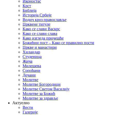
Иконостас
Крст
Библија
Историја Србије
Водич кроз православље
Црквене титуле
Како се слави Васкрс
Како се слави слава
Како изгледа причешће
Божићни пост – Како се правилно пости
Цркве и манастири
Хиландар
Студеница
Жича
Милешева
Сопоћани
Дечани
Молитве
Молитве Богородици
Молитве Светом Василију
Молитве за Божић
Молитве за здравље
Актуелно
Вести
Галерије