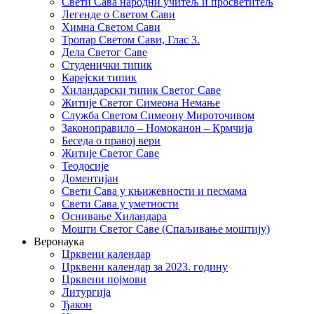
Свети Сава народни учитељ и просветитељ
Легенде о Светом Сави
Химна Светом Сави
Тропар Светом Сави, Глас 3.
Дела Светог Саве
Студенички типик
Карејски типик
Хиландарски типик Светог Саве
Житије Светог Симеона Немање
Служба Светом Симеону Мироточивом
Законоправило – Номоканон – Крмчија
Беседа о правој вери
Житије Светог Саве
Теодосије
Доментијан
Свети Сава у књижевности и песмама
Свети Сава у уметности
Оснивање Хиландара
Мошти Светог Саве (Спаљивање моштију)
Веронаука
Црквени календар
Црквени календар за 2023. годину
Црквени појмови
Литургија
Ђакон