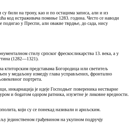
су били на трону, као и по остацима записа, али и из
ешћа код истраживача помиње 1283. година. Често се наводи
е подигао у Преспи, али овакве тврдње, до сада, нису
нументалном стилу српског фрескосликарства 13. века, а у
утина (1282—1321).
а на ктиторским представама Богородица или светитељ
ањен у медаљону измедју глава усправљених, фронтално
њовекевног портрета.
ици, инкарнација је идеје Господњег повереника нестварне
ром и боgaтом одором ратника, изузетне је ликовне вредности.
ополита, који су се понекад називали и ариљским.
иљу јединственом грађевином на укупном подручју