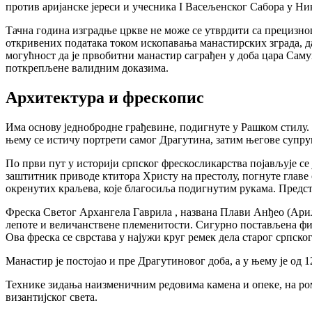
против аријанске јереси и учесника I Васељенског Сабора у Ник
Тачна година изградње цркве не може се утврдити са прецизношћ
откривених података током ископавања манастирских зграда, да 
могућност да је првобитни манастир саграђен у доба цара Саму
поткрепљене валидним доказима.
Архитектура и фрескопис
Има основу једнобродне грађевине, подигнуте у Рашком стилу. 
њему се истичу портрети самог Драгутина, затим његове супру
По први пут у историји српског фрескосликарства појављује се
заштитник приводе ктитора Христу на престолу, погнуте главе
окренутих краљева, које благосиља подигнутим рукама. Предста
Фреска Светог Архангела Гаврила , названа Плави Анђео (Ариљс
лепоте и величанствене племенитости. Сигурно постављена фиг
Ова фреска се сврстава у најужи круг ремек дела старог српског
Манастир је постојао и пре Драгутиновог доба, а у њему је од
Технике зидања наизменичним редовима камена и опеке, на р
византијског света.