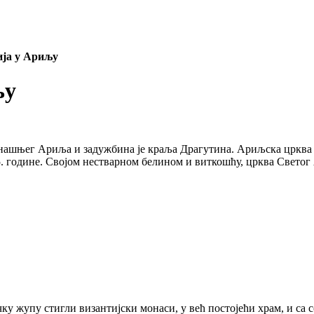
ија у Ариљу
љу
нашњег Ариља и задужбина је краља Драгутина. Ариљска црква 
5. године. Својом нестварном белином и виткошћу, црква Светог
чку жупу стигли византијски монаси, у већ постојећи храм, и са