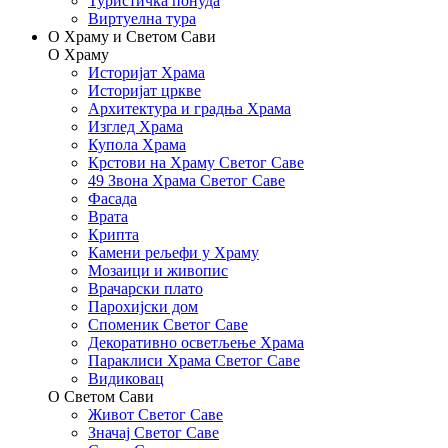
Туристичка понуда
Виртуелна тура
О Храму и Светом Сави
О Храму
Историјат Храма
Историјат цркве
Архитектура и градња Храма
Изглед Храма
Купола Храма
Крстови на Храму Светог Саве
49 Звона Храма Светог Саве
Фасада
Врата
Крипта
Камени рељефи у Храму
Мозаици и живопис
Врачарски плато
Парохијски дом
Споменик Светог Саве
Декоративно осветљење Храма
Параклиси Храма Светог Саве
Видиковац
О Светом Сави
Живот Светог Саве
Значај Светог Саве