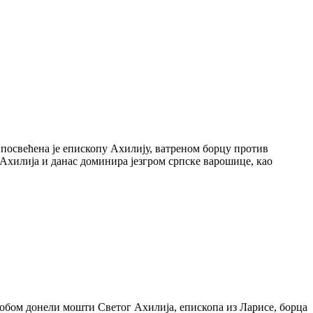
посвећена је епископу Ахилију, ватреном борцу против
 Ахилија и данас доминира језгром српске варошице, као
 собом донели мошти Светог Ахилија, епископа из Ларисе, борца