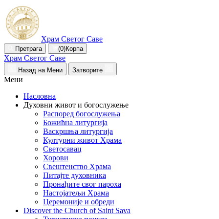
Храм Светог Саве
Претрага
(0)
Корпа
Храм Светог Саве
Назад на Мени
Затворите
Мени
Насловна
Духовни живот и богослужење
Распоред богослужења
Божићна литургија
Васкршња литургија
Културни живот Храма
Светосавац
Хорови
Свештенство Храма
Питајте духовника
Пронађите свог пароха
Настојатељи Храма
Церемоније и обреди
Discover the Church of Saint Sava