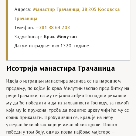
Адреса:
Манастир Грачаница, 38 205 Косовска
Грачаница
Телефон:
+381 38 64 203
Задужбинар:
Краљ Милутин
Датум изградње: око 1320. године.
Исотрија манастира Грачаница
Идеја о изградњи манастира заснива се на народном
предању, по којем је краљ Милутин заспао пред битку на
реци Грачанки, па му се јавио анђео Господњи рекавши
му да ће победити и да из захвалности Господу, за помоћ
која му је пружена, треба да подигне цркву чији ће му се
облик приказати. Пробудивши се, краљ је на небу
угледао бели облак који је имао облик цркве. Пошто
победи у том боју, одмах позва најбоље мајсторе –