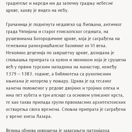
градитеље и нареди им да започну градњу небесне
цркве, какву је видeо на небу.
Грачаница је подигнута недалеко од Липљана, античког
града Улпијана и старог епископског седишта, на
рушевинама Богородичине цркве, која је саграђена на
темељима ранохришћанске базилике из VI века.
Неколико деценија по завршетку цркве, дозидана је
спољашња припрата са кулом и звоником која је срушена
већ у првим турским нападима на манастир, између
1379 – 1383. године, а библиотека са рукописним
књигама је изгорела у пожару. Црква је од тесаног
камена положеног у редове двојних и тројних опека и
има пет кубета и три апсиде са основом уписаног крста,
те као таква припада групи првокласних архитектонских
остварења свога времена. Спољна припрата је саграђена
у време кнеза Лазара.
Велика обнова извршена је залагањем патријарха