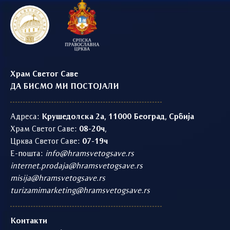
Храм Светог Саве
ДА БИСМО МИ ПОСТОЈАЛИ
Адреса:
Крушедолска 2а, 11000 Београд, Србија
Храм Светог Саве:
08-20ч
,
Црква Светог Саве:
07-19ч
Е-пошта:
info@hramsvetogsave.rs
internet.prodaja@hramsvetogsave.rs
misija@hramsvetogsave.rs
turizamimarketing@hramsvetogsave.rs
Контакти