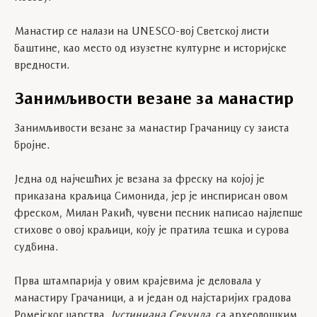
Манастир се налази на UNESCO-вој Светској листи
баштине, као место од изузетне културне и историјске
вредности.
Занимљивости везане за манастир
Занимљивости везане за манастир Грачаницу су заиста
бројне.
Једна од најчешћих је везана за фреску на којој је
приказана краљица Симонида, јер је инспирисан овом
фреском, Милан Ракић, чувени песник написао најлепше
стихове о овој краљици, коју је пратила тешка и сурова
судбина.
Прва штампарија у овим крајевима је деловала у
манастиру Грачаници, а и један од најстаријих градова
Ромејског царства,
Јустиниана Секунда,
са археолошким