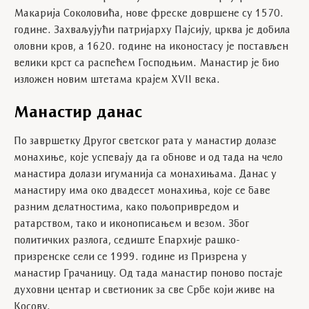
Макарија Соколовића, нове фреске довршене су 1570.
године. Захваљујући патријарху Пајсију, црква је добила
оловни кров, а 1620. године на иконостасу је постављен
велики крст са распећем Господњим. Манастир је био
изложен новим штетама крајем XVII века.
Манастир данас
По завршетку Другог светског рата у манастир долазе
монахиње, које успевају да га обнове и од тада на чело
манастира долази игуманија са монахињама. Данас у
манастиру има око двадесет монахиња, које се баве
разним делатностима, како пољопривредом и
ратарством, тако и иконописањем и везом. Због
политичких разлога, седиште Епархије рашко-
призренске сели се 1999. године из Призрена у
манастир Грачаницу. Од тада манастир поново постаје
духовни центар и светионик за све Србе који живе на
Косову.