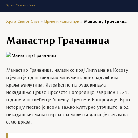
Храм Светог Саве
Храм Светог Саве
»
Цркве и манастири
»
Манастир Грачаница
Манастир Грачаница
Манастир Грачаница, налази се крај Липљана на Косову
и један је од последњих монументалних задужбина
краља Милутина. Изграђен је на рушевинама
некадашње Цркве Пресвете Богородице, завршен 1321.
године и посвећен је Успењу Пресвете Богородице. Кроз
историју постао је веома важно културно уточиште, а од
некадашњег манастирског комплекса данас је сачувана
само црква.