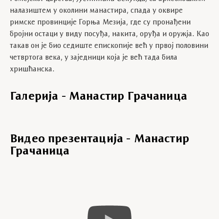
налазиштем у околини манастира, спада у оквире
римске провинције Горња Мезија, где су пронађени
бројни остаци у виду посуђа, накита, оруђа и оружја. Као
такав он је био седиште епископије већ у првој половини
четвртога века, у заједници која је већ тада била
хришћанска.
Галерија - Манастир Грачаница
Видео презентација - Манастир
Грачаница