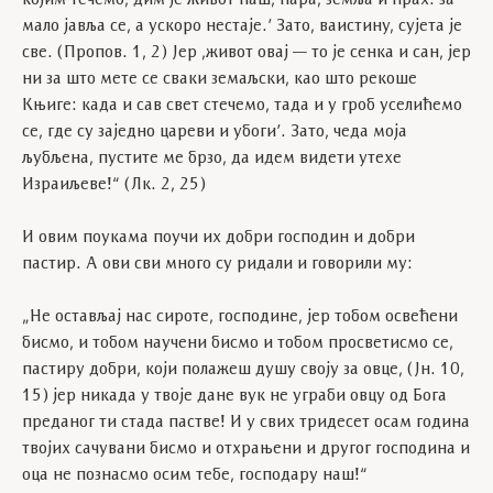
мало јавља се, а ускоро нестаје.’ Зато, ваистину, сујета је
све. (Пропов. 1, 2) Јер ,живот овај — то је сенка и сан, јер
ни за што мете се сваки земаљски, као што рекоше
Књиге: када и сав свет стечемо, тада и у гроб уселићемо
се, где су заједно цареви и убоги’. Зато, чеда моја
љубљена, пустите ме брзо, да идем видети утехе
Израиљеве!“ (Лк. 2, 25)
И овим поукама поучи их добри господин и добри
пастир. А ови сви много су ридали и говорили му:
„Не остављај нас сироте, господине, јер тобом освећени
бисмо, и тобом научени бисмо и тобом просветисмо се,
пастиру добри, који полажеш душу своју за овце, (Јн. 10,
15) јер никада у твоје дане вук не уграби овцу од Бога
преданог ти стада пастве! И у свих тридесет осам година
твојих сачувани бисмо и отхрањени и другог господина и
оца не познасмо осим тебе, господару наш!“