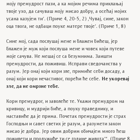
моју премудрост пази, а ка мојим речима приклањај
твоје ухо, да сачуваш моју мисао добру, а осећај мојих
усана казујем ти’. (Приче 4, 20-5, 2) ,Чувај, сине, закон
оца твога, не одбаци поуке матере твоје’. (Приче 1, 8)
Сине мој, сада послушај мене и блажен бићеш, јер
блажен је муж који послуша мене и човек који путеве
моје сачува. Не мешај се са безумнима. Заишти
премудрости, да поживиш. Исправи сведочанства у
разум. Јер онај који кори зле, примиће себи досаду, а
онај који кори нечастивог, порећи ће себе.
Не укоревај
зле, да не омрзне тебе.
Кори премудрог, и заволеће те. Укажи премудром на
кривицу, и мудрији биће, а поуку праведнику, и
наставиће да је прима. Почетак премудрости је страх
Господњи и савет светих је разум, а разумети закон
мисао је добра. Јер овим добрим обичајем много ћеш
поживети и продужиће ти се године живота’“. (Приче 8,