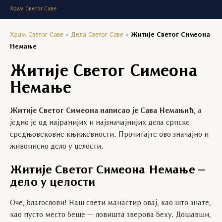
Храм Светог Саве
Храм Светог Саве
»
Дела Светог Саве
»
Житије Светог Симеона
Немање
Житије Светог Симеона
Немање
Житије Светог Симеона написао је Сава Немањић
, а
једно је од најранијих и најзначајнијих дела српске
средњовековне књижевности. Прочитајте ово значајно и
живописно дело у целости.
Житије Светог Симеона Немање –
дело у целости
Оче, благослови! Наш свети манастир овај, као што знате,
као пусто место беше — ловишта зверова беху. Дошавши,