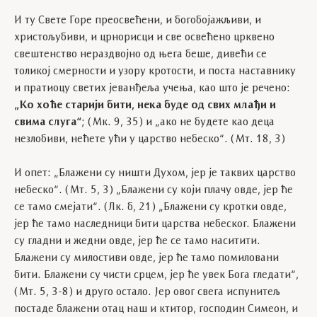
И ту Свете Горе преосвећени, и богобојажљиви, и
христољубиви, и црнорисци и све освећено црквено
свештенство нераздвојно од њега беше, дивећи се
толикој смерности и узору кротости, и поста наставнику
и пратиоцу светих јеванђеља учења, као што је речено:
„Ко хоће старији бити, нека буде од свих млађи и
свима слуга“
; (Мк. 9, 35) и „ако не будете као деца
незлобиви, нећете ући у царство небеско“. (Мт. 18, 3)
И опет: „Блажени су ништи Духом, јер је таквих царство
небеско“. (Мт. 5, 3) „Блажени су који плачу овде, јер ће
се тамо смејати“. (Лк. б, 21) „Блажени су кротки овде,
јер ће тамо наследници бити царства небеског. Блажени
су гладни и жедни овде, јер ће се тамо наситити.
Блажени су милостиви овде, јер ће тамо помиловани
бити. Блажени су чисти срцем, јер ће увек Бога гледати“,
(Мт. 5, 3-8) и друго остало. Јер овог свега испунитељ
постаде блажени отац наш и ктитор, господин Симеон, и