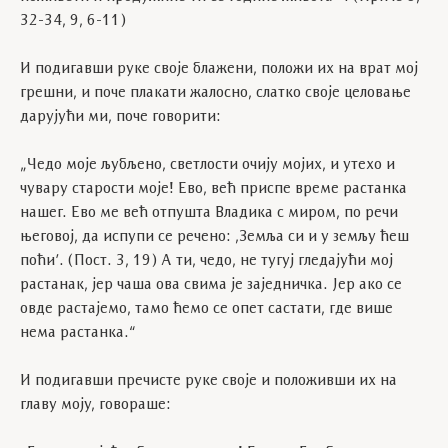
32-34, 9, 6-11)
И подигавши руке своје блажени, положи их на врат мој
грешни, и поче плакати жалосно, слатко своје целовање
дарујући ми, поче говорити:
„Чедо моје љубљено, светлости очију мојих, и утехо и
чувару старости моје! Ево, већ приспе време растанка
нашег. Ево ме већ отпушта Владика с миром, по речи
његовој, да испупи се речено: ,Земља си и у земљу ћеш
поћи’. (Пост. 3, 19) А ти, чедо, не тугуј гледајући мој
растанак, јер чаша ова свима је заједничка. Јер ако се
овде растајемо, тамо ћемо се опет састати, где више
нема растанка.“
И подигавши пречисте руке своје и положивши их на
главу моју, говораше: