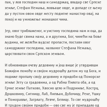
пак, у лов господин наш и самодржац, владар све Српске
земље, Стефан Немања, ловљаше овде, и допаде се њему
да у пустом овом овде месту подигне манастир овај, на
покој и на умножење монашког чина.
Јер, овог триблаженог, и уистину господина нам и оца, да
знано буде свима нама, а и другима, Бог, чинећи на боље
људима, не желећи људске пропасти, постави овог
самодржног господина, названог Стефана Немању,
царствовати свом Српском земљом.
И обновивши очеву дедовину и још више је утврдивши
Божијом помоћу и својом мудрошћу датом му од Бога, и
подиже пропалу своју дедовину и придоби од Поморске
земље Зету са градовима, а од Рабна Пилота оба, а од
Грчке земље Патково, Хвосно цело и Подримље, Кострц,
Дршковину, Ситницу, Лаб, Липљан, Дубочицу, Реке, Ушку
и Поморавље, Загрлату, Левче, Белицу. То све мудрошћу
И трудом својим придоби — ово све му је припадало од