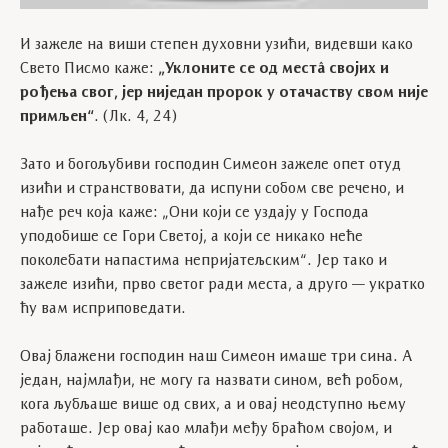
И зажеле на виши степен духовни узићи, видевши како
Свето Писмо каже:
„Уклоните се од местâ својих и
рођења свог, јер ниједан пророк у отачаству свом није
примљен“
. (Лк. 4, 24)
Зато и богољубиви господин Симеон зажеле опет отуд
изићи и странствовати, да испуни собом све речено, и
нађе реч која каже: „Они који се уздају у Господа
уподобише се Гори Светој, а који се никако неће
поколебати напастима непријатељским“. Јер тако и
зажеле изићи, прво светог ради места, а друго — укратко
ћу вам исприповедати.
Овај блажени господин наш Симеон имаше три сина. А
један, најмлађи, не могу га назвати сином, већ робом,
кога љубљаше више од свих, а и овај неодступно њему
работаше. Јер овај као млађи међу браћом својом, и