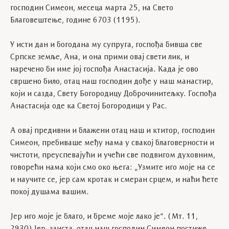
господин Симеон, месеца марта 25, на Свето
Благовештење, године 6703 (1195).
У исти дан и богодана му супруга, госпођа бивша све
Српске земље, Ана, и она прими овај свети лик, и
наречено би име јој госпођа Анастасија. Када је ово
свршено било, отац наш господин дође у наш манастир,
који и сазда, Свету Богородицу Доброчинитељку. Госпођа
Анастасија оде ка Светој Богородици у Рас.
А овај предивни и блажени отац наш и ктитор, господин
Симеон, пребиваше међу нама у свакој благоверности и
чистоти, преуспевајући и учећи све подвигом духовним,
говорећи нама који смо око њега: „Узмите иго моје на се
и научите се, јер сам кротак и смеран срцем, и наћи ћете
покој душама вашим.
Јер иго моје је благо, и бреме моје лако је“. (Мт. 11,
2930) Јер, заиста, отац наш господин Симеон постиже