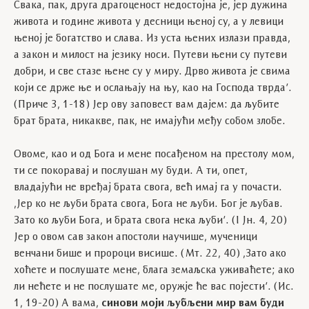
Свака, пак, друга драгоценост недостојна је, јер дужина
живота и године живота у десници њеној су, а у левици
њеној је богатство и слава. Из уста њених излази правда,
а закон и милост на језику носи. Путеви њени су путеви
добри, и све стазе њене су у миру. Дрво живота је свима
који се држе ње и ослањају на њу, као на Господа тврда’.
(Приче 3, 1-18) Јер ову заповест вам дајем: да љубите
брат брата, никакве, пак, не имајући међу собом злобе.
Овоме, као и од Бога и мене посађеном на престолу мом,
ти се покоравај и послушан му буди. А ти, опет,
владајући не вређај брата свога, већ имај га у почасти.
,Јер ко не љуби брата свога, Бога не љуби. Бог је љубав.
Зато ко љуби Бога, и брата свога нека љуби’. (І Јн. 4, 20)
Јер о овом сав закон апостоли научише, мученици
венчани бише и пророци висише. (Мт. 22, 40) ,Зато ако
хоћете и послушате мене, блага земаљска уживаћете; ако
ли нећете и не послушате ме, оружје ће вас појести’. (Ис.
1, 19-20) А вама,
синови моји љубљени мир вам буди