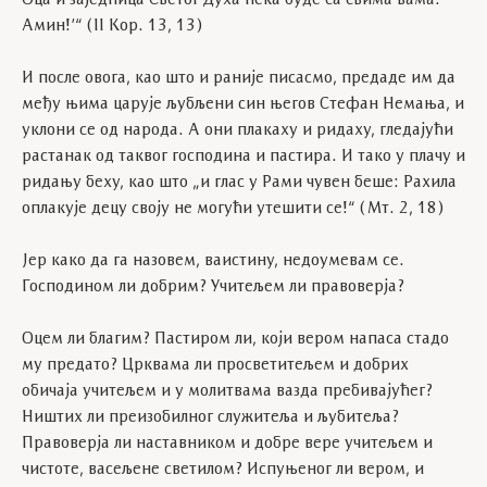
Амин!’“ (II Кор. 13, 13)
И после овога, као што и раније писасмо, предаде им да
међу њима царује љубљени син његов Стефан Немања, и
уклони се од народа. А они плакаху и ридаху, гледајући
растанак од таквог господина и пастира. И тако у плачу и
ридању беху, као што „и глас у Рами чувен беше: Рахила
оплакује децу своју не могући утешити се!“ (Мт. 2, 18)
Јер како да га назовем, ваистину, недоумевам се.
Господином ли добрим? Учитељем ли правоверја?
Оцем ли благим? Пастиром ли, који вером напаса стадо
му предато? Црквама ли просветитељем и добрих
обичаја учитељем и у молитвама вазда пребивајућег?
Ништих ли преизобилног служитеља и љубитеља?
Правоверја ли наставником и добре вере учитељем и
чистоте, васељене светилом? Испуњеног ли вером, и