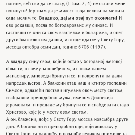
погине, већ сви да се спасу, (I Тим. 2, 4) не остави мене
погинути! Јер знам да је милост твоја велика на мени и
сада молим те,
Владико, дај ми овај пут окончати!
И
ово рекавши, посла по богодароване му синове. И
саставши се они са свом властелом и бољарима, и опет
други благослов им давши, и отиде одатле у Свету Гору,
месеца октобра осми дан, године 6706 (1197).
А владару сину свом, који је остао у богоданој његовој
области, о свему заповеђеном, и о овом нашем
манастиру, заповеди бринути се, и покренути на дали
напредак његов. А блажени отац наш и ктитор господин
Симеон, одлазећи постави игумана овом месту светом,
изабравши преподобног мужа, именом Дионисија
јеромонаха, и предаде му бринути се и снабдевати стадо
Христово, које је у месту овом светом.
А он, блажени, дође у Свету Гору месеца новембра други
дан. А богоносни и преподобни оци, који живљаху у
Светој Гори, са радошћу и почашћу великом примише га.