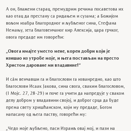
А он, блажени старац, премудрим речима посаветова их
као отац да престану са ридањем и сузама; а Божијом
вољом изабра благородног и љубљеног сина, Стефана
Немању, зета благовенчаног кир Алексија, цара грчког,
овога предаде им говорећи:
„Овога имајте уместо мене, корен добри који је
изишао из утробе моје, и њега постављам на престо
Христом дароване ми владавине!“
И сâм венчавши га и благослови га изванредно, као што
благослови Исаак Јакова, сина свога, сваким благословом,
(І Мојс. 27, 28-29) и поче га учити да напредује у сваком
делу добром у владавини својој, и доброг срца да буде
према свету хришћанском, који му предаде, Богом
напасану од њега паству, говорећи му:
„Чедо моје љубљено, паси Израиљ овај мој, и пази на