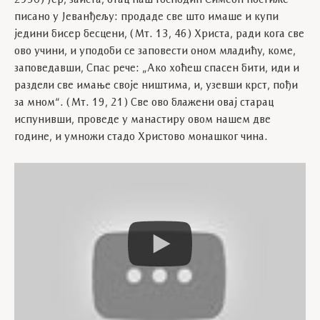
писано у Јеванђељу: продаде све што имаше и купи
једини бисер бесцени, (Мт. 13, 46) Христа, ради кога све
ово учини, и уподоби се заповести оном младићу, коме,
заповедавши, Спас рече: „Ако хоћеш спасен бити, иди и
раздели све имање своје ништима, и, узевши крст, пођи
за мном“. (Мт. 19, 21) Све ово блажени овај старац
испунивши, проведе у манастиру овом нашем две
године, и умножи стадо Христово монашког чина.