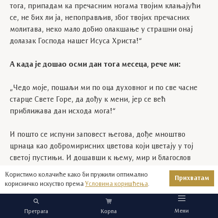
тога, припадам ка пречасним ногама твојим клањајући
се, не бих ли ја, непоправљив, због твојих пречасних
молитава, неко мало добио олакшање у страшни онај
долазак Господа нашег Исуса Христа!“
А када је дошао осми дан тога месеца, рече ми:
„Чедо моје, пошаљи ми по оца духовног и по све часне
старце Свете Горе, да дођу к мени, јер се већ
приближава дан исхода мога!“
И пошто се испуни заповест његова, дође мноштво
црнаца као добромирисних цветова који цветају у тој
светој пустињи. И дошавши к њему, мир и благослов
примише један од другог, и не даде им отићи од себе.
Користимо колачиће како би пружили оптимално
Прихватам
Говораше им:
корисничко искуство према
Условима коришћења
.
„Проведите код мене док тело моје, светим и часним
Мени
Претрага
Корпа
вашим песмама опевавши, не погребете!“