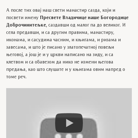
А после тих овај наш свети манастир сазда, који и
посвети имену
Пресвете Владичице наше Богородице
Доброчинитељке,
саздавши од малог па до великог. И
села предавши, и са другим правима, манастиру,
иконама, и сасудима часним, и књигама, и ризама и
завесама, и што је писано у златопечатној повељи
његовој, а још је и у цркви написано на зиду, и са
клетвом и са обавезом да нико не измени његова
предања, као што слушате и у књигама овим напред о
томе реч.