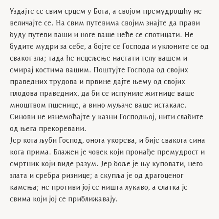
Уздајте се свим срцем у Бога, а својом премудрошћу не
величајте се. На свим путевима својим знајте да прави
буду путеви ваши и ноге ваше неће се спотицати. Не
будите мудри за себе, а бојте се Господа и уклоните се од
сваког зла; тада ће исцељење настати телу вашем и
смирај костима вашим. Поштујте Господа од својих
праведних трудова и првине дајте њему од својих
плодова праведних, да би се испуниле житнице ваше
мноштвом пшенице, а вино муљаче ваше истакале.
Синови не изнемоћајте у казни Господњој, нити слабите
од њега прекоревани.
Јер кога љуби Господ, онога укорева, и бије свакога сина
кога прима. Блажен је човек који пронађе премудрост и
смртник који виде разум. Јер боље је њу куповати, него
злата и сребра ризнице; а скупља је од драгоценог
камења; не противи јој се ништа лукаво, а слатка је
свима који јој се приближавају.