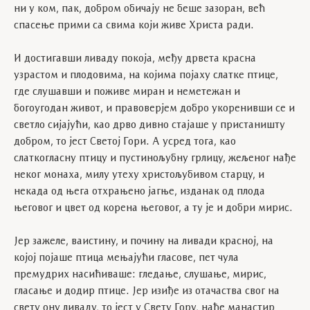
ни у ком, пак, добром обичају не беше зазоран, већ
спасење прими са свима који живе Христа ради.
И достигавши ливаду покоја, међу дрвета красна
узрастом и плодовима, на којима појаху слатке птице,
где слушавши и поживе миран и неметежан и
богоугодан живот, и правоверјем добро укоренивши се и
светло сијајући, као дрво дивно стајаше у пристаништу
добром, то јест Светој Гори. А усред тога, као
слаткогласну птицу и пустинољубну грлицу, жељеног нађе
неког монаха, милу утеху христољубивом старцу, и
некада од њега отхрањено јагње, изданак од плода
његовог и цвет од корена његовог, а ту је и добри мирис.
Јер зажеле, ваистину, и почину на ливади красној, на
којој појаше птица мењајући гласове, пет чула
премудрих насићиваше: гледање, слушање, мирис,
гласање и додир птице. Јер изиђе из отачаства свог на
свету ону ливаду, то јест у Свету Гору, нађе манастир