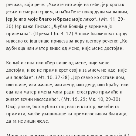
речима, који рече: „Узмите иго моје на себе, јер кротак
јесам и смеран срцем, и наћи ћете покој душама вашим,
јер је иго моје благо и бреме моје лако“.
(Мт. 11, 29-
30) Јер каже Писмо: „Љубав Божија у вернима је
привезана“. (Према I Јн. 4, 12) А овом блаженом старцу
извесно се још више привеза за веру његову речено: „Ко
љуби оца или матер више од мене, није мене достојан.
Ко љуби сина или кћер више од мене, није мене
достојан, и ко не прими крст свој и за мном не иде, није
ми подобан“. (Мт. 10, 37-38) „Јер свако ко остави дом,
или њиве, или имање, или жену, или децу, или браћу, или
оца или матер имена мога ради, стоструко примиће и
живот вечни наследиће“. (Мт. 19, 29; Мк. 10, 29-30)
Овај, дакле, богољубни отац наш и ктитор, желећи га
примити, молбе узашиљаше ка премилостивом Владици,
да га не лиши жеље.
Мину пак, времена много владавине његове, пошто је 37