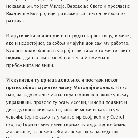
некадашњи, то јест Милеје, Ваведење Свете и преславне
Владичице Богородице, разваљен сасвим од безбожних
ратника.
И други већи подвиг узе и потруди старост своју, и мене,
ако и недостојног, са собом имајући док сам му работао.
Као што овде обнови и устроји све, тако и то место свето
подиже, да нас ни тамо обновљења И помена и
прибежишта не лиши.
И скупивши ту црнаца довољно, и постави неког
преподобног мужа по имену Методија монаха.
И све,
пак, на задовољење манастира и оних који живе у њему
управивши, проведе ту осам месеци, чинећи подвиге и
дела духовна неисказана, која не може исказати ум
човечји. Јер не само ту у манастир свој, већ и у Светој
свој тој Гори и свим манастирима ту даде преизобилне
милостиње, за помен себи и свему свом наследству.