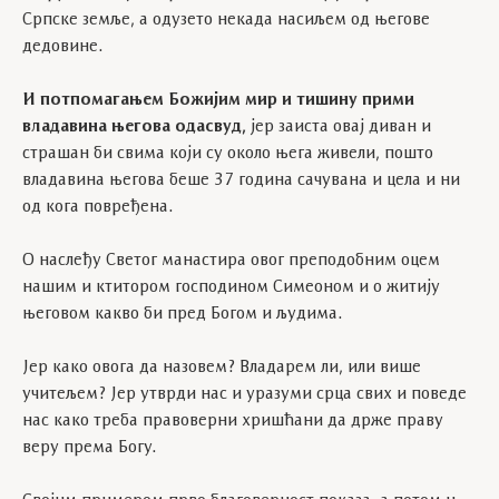
Српске земље, а одузето некада насиљем од његове
дедовине.
И потпомагањем Божијим мир и тишину прими
владавина његова одасвуд,
јер заиста овај диван и
страшан би свима који су около њега живели, пошто
владавина његова беше 37 година сачувана и цела и ни
од кога повређена.
О наслеђу Светог манастира овог преподобним оцем
нашим и ктитором господином Симеоном и о житију
његовом какво би пред Богом и људима.
Јер како овога да назовем? Владарем ли, или више
учитељем? Јер утврди нас и уразуми срца свих и поведе
нас како треба правоверни хришћани да држе праву
веру према Богу.