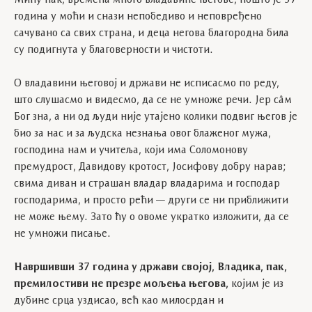
година у моћи и снази непобедиво и непoвређено
сачувано са свих страна, и деца негова благородна била
су подигнута у благоверности и чистоти.
О владавини његовој и држави не исписасмо по реду,
што слушасмо и видесмо, да се не умноже речи. Јер сâм
Бог зна, а ни од људи није утајено колики подвиг његов је
био за нас и за људска незнања овог блаженог мужа,
господина нам и учитеља, који има Соломонову
премудрост, Давидову кротост, Јосифову добру нарав;
свима диван и страшан владар владарима и господар
господарима, и просто рећи — други се ни приближити
не може њему. Зато ћу о овоме укратко изложити, да се
не умножи писање.
Навршивши 37 година у држави својој, Владика, пак,
премилостиви не презре мољења његова,
којим је из
дубине срца уздисао, већ као милосрдан и