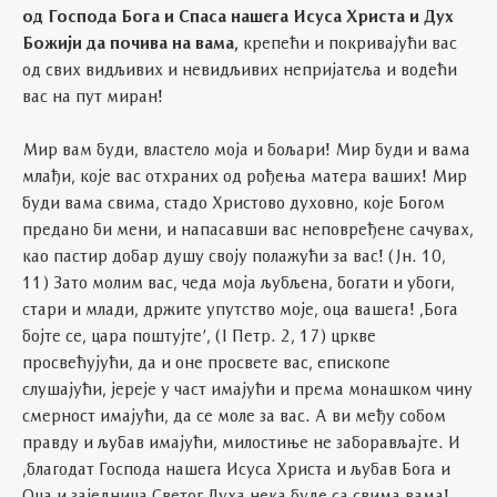
од Господа Бога и Спаса нашега Исуса Христа и Дух
Божији да почива на вама,
крепећи и покривајући вас
од свих видљивих и невидљивих непријатеља и водећи
вас на пут миран!
Мир вам буди, властело моја и бољари! Мир буди и вама
млађи, које вас отхраних од рођења матера ваших! Мир
буди вама свима, стадо Христово духовно, које Богом
предано би мени, и напасавши вас неповређене сачувах,
као пастир добар душу своју полажући за вас! (Јн. 10,
11) Зато молим вас, чеда моја љубљена, богати и убоги,
стари и млади, држите упутство моје, оца вашега! ,Бога
бојте се, цара поштујте’, (І Петр. 2, 17) цркве
просвећујући, да и оне просвете вас, епископе
слушајући, јереје у част имајући и према монашком чину
смерност имајући, да се моле за вас. А ви међу собом
правду и љубав имајући, милостиње не заборављајте. И
,благодат Господа нашега Исуса Христа и љубав Бога и
Оца и заједница Светог Духа нека буде са свима вама!