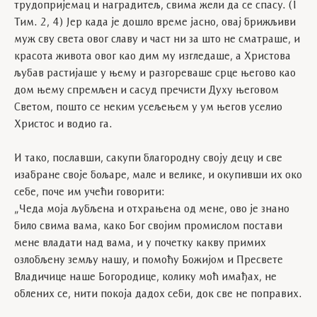
трудопријемац и наградитељ, свима жели да се спасу. (I
Тим. 2, 4) Јер када је дошло време јасно, овај брижљиви
муж сву света овог славу и част ни за што не сматраше, и
красота живота овог као дим му изгледаше, а Христова
љубав растијаше у њему и разгореваше срце његово као
дом њему спремљен и сасуд пречисти Духу његовом
Светом, пошто се неким усељењем у ум његов уселио
Христос и водио га.
И тако, пославши, сакупи благородну своју децу и све
изабране своје бољаре, мале и велике, и окупивши их око
себе, поче им учећи говорити:
„Чеда моја љубљена и отхрањена од мене, ово је знано
било свима вама, како Бог својим промислом постави
мене владати над вама, и у почетку какву примих
озлобљену земљу нашу, и помоћу Божијом и Пресвете
Владичице наше Богородице, колику моћ имађах, не
облених се, нити покоја дадох себи, док све не поправих.