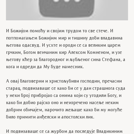
И Божијом помоћу и својим трудом то све стече. И
потпомагањем Божијим мир и тишину доби владавина
његова одасвуд. И усхте и ороди се са великим царем
грчким, Богом венчаним кир Алексом Комненом, и узе
његову кћер за благородног и љубљеног сина Стефана, а
кога и одреди да Му буде намесник.
А овај благоверни и христољубиви господин, пречасни
старац, подвизаваше се како би се у дан страшнога суда
у неки број прибројао са онима који су угодили Богу, и
како би добио рајско оно и неизречено насеље неким
добрим обичајем, нарочито жељаше како би му могуће
било примити анђелски и апостолски лик.
И подвизаваше се са журбом да последује Владикиним