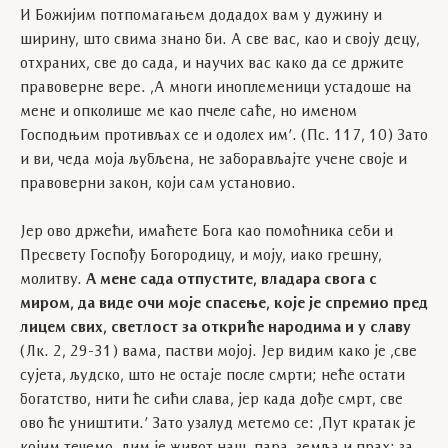
И Божијим потпомагањем додадох вам у дужину и
ширину, што свима знано би. А све вас, као и своју децу,
отхраних, све до сада, и научих вас како да се држите
правоверне вере. ,А многи иноплеменици устадоше на
мене и опколише ме као пчеле саће, но именом
Господњим противљах се и одолех им’. (Пс. 117, 10) Зато
и ви, чеда моја љубљена, не заборављајте учене своје и
правоверни закон, који сам установио.
Јер ово држећи, имаћете Бога као помоћника себи и
Пресвету Госпођу Богородицу, и моју, иако грешну,
молитву.
А мене сада отпустите, владара свога с
миром, да виде очи моје спасење, које је спремио пред
лицем свих, светлост за откриће народима и у славу
(Лк. 2, 29-31) вама, пастви мојој. Јер видим како је ,све
сујета, људско, што не остаје после смрти; неће остати
богатство, нити ће сићи слава, јер када дође смрт, све
ово ће уништити.’ Зато узалуд метемо се: ,Пут кратак је
којим течемо, дим је живот наш, пара, земља и прах: за