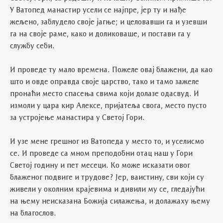
У Ватопед манастир усели се најпре, јер ту и нађе
жељено, заблудело своје јагње; и целовавши га и узевши
га на своје раме, како и доликоваше, и постави га у
службу себи.
И проведе ту мало времена. Пожеле овај блажени, да као
што и овде оправда своје царство, тако и тамо зажеле
пронаћи место спасења свима који долазе одасвуд. И
измоли у цара кир Алексе, пријатеља свога, место пусто
за устројење манастира у Светој Гори.
И узе мене грешног из Ватопеда у место то, и уселисмо
се. И проведе са мном преподобни отац наш у Гори
Светој годину и пет месеци. Ко може исказати овог
блаженог подвиге и трудове? Јер, ваистину, сви који су
живели у околним крајевима и дивили му се, гледајући
на њему неисказана Божија силажења, и долажаху њему
на благослов.