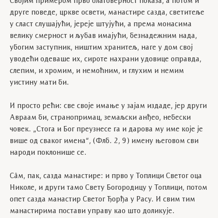
Својим примером прво благоверност показа, а потом и
друге поведе, цркве освети, манастире сазда, светитеље
у сласт слушајући, јереје штујући, а према монасима
велику смерност и љубав имајући, безнадежним нада,
убогим заступник, ништим хранитељ, наге у дом свој
уводећи одеваше их, сироте нахрани удовице оправда,
слепим, и хромим, и немоћним, и глухим и немим
уистину мати би.
И просто рећи: све своје имање у зајам издаде, јер други
Авраам би, странопримац, земаљски анђео, небески
човек. „Стога и Бог преузнесе га и дарова му име које је
више од сваког имена“, (Флб. 2, 9) имену његовом сви
народи поклонише се.
Сâм, пак, сазда манастире: и прво у Топлици Светог оца
Николе, и други тамо Свету Богородицу у Топлици, потом
опет сазда манастир Светог Ђорђа у Расу. И свим тим
манастирима постави управу као што доликује.