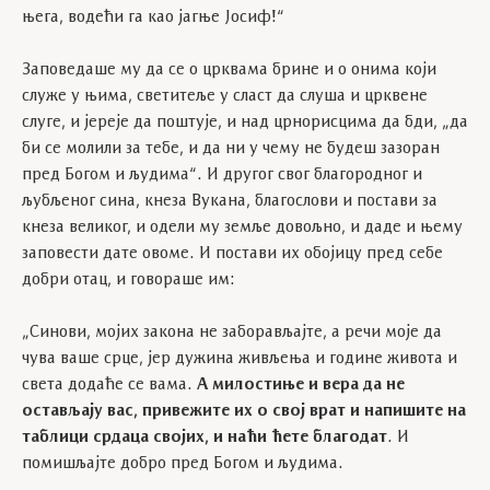
њега, водећи га као јагње Јосиф!“
Заповедаше му да се о црквама брине и о онима који
служе у њима, светитеље у сласт да слуша и црквене
слуге, и јереје да поштује, и над црнорисцима да бди, „да
би се молили за тебе, и да ни у чему не будеш зазоран
пред Богом и људима“. И другог свог благородног и
љубљеног сина, кнеза Вукана, благослови и постави за
кнеза великог, и одели му земље довољно, и даде и њему
заповести дате овоме. И постави их обојицу пред себе
добри отац, и говораше им:
„Синови, мојих закона не заборављајте, а речи моје да
чува ваше срце, јер дужина живљења и године живота и
света додаће се вама.
А милостиње и вера да не
остављају вас, привежите их о свој врат и напишите на
таблици срдаца својих, и наћи ћете благодат
. И
помишљајте добро пред Богом и људима.