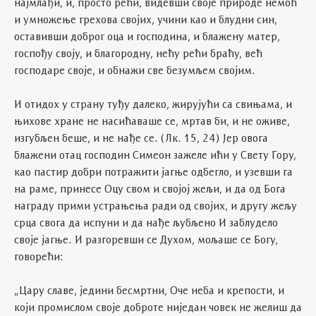
најмлађи, и, просто рећи, видевши своје природе немоћ
и умножење грехова својих, учини као и блудни син,
оставивши доброг оца и господина, и блажену матер,
госпођу своју, и благородну, нећу рећи браћу, већ
господаре своје, и обнажи све безумљем својим.
И отидох у страну туђу далеко, жирујући са свињама, и
њихове хране не насићаваше се, мртав би, и не оживе,
изгубљен беше, и не нађе се. (Лк. 15, 24) Јер овога
блажени отац господин Симеон зажеле ићи у Свету Гору,
као пастир добри потражити јагње одбегло, и узевши га
на раме, принесе Оцу свом и својој жељи, и да од Бога
награду прими устрањења ради од својих, и другу жељу
срца свога да испуни и да нађе љубљено И заблудело
своје јагње. И разгоревши се Духом, мољаше се Богу,
говорећи:
„Цару славе, једини бесмртни, Оче неба и крепости, и
који промислом своје доброте ниједан човек не желиш да