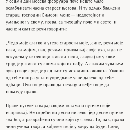
У седми дан месеца фебруара поче нешто мало
ослабљивати часна старост његова. И ту одмах блажени
старац, господин Симеон, мене — недостојног и
умањеног у свему, позва, са тихошћу поче ми свете, и
часне и слатке речи говорити:
„Чедо моје слатко и утехо старости моје, ,сине, речи моје
пази, ка мојим, пак, речима приклањај своје ухо, и да не
оскудевају источници живота твога, сачувај их у свом
срцу, јер живот су свима који их нађу. А сваким чувањем
чувај своје срце, јер од њих су исходишта живота. Уклони
од себе оштра уста и увредљиве успе далеко од себе
одбаци. Очи твоје право да гледају и веђе твоје да
показују право.
Праве путеве стварај својим ногама и путеве своје
исправљај. Не скрећи ни десно ни лево, јер десне путеве
зна Бог, а развраћени су они који су с лева. Ти, пак, права
чини учења твоја, а хођење твоје у миру да буде. Сине,