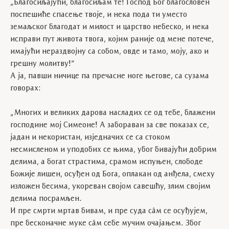
„Благосиљајући, благосиљам те! Господ Бог благословен
поспешиће спасење твоје, и нека пода ти уместо
земаљског благодат и милост и царство небеско, и нека
исправи пут живота твога, којим раније од мене потече,
имајући нераздвојну са собом, овде и тамо, моју, ако и
грешну молитву!“
А ја, павши ничице па пречасне ноге његове, са сузама
говорах:
„Многих и великих дарова насладих се од тебе, блажени
господине мој Симеоне! А забораван за све показах се,
јадан и некористан, изједначих се са стоком
несмисленом и уподобих се њима, убог бивајући добрим
делима, а богат страстима, срамом испуњен, слободе
Божије лишен, осуђен од Бога, оплакан од анђела, смеху
изложен бесима, укореван својом савешћу, злим својим
делима посрамљен.
И пре смрти мртав бивам, и пре суда сâм се осуђујем,
пре бесконачне муке сâм себе мучим очајањем. Због