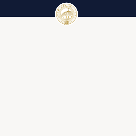
Црквени календар
Вести
Црквени календар за 2023. годину
Галерије
Црквени појмови
Литургија
Ђакон
Иконостас
Крст
Библија