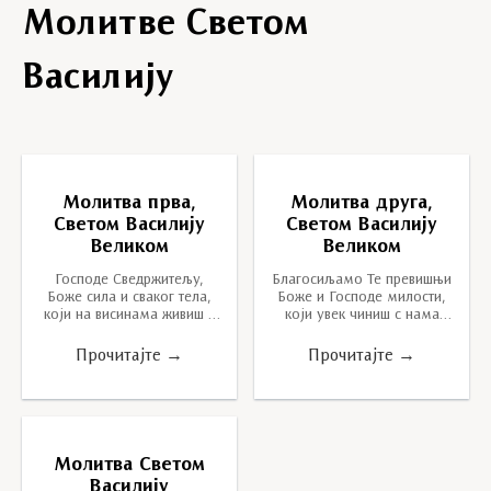
Молитве Светом
Василију
Молитва прва,
Молитва друга,
Светом Василију
Светом Василију
Великом
Великом
Господе Сведржитељу,
Благосиљамо Те превишњи
Боже сила и сваког тела,
Боже и Господе милости,
који на висинама живиш и
који увек чиниш с нама
на смерне гледаш. а који
оно што је велико и
срца испитујеш и…
неиспитљиво, славно и…
Прочитајте →
Прочитајте →
Молитва Светом
Василију