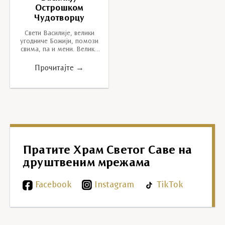
Острошком
Чудотворцу
Свети Василије, велики
угодниче Божији, помози
свима, па и мени. Велики
бранитељу вере
православне, одбрани и
Прочитајте →
нас који твоју свету…
Пратите Храм Светог Саве на
друштвеним мрежама
Facebook
Instagram
TikTok