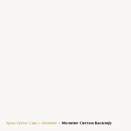
Богородичини празници
Господњи празници
Манастирски производи
Уља
Црквени сувенири
Мозаик колекција
Кравате
Ешарпе
Агенде
Храм Светог Саве
»
Молитве
»
Молитве Светом Василију