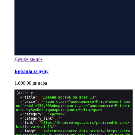
Дечије књиге
Библија за децу
1.000,00
динара
{
#7265 
▼
  +"
title
": "
Дрвени крстић за врат 13
"

  +"
price
": "
<span class="woocommerce-Price-amount amo
unt"><bdi>150,00&nbsp;<span class="woocommerce-Price-c
urrencySymbol">динара</span></bdi></span>
"

  +"
category
": "
Крстићи
"

  +"
category_link
": ""

  +"
link
": "
https://hramsvetogsave.rs/proizvod/drveni-
krstic-za-vrat-13/
"

  +"
image
": "
<picture><source data-srcset='https://hra