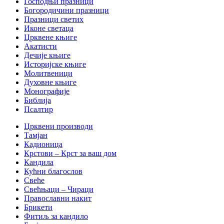
Господњи празници
Богородичини празници
Празници светих
Иконе светаца
Црквене књиге
Акатисти
Дечије књиге
Историјске књиге
Молитвеници
Духовне књиге
Монографије
Библија
Псалтир
Црквени производи
Тамјан
Кадионица
Крстови – Крст за ваш дом
Кандила
Кућни благослов
Свеће
Свећњаци – Чираци
Православни накит
Брикети
Фитиљ за кандило