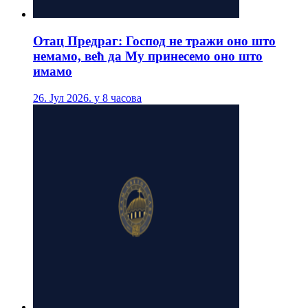
Отац Предраг: Господ не тражи оно што
немамо, већ да Му принесемо оно што
имамо
26. Јул 2026. у 8 часова