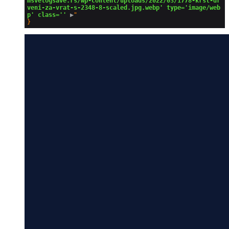
msvetogsave.rs/wp-content/uploads/2022/03/1778-krst-dr
veni-za-vrat-s-2348-8-scaled.jpg.webp' type='image/web
p' class=''
 ▶