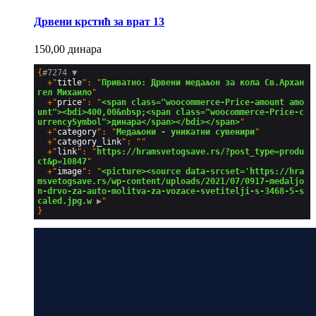
Дрвени крстић за врат 13
150,00
динара
{
#7274 
▼
  +"
title
": "
Приватно: Дрвени медаљон за кола Св.Архан
гел Михаило
"

  +"
price
": "
<span class="woocommerce-Price-amount amo
unt"><bdi>400,00&nbsp;<span class="woocommerce-Price-c
urrencySymbol">динара</span></bdi></span>
"

  +"
category
": "
Медаљони - уникатни сувенири
"

  +"
category_link
": ""

  +"
link
": "
https://hramsvetogsave.rs/?post_type=produ
ct&p=10847
"

  +"
image
": "
<picture><source data-srcset='https://hra
msvetogsave.rs/wp-content/uploads/2021/07/0917-medaljo
n-drvo-za-auto-molitva-za-vozace-svetitelji-s-3468-5-s
caled.jpg.w
 ▶