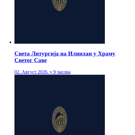
Света Литургија на Илиндан у Храму
Светог Саве
02. Август 2026. у 9 часова