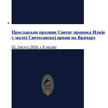
Прослављен празник Светог пророка Илије
у малој Светосавској цркви на Врачару
02. Август 2026. у 8 часова