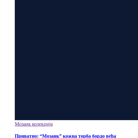
Мозаик колекција
Приватно: “Мозаик” кожна торба бордо већа