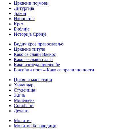
Црквени појмови
Литургија
Ђакон
Иконостас
Крст
Библија
Историја Србије
Водич кроз православље
Црквене титуле
Како се слави Васкрс
Како се слави слава
Како изгледа причешће
Божићни пост – Како се правилно пости
Цркве и манастири
Хиландар
Студеница
Жича
Милешева
Сопоћани
Дечани
Молитве
Молитве Богородици