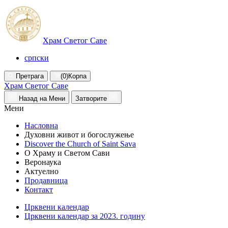
Храм Светог Саве
српски
Претрага
(0)
Корпа
Храм Светог Саве
Назад на Мени
Затворите
Мени
Насловна
Духовни живот и богослужење
Discover the Church of Saint Sava
О Храму и Светом Сави
Веронаука
Актуелно
Продавница
Контакт
Црквени календар
Црквени календар за 2023. годину