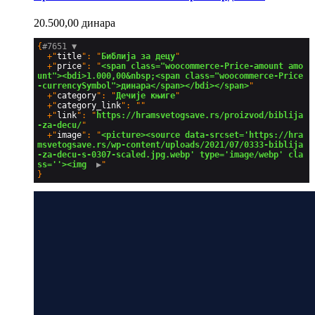
20.500,00
динара
{
#7651 
▼
  +"
title
": "
Библија за децу
"

  +"
price
": "
<span class="woocommerce-Price-amount amo
unt"><bdi>1.000,00&nbsp;<span class="woocommerce-Price
-currencySymbol">динара</span></bdi></span>
"

  +"
category
": "
Дечије књиге
"

  +"
category_link
": ""

  +"
link
": "
https://hramsvetogsave.rs/proizvod/biblija
-za-decu/
"

  +"
image
": "
<picture><source data-srcset='https://hra
msvetogsave.rs/wp-content/uploads/2021/07/0333-biblija
-za-decu-s-0307-scaled.jpg.webp' type='image/webp' cla
ss=''><img 
 ▶