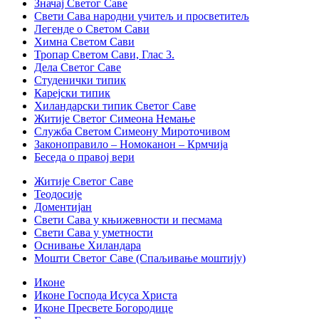
Значај Светог Саве
Свети Сава народни учитељ и просветитељ
Легенде о Светом Сави
Химна Светом Сави
Тропар Светом Сави, Глас 3.
Дела Светог Саве
Студенички типик
Карејски типик
Хиландарски типик Светог Саве
Житије Светог Симеона Немање
Служба Светом Симеону Мироточивом
Законоправило – Номоканон – Крмчија
Беседа о правој вери
Житије Светог Саве
Теодосије
Доментијан
Свети Сава у књижевности и песмама
Свети Сава у уметности
Оснивање Хиландара
Мошти Светог Саве (Спаљивање моштију)
Иконе
Иконе Господа Исуса Христа
Иконе Пресвете Богородице