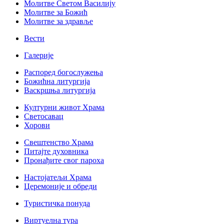
Молитве Светом Василију
Молитве за Божић
Молитве за здравље
Вести
Галерије
Распоред богослужења
Божићна литургија
Васкршња литургија
Културни живот Храма
Светосавац
Хорови
Свештенство Храма
Питајте духовника
Пронађите свог пароха
Настојатељи Храма
Церемоније и обреди
Туристичка понуда
Виртуелна тура