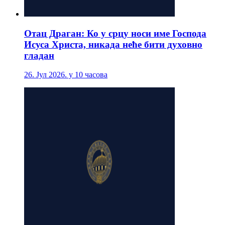
Отац Драган: Ко у срцу носи име Господа
Исуса Христа, никада неће бити духовно
гладан
26. Јул 2026. у 10 часова