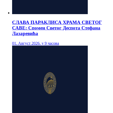
СЛАВА ПАРАКЛИСА ХРАМА СВЕТОГ
САВЕ: Спомен Светог Деспота Стефана
Лазаревића
01. Август 2026. у 9 часова