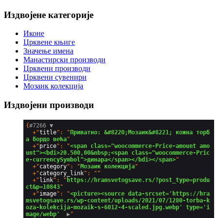
Издвојене категорије
Иконе
Црквене књиге
Значење имена
Манастирски производи
Црквени производи
Црквени сувенири
Мозаик колекција
Издвојени производи
{
#7266 
▼
  +"
title
": "
Приватно: &#8220;Мозаик&#8221; кожна торб
а бордо већа
"

  +"
price
": "
<span class="woocommerce-Price-amount amo
unt"><bdi>20.500,00&nbsp;<span class="woocommerce-Pric
e-currencySymbol">динара</span></bdi></span>
"

  +"
category
": "
Мозаик колекција
"

  +"
category_link
": ""

  +"
link
": "
https://hramsvetogsave.rs/?post_type=produ
ct&p=10843
"

  +"
image
": "
<picture><source data-srcset='https://hra
msvetogsave.rs/wp-content/uploads/2021/07/1280-torba-k
oza-kolekcija-mozaik-s-6012-4-scaled.jpg.webp' type='i
mage/webp' 
 ▶