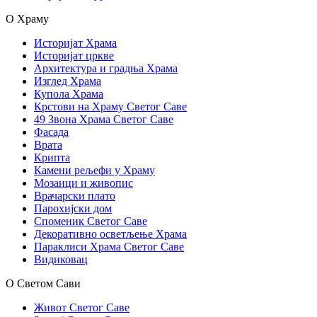
О Храму
Историјат Храма
Историјат цркве
Архитектура и градња Храма
Изглед Храма
Купола Храма
Крстови на Храму Светог Саве
49 Звона Храма Светог Саве
Фасада
Врата
Крипта
Камени рељефи у Храму
Мозаици и живопис
Врачарски плато
Парохијски дом
Споменик Светог Саве
Декоративно осветљење Храма
Параклиси Храма Светог Саве
Видиковац
О Светом Сави
Живот Светог Саве