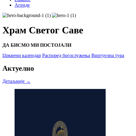
Агенде
Храм Светог Саве
ДА БИСМО МИ ПОСТОЈАЛИ
Црквени календар
Распоред богослужења
Виртуелна тура
Актуелно
Детаљније →