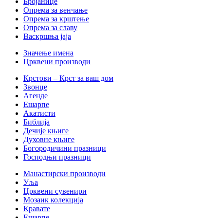
Бројанице
Опрема за венчање
Опрема за крштење
Опрема за славу
Васкршња јаја
Значење имена
Црквени производи
Крстови – Крст за ваш дом
Звонце
Агенде
Ешарпе
Акатисти
Библија
Дечије књиге
Духовне књиге
Богородичини празници
Господњи празници
Манастирски производи
Уља
Црквени сувенири
Мозаик колекција
Кравате
Ешарпе