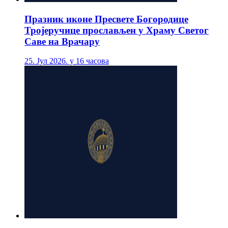
Празник иконе Пресвете Богородице
Тројеручице прослављен у Храму Светог
Саве на Врачару
25. Јул 2026. у 16 часова