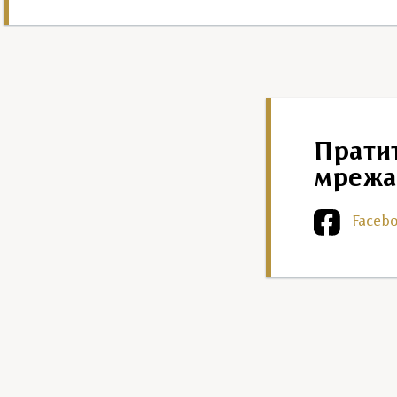
Прати
мрежа
Faceb