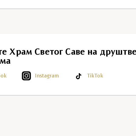
те Храм Светог Саве на друштв
ма
ook
Instagram
TikTok