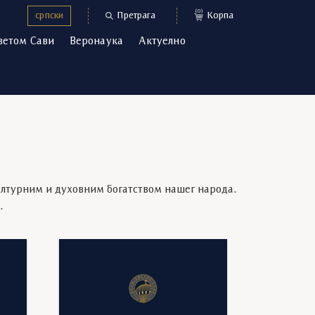
(0)
српски
Претрага
Корпа
ветом Сави
Веронаука
Актуелно
ултурним и духовним богатством нашег народа.
а.