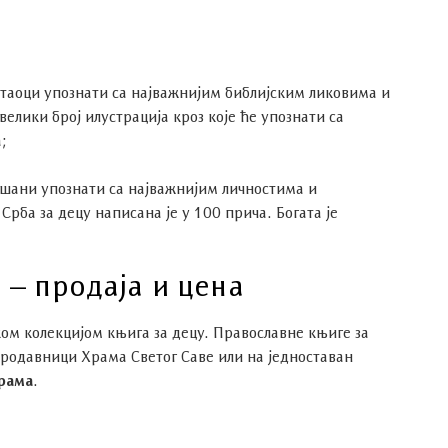
читаоци упознати са најважнијим библијским ликовима и
елики број илустрација кроз које ће упознати са
а;
ишани упознати са најважнијим личностима и
рба за децу написана је у 100 прича. Богата је
 – продаја и цена
м колекцијом књига за децу. Православне књиге за
родавници Храма Светог Саве или на једноставан
рама
.