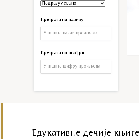
Претрага по називу
Претрага по називу
Претрага по шифри
Претрага по шифри
Едукативне дечије књиге