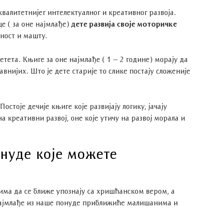
валитетнијег интелектуалног и креативног развоја.
е ( за оне најмлађе)
дете развија своје моторичке
вност и машту.
тета. Књиге за оне најмлађе ( 1 – 2 године) морају да
авнијих. Што је дете старије то слике постају сложеније
 Постоје дечије књиге које развијају логику, јачају
 креативни развој, оне које утичу на развој морала и
онуде које можете
има да се ближе упознају са хришћанском вером, а
 најмлађе из наше понуде приближиће малишанима и