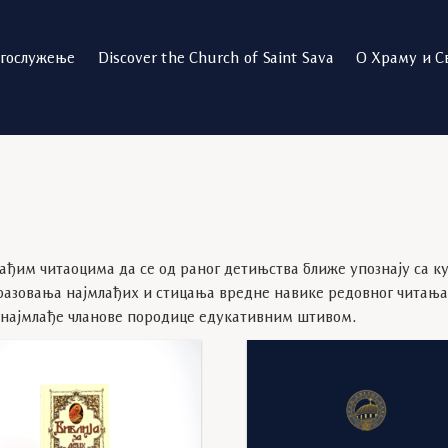
огослужење
Discover the Church of Saint Sava
О Храму и С
ђим читаоцима да се од раног детињства ближе упознају са к
бразовања најмлађих и стицања вредне навике редовног читањ
 најмлађе чланове породице едукативним штивом.