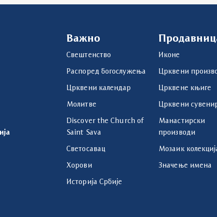
Важно
Продавниц
Свештенство
Иконе
Распоред богослужења
Црквени произв
Црквени календар
Црквене књиге
Молитве
Црквени сувени
Discover the Church of
Манастирски
ија
Saint Sava
производи
Светосавац
Мозаик колекциј
Хорови
Значење имена
Историја Србије