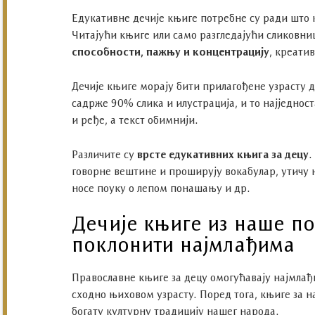
Едукативне дечије књиге потребне су ради што к
Читајући књиге или само разгледајући сликовниц
способности, пажњу и концентрацију
, креати
Дечије књиге морају бити прилагођене узрасту де
садрже 90% слика и илустрација, и то најједност
и ређе, а текст обимнији.
Различите су
врсте едукативних књига за децу
.
говорне вештине и проширују вокабулар, утичу на
носе поуку о лепом понашању и др.
Дечије књиге из наше п
поклонити најмлађима
Православне књиге за децу омогућавају најмлађ
сходно њиховом узрасту. Поред тога, књиге за
богату културну традицију нашег народа.