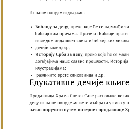
Из наше понуде издвајамо:
Библију за децу
, преко које ће се најмлађи 
библијским причама. Приче из Библије прати в
изгледом ондашњег света и библијских ликов
дечији календар;
Историју Срба за децу,
преко које ће се мал
догађајима наше славне прошлости. Историја С
илустрацијама;
различите врсте сликовница и др.
Едукативне дечије књиге
Продавница Храма Светог Саве располаже велико
децу из наше понуде можете изабрати уживо у п
начин
поручити путем интернет продавнице
Х