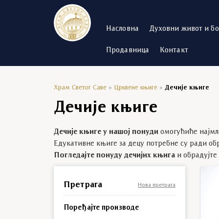
Насловна
Духовни живот и б
Продавница
Контакт
Храм Светог Саве
»
Црквене књиге
»
Дечије књиге
Дечије књиге
Дечије књиге у нашој понуди
омогућиће најмла
Едукативне књиге за децу потребне су ради о
Погледајте понуду дечијих књига
и обрадујте
Претрага
Нова претрага
Поређајте производе