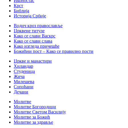
Иконостас
Крст
Библија
Историја Србије
Водич кроз православље
Црквене титуле
Како се слави Васкрс
Како се слави слава
Како изгледа причешће
Божићни пост – Како се правилно пости
Цркве и манастири
Хиландар
Студеница
Жича
Милешева
Сопоћани
Дечани
Молитве
Молитве Богородици
Молитве Светом Василију
Молитве за Божић
Молитве за здравље