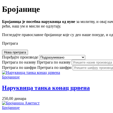
Бројанице
Бројаница је посебна наруквица од вуне
за молитву, и овај н
рећи, наш ум и мисли не одлутају.
Погледајте православне бројанице које су део наше понуде, и од
Претрага
Нова претрага
Поређајте производе
Претрага по називу
Претрага по називу
Претрага по шифри
Претрага по шифри
Бројанице
Hаруквица танка конац црвена
250,00
динара
Бројанице