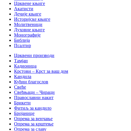
Црквене књиге
Акатисти
Дечије књиге
Историјске књиге
Молитвеници
Духовне књиге
Монографије
Библија
Псалтир
Црквени производи
Тамјан
Кадионица
Крстови – Крст за ваш дом
Кандила
Кућни благослов
Свеће
Свећњаци – Чираци
Православни накит
Брикети
Фитиљ за кандило
Бројанице
Опрема за венчање
Опрема за крштење
Опрема за славу