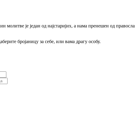
ачин молитве је један од најстаријих, а нама пренешен од право
аберите бројаницу за себе, или вама драгу особу.