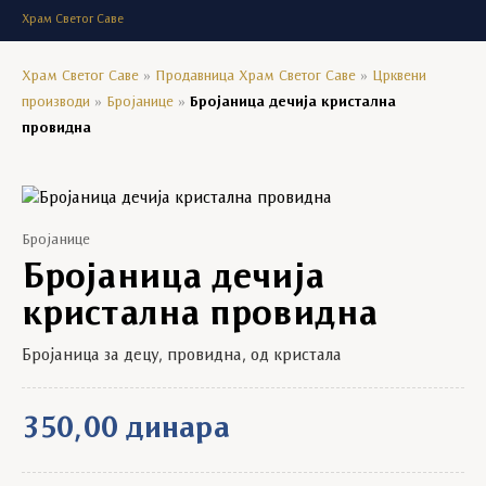
Храм Светог Саве
Храм Светог Саве
»
Продавница Храм Светог Саве
»
Црквени
производи
»
Бројанице
»
Бројаница дечија кристална
провидна
Бројанице
Бројаница дечија
кристална провидна
Бројаница за децу, провидна, од кристала
350,00
динара