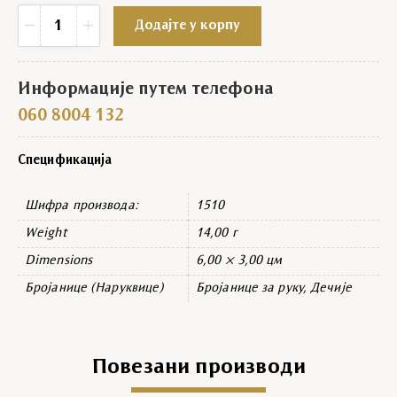
Бројаница дечија кристална провидна quantity
−
+
Додајте у корпу
Информације путем телефона
060 8004 132
Спецификација
Шифра производа:
1510
Weight
14,00 г
Dimensions
6,00 × 3,00 цм
Бројанице (Наруквице)
Бројанице за руку, Дечије
Повезани производи