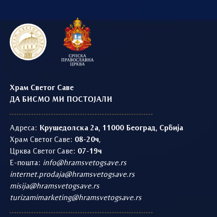
Храм Светог Саве
ДА БИСМО МИ ПОСТОЈАЛИ
Адреса:
Крушедолска 2а, 11000 Београд, Србија
Храм Светог Саве:
08-20ч
,
Црква Светог Саве:
07-19ч
Е-пошта:
info@hramsvetogsave.rs
internet.prodaja@hramsvetogsave.rs
misija@hramsvetogsave.rs
turizamimarketing@hramsvetogsave.rs