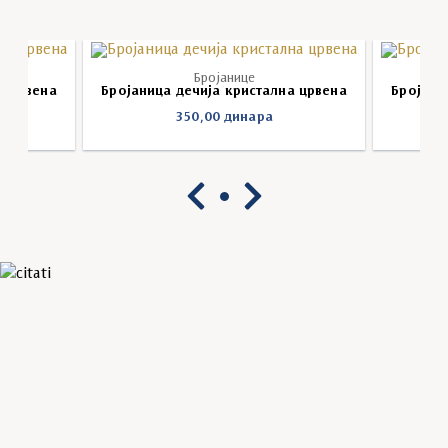
Бројанице
а црвена
Бројаница дечија кристална црвена
Бројани
350,00
динара