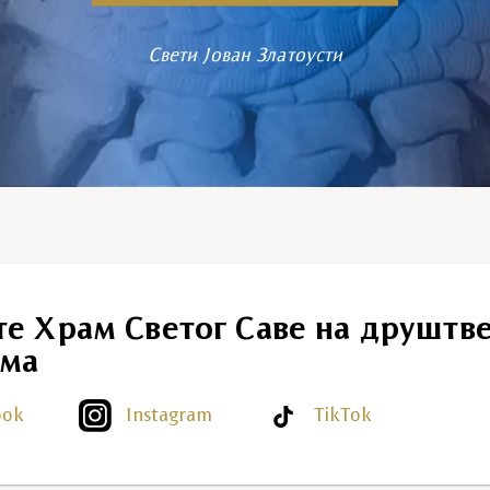
Свети Јован Златоусти
те Храм Светог Саве на друштв
ма
ook
Instagram
TikTok