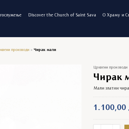
огослужење
Discover the Church of Saint Sava
О Храму и С
квени производи
»
Чирак мали
Црквени производи
Чирак 
Мали златни чир
1.100,00
Чирак мали quan