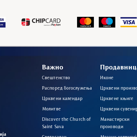
Важно
Продавниц
Свештенство
Иконе
Распоред богослужења
Црквени произв
Црквени календар
Црквене књиге
Молитве
Црквени сувени
Discover the Church of
Манастирски
Saint Sava
производи
ија