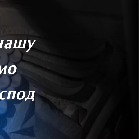
нашу
мо
оспод