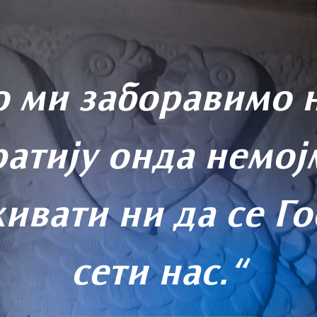
о ми заборавимо 
ратију онда немој
ивати ни да се Г
сети нас.“