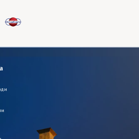
а
оди
ри