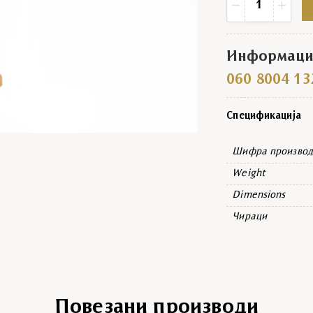
−
+
Информациј
060 8004 13
Спецификација
Шифра производ
Weight
Dimensions
Чираци
Повезани производи