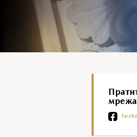
Прати
мрежа
Faceb