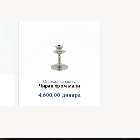
Опрема за славу
Опре
Чирак хром мали
Чирак
4.600,00
динара
10.50