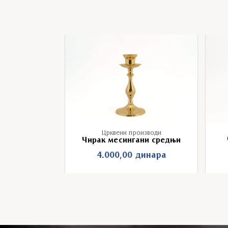
изводи
Црквени производи
ани мали
Чирак месингани средњи
инара
4.000,00
динара