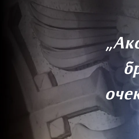
„Ак
б
очек