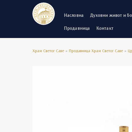
Насловна
Духовни живот и б
Продавница
Контакт
Храм Светог Саве
»
Продавница Храм Светог Саве
»
Цр