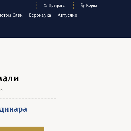
(0)
Претрага
Корпа
ветом Сави
Веронаука
Актуелно
мали
ак
динара
tity