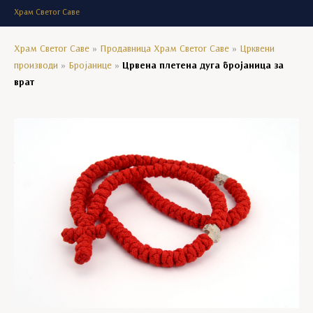
Храм Светог Саве
Храм Светог Саве
»
Продавница Храм Светог Саве
»
Црквени
производи
»
Бројанице
»
Црвена плетена дуга бројаница за
врат