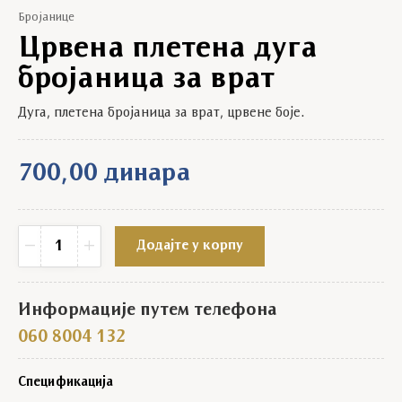
Бројанице
Црвена плетена дуга
бројаница за врат
Дуга, плетена бројаница за врат, црвене боје.
700,00
динара
Црвена плетена дуга бројаница за врат quantity
−
+
Додајте у корпу
Информације путем телефона
060 8004 132
Спецификација