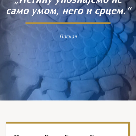
„Истину упознајемо не
само умом, него и срцем.“
Паскал