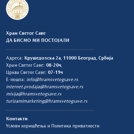
Храм Светог Саве
ДА БИСМО МИ ПОСТОЈАЛИ
Адреса:
Крушедолска 2а, 11000 Београд, Србија
Храм Светог Саве:
08-20ч
,
Црква Светог Саве:
07-19ч
Е-пошта:
info@hramsvetogsave.rs
internet.prodaja@hramsvetogsave.rs
misija@hramsvetogsave.rs
turizamimarketing@hramsvetogsave.rs
Контакти
Услови коришћења и Политика приватности