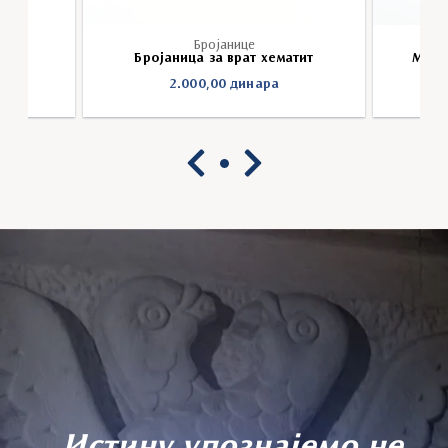
Бројанице
атит
Бројаница за врат хематит
Мушк
2.000,00
динара