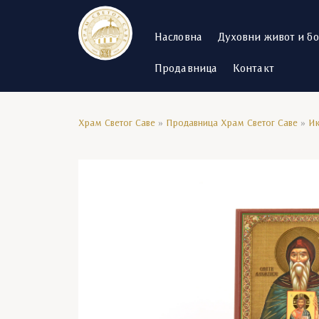
Насловна
Духовни живот и б
Продавница
Контакт
Храм Светог Саве
»
Продавница Храм Светог Саве
»
И