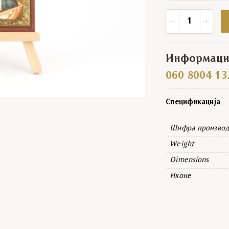
Икона каширана 
−
+
Информациј
060 8004 13
Спецификација
Шифра производ
Weight
Dimensions
Иконе