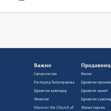
Важно
Продавниц
Свештенство
Иконе
Распоред богослужења
Црквени произв
Црквени календар
Црквене књиге
Молитве
Црквени сувени
Discover the Church of
Манастирски