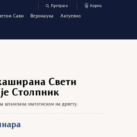
(0)
Претрага
Корпа
ветом Сави
Веронаука
Актуелно
каширана Свети
је Столпник
на штампана златотиском на дрвету.
инара