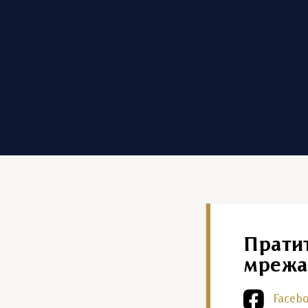
Прати
мрежа
Faceb