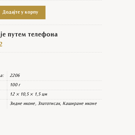
Свети Алимпије Столпник quantity
Додајте у корпу
е путем телефона
2
а:
2206
100 г
12 × 10,5 × 1,5 цм
Зидне иконе, Златотисак, Каширане иконе