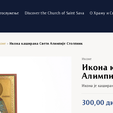
огослужење
Discover the Church of Saint Sava
О Храму и С
коне
»
Икона каширана Свети Алимпије Столпник
Иконе
Икона 
Алимпи
Икона је кашира
300,00
д