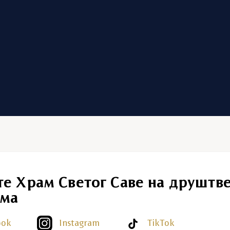
те Храм Светог Саве на друштв
ма
ook
Instagram
TikTok