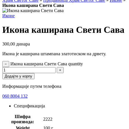
Храм Светог Саве
»
Продавница Храм Светог Саве
»
Иконе
»
Икона каширана Свети Сава
Иконе
Икона каширана Свети Сава
300,00
динара
Икона је каширана штампана златотиском на дрвету.
Икона каширана Свети Сава quantity
−
+
Додајте у корпу
Информације путем телефона
060 8004 132
Спецификација
Шифра
2222
производа:
Weight
100 г