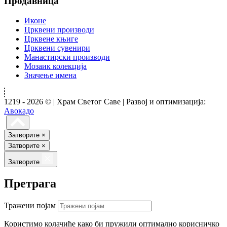
Продавница
Иконе
Црквени производи
Црквене књиге
Црквени сувенири
Манастирски производи
Мозаик колекција
Значење имена
1219 - 2026 © | Храм Светог Саве | Развој и оптимизација:
Авокадо
Затворите
×
Затворите
×
Затворите
Претрага
Тражени појам
Користимо колачиће како би пружили оптимално корисничко