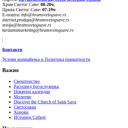
Храм Светог Саве:
08-20ч
,
Црква Светог Саве:
07-19ч
Е-пошта:
info@hramsvetogsave.rs
internet.prodaja@hramsvetogsave.rs
misija@hramsvetogsave.rs
turizamimarketing@hramsvetogsave.rs
Контакти
Услови коришћења и Политика приватности
Важно
Свештенство
Распоред богослужења
Црквени календар
Молитве
Discover the Church of Saint Sava
Светосавац
Хорови
Историја Србије