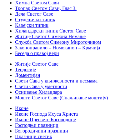
Химна Светом Сави
Тропар Светом Сави, Глас 3.
Дела Светог Саве
Студенички типик
Карејски типик
Хиландарски типик Светог Саве
Житије Светог Симеона Немање
Служба Светом Симеону Мироточивом
Законоправило – Номоканон – Крмчија
Беседа о правој вери
Житије Светог Саве
Теодосије
Доментијан
Свети Сава у књижевности и песмама
Свети Сава у уметности
Оснивање Хиландара
Мошти Светог Саве (Спаљивање моштију)
Иконе
Иконе Господа Исуса Христа
Иконе Пресвете Богородице
Господњи празници
Богородичини празници
Празници светих