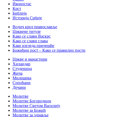
Иконостас
Крст
Библија
Историја Србије
Водич кроз православље
Црквене титуле
Како се слави Васкрс
Како се слави слава
Како изгледа причешће
Божићни пост – Како се правилно пости
Цркве и манастири
Хиландар
Студеница
Жича
Милешева
Сопоћани
Дечани
Молитве
Молитве Богородици
Молитве Светом Василију
Молитве за Божић
Молитве за здравље