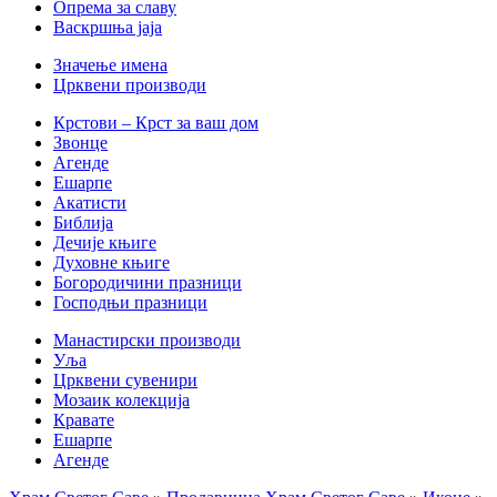
Опрема за славу
Васкршња јаја
Значење имена
Црквени производи
Крстови – Крст за ваш дом
Звонце
Агенде
Ешарпе
Акатисти
Библија
Дечије књиге
Духовне књиге
Богородичини празници
Господњи празници
Манастирски производи
Уља
Црквени сувенири
Мозаик колекција
Кравате
Ешарпе
Агенде