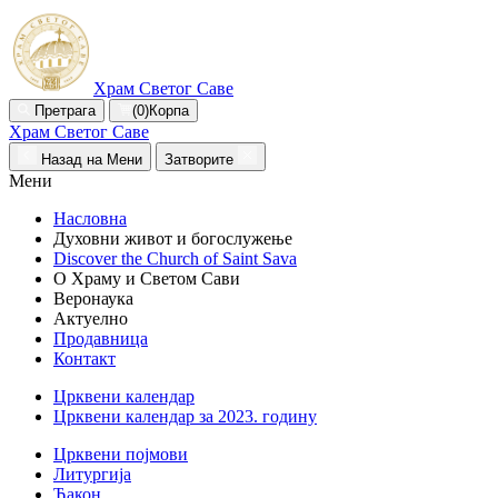
Храм Светог Саве
Претрага
(0)
Корпа
Храм Светог Саве
Назад на Мени
Затворите
Мени
Насловна
Духовни живот и богослужење
Discover the Church of Saint Sava
О Храму и Светом Сави
Веронаука
Актуелно
Продавница
Контакт
Црквени календар
Црквени календар за 2023. годину
Црквени појмови
Литургија
Ђакон