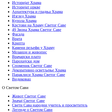
Историјат Храма
Историјат цркве
Архитектура и градња Храма
Изглед Храма
Купола Храма
Крстови на Храму Светог Саве
49 Звона Храма Светог Саве
Фасада
Врата
Крипта
Камени рељефи у Храму
Мозаици и живопис
Врачарски плато
Парохијски дом
Споменик Светог Саве
Декоративно осветљење Храма
Параклиси Храма Светог Саве
Видиковац
О Светом Сави
Живот Светог Саве
Значај Светог Саве
Свети Сава народни учитељ и просветитељ
Легенде о Светом Сави