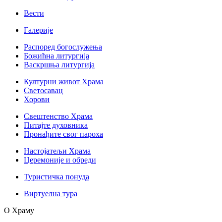
Вести
Галерије
Распоред богослужења
Божићна литургија
Васкршња литургија
Културни живот Храма
Светосавац
Хорови
Свештенство Храма
Питајте духовника
Пронађите свог пароха
Настојатељи Храма
Церемоније и обреди
Туристичка понуда
Виртуелна тура
О Храму