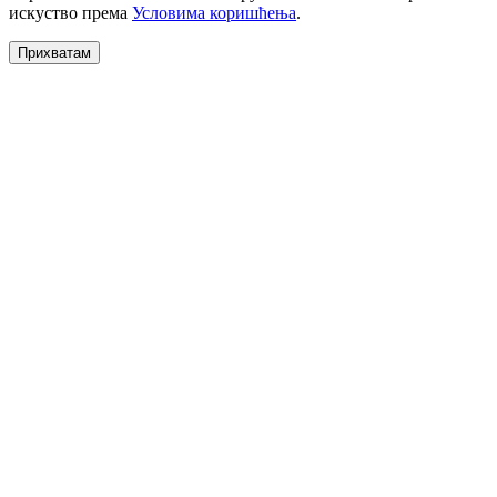
искуство према
Условима коришћења
.
Прихватам