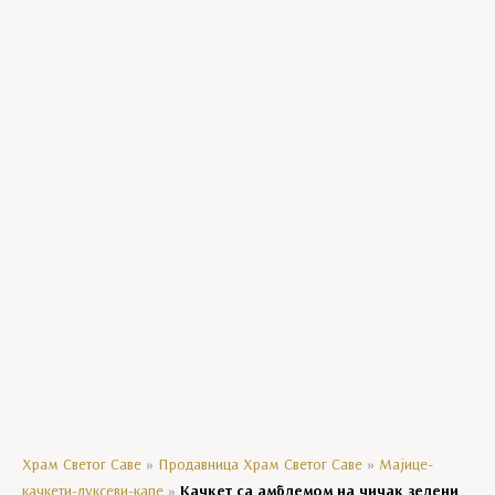
Богородичини празници
Господњи празници
Манастирски производи
Уља
Црквени сувенири
Мозаик колекција
Кравате
Ешарпе
Агенде
Храм Светог Саве
»
Продавница Храм Светог Саве
»
Мајице-
качкети-дуксеви-капе
»
Качкет са амблемом на чичак зелени