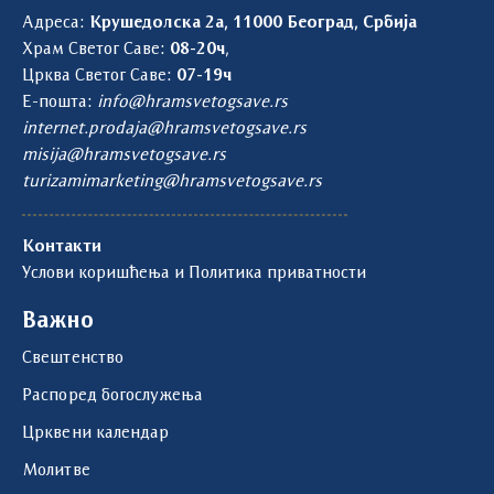
Адреса:
Крушедолска 2а, 11000 Београд, Србија
Храм Светог Саве:
08-20ч
,
Црква Светог Саве:
07-19ч
Е-пошта:
info@hramsvetogsave.rs
internet.prodaja@hramsvetogsave.rs
misija@hramsvetogsave.rs
turizamimarketing@hramsvetogsave.rs
Контакти
Услови коришћења и Политика приватности
Важно
Свештенство
Распоред богослужења
Црквени календар
Молитве