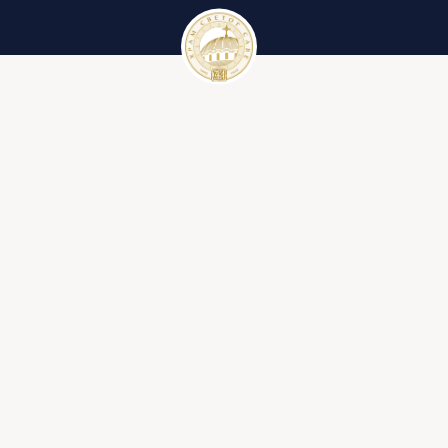
Црквени календар
Вести
Црквени календар за 2023. годину
Галерије
Црквени појмови
Литургија
Ђакон
Иконостас
Крст
Библија