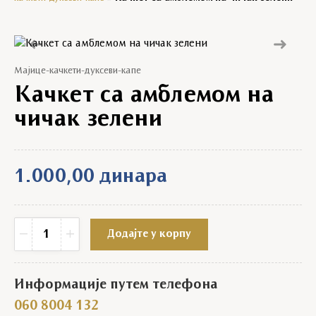
Prethodni
Sledeći
Мајице-качкети-дуксеви-капе
Качкет са амблемом на
чичак зелени
1.000,00
динара
Качкет са амблемом на чичак зелени quantity
−
+
Додајте у корпу
Информације путем телефона
060 8004 132