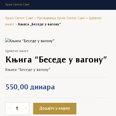
Храм Светог Саве
Храм Светог Саве
»
Продавница Храм Светог Саве
»
Црквене
књиге
»
Књига „Беседе у вагону“
Црквене књиге
Књига “Беседе у вагону”
Књига “Беседе у вагону”
550,00
динара
Књига "Беседе у вагону" quantity
−
+
Додајте у корпу