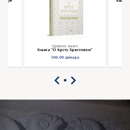
торији”
Књига 
Црквене књиге
Књига “О Крсту Христовом”
500,00
динара