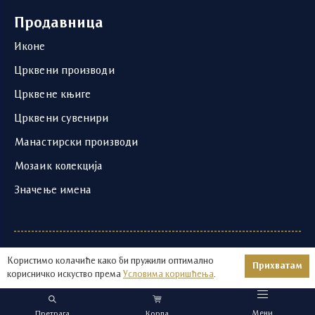
Продавница
Иконе
Црквени производи
Црквене књиге
Црквени сувенири
Манастирски производи
Мозаик колекција
Значење имена
1219 - 2026 © | Храм Светог Саве | Развој и
Користимо колачиће како би пружили оптимално
Прихватам
оптимизација:
Авокадо
корисничко искуство према
Условима коришћења
.
Мени
Претрага
Корпа