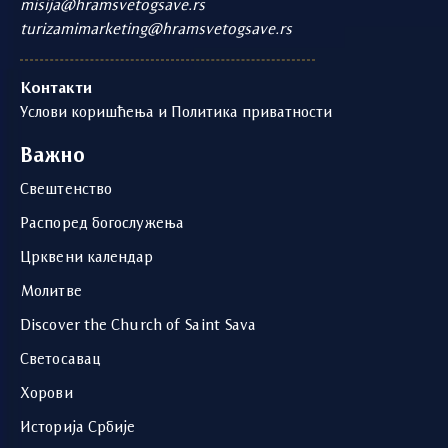
misija@hramsvetogsave.rs
turizamimarketing@hramsvetogsave.rs
Контакти
Услови коришћења и Политика приватности
Важно
Свештенство
Распоред богослужења
Црквени календар
Молитве
Discover the Church of Saint Sava
Светосавац
Хорови
Историја Србије