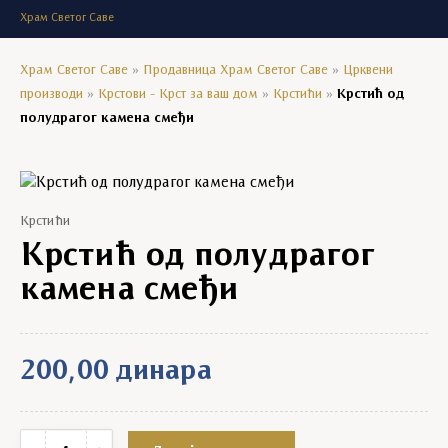
Храм Светог Саве
Храм Светог Саве
»
Продавница Храм Светог Саве
»
Црквени
производи
»
Крстови - Крст за ваш дом
»
Крстићи
»
Крстић од
полудрагог камена смеђи
Крстићи
Крстић од полудрагог
камена смеђи
200,00
динара
Крстић од полудрагог камена смеђи quantity