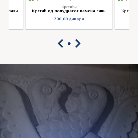
Крстићи
на плави
Крстић од полудрагог камена сиви
Крстић 
200,00
динара