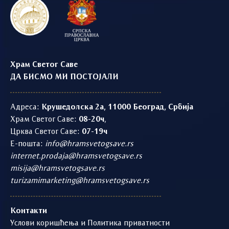
Храм Светог Саве
ДА БИСМО МИ ПОСТОЈАЛИ
Адреса:
Крушедолска 2а, 11000 Београд, Србија
Храм Светог Саве:
08-20ч
,
Црква Светог Саве:
07-19ч
Е-пошта:
info@hramsvetogsave.rs
internet.prodaja@hramsvetogsave.rs
misija@hramsvetogsave.rs
turizamimarketing@hramsvetogsave.rs
Контакти
Услови коришћења и Политика приватности