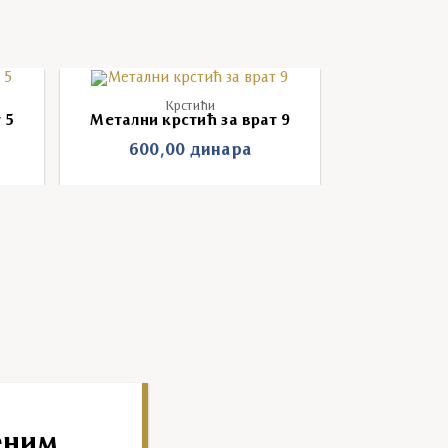
Крстићи
 5
Метални крстић за врат 9
Метални кр
600,00
динара
600,
еним