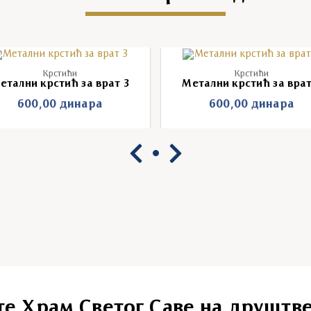
Крстићи
Крстићи
етални крстић за врат 3
Метални крстић за врат
600,00
динара
600,00
динара
те Храм Светог Саве на друштв