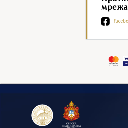
мрежа
Faceb