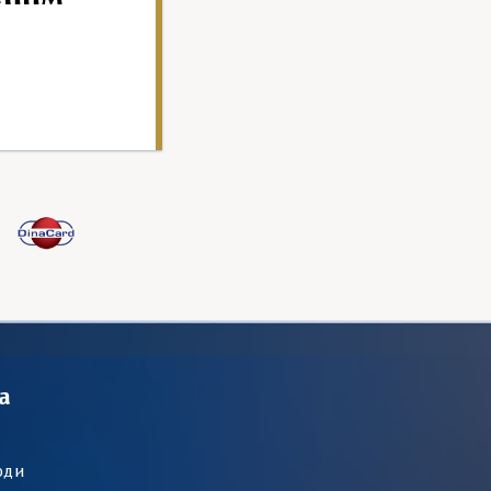
а
оди