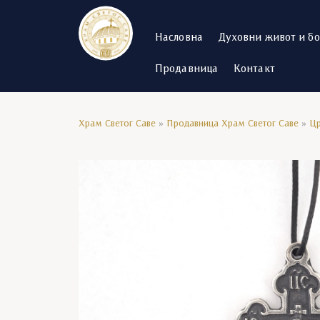
Насловна
Духовни живот и б
Продавница
Контакт
Храм Светог Саве
»
Продавница Храм Светог Саве
»
Цр