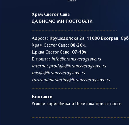
Храм Светог Саве
ДА БИСМО МИ ПОСТОЈАЛИ
Адреса:
Крушедолска 2а, 11000 Београд, Срб
Храм Светог Саве:
08-20ч
,
Црква Светог Саве:
07-19ч
Е-пошта:
info@hramsvetogsave.rs
internet.prodaja@hramsvetogsave.rs
misija@hramsvetogsave.rs
turizamimarketing@hramsvetogsave.rs
Контакти
Услови коришћења и Политика приватности
1219 - 2026 © | Храм Светог Саве | Развој и оп