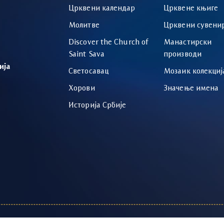
Црквени календар
Црквене књиге
Молитве
Црквени сувени
Discover the Church of
Манастирски
Saint Sava
производи
ија
Светосавац
Мозаик колекциј
Хорови
Значење имена
Историја Србије
тимизација:
Авокадо