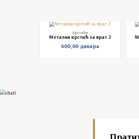
и
Крстићи
 за врат 1
Метални крстић за врат 2
М
инара
600,00
динара
Прати