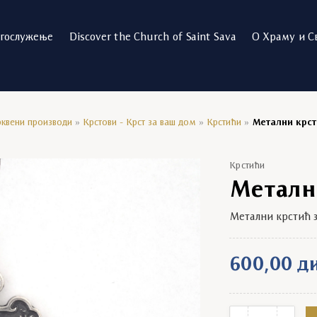
огослужење
Discover the Church of Saint Sava
О Храму и С
квени производи
»
Крстови - Крст за ваш дом
»
Крстићи
»
Метални крст
Крстићи
Метални
Метални крстић з
600,00
д
Метални крстић з