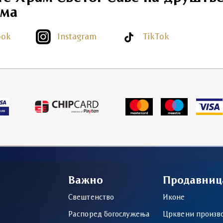
ма
ook
Instagram
TikTok
Важно
Продавниц
Свештенство
Иконе
Распоред богослужења
Црквени произв