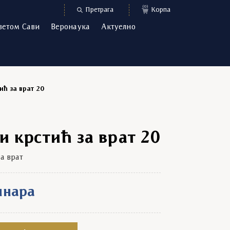
(0)
Претрага
Корпа
ветом Сави
Веронаука
Актуелно
ић за врат 20
 крстић за врат 20
а врат
инара
а врат 20 quantity