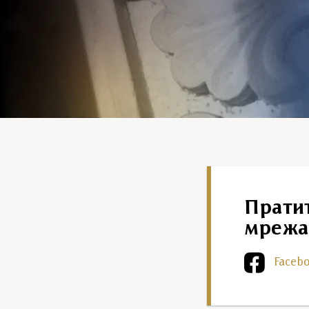
Прати
мрежа
Faceb