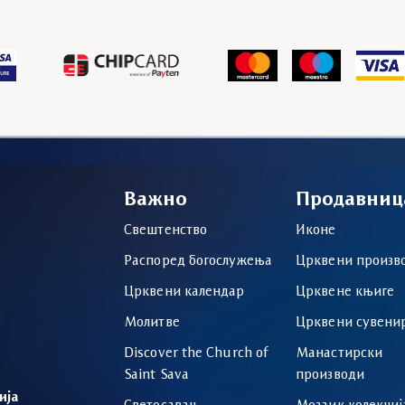
Важно
Продавниц
Свештенство
Иконе
Распоред богослужења
Црквени произв
Црквени календар
Црквене књиге
Молитве
Црквени сувени
Discover the Church of
Манастирски
Saint Sava
производи
ија