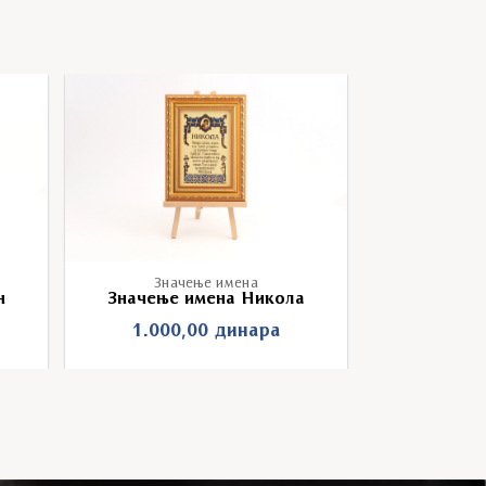
Значење имена
Знач
н
Значење имена Никола
Значењ
1.000,00
динара
1.000