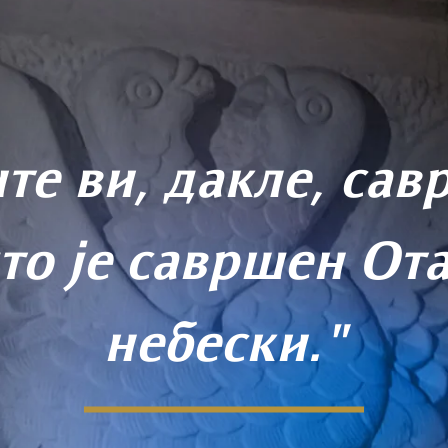
те ви, дакле, са
то је савршен От
небески."