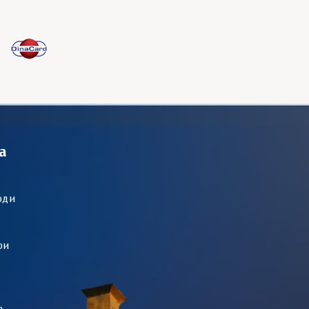
а
оди
ри