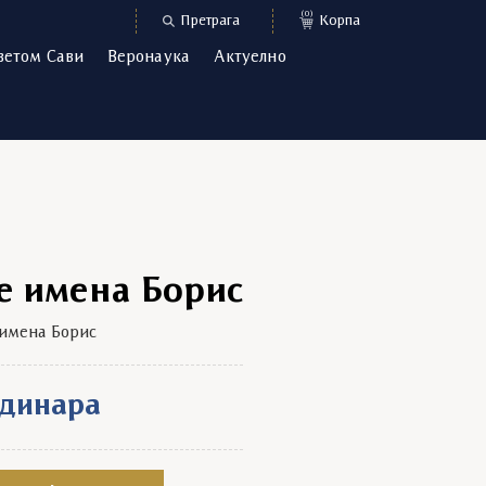
(0)
Претрага
Корпа
ветом Сави
Веронаука
Актуелно
е имена Борис
имена Борис
динара
орис quantity