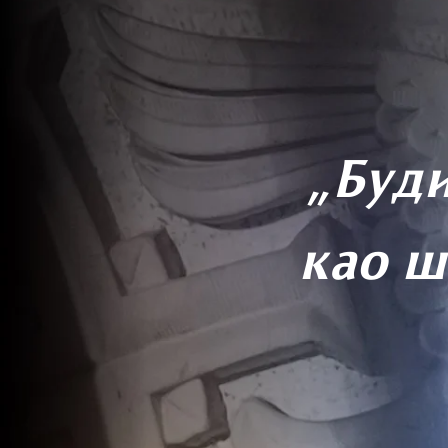
„Буди
као ш