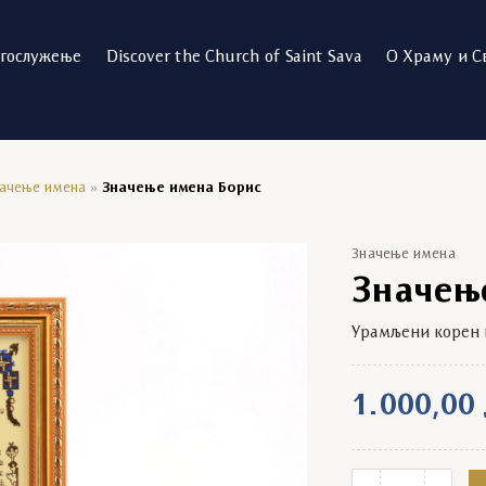
огослужење
Discover the Church of Saint Sava
О Храму и С
ачење имена
»
Значење имена Борис
Значење имена
Значењ
Урамљени корен 
1.000,00
Значење имена Б