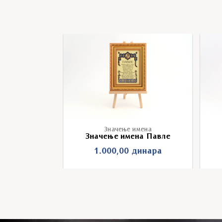
имена
Значење имена
на Милош
Значење имена Павле
инара
1.000,00
динара