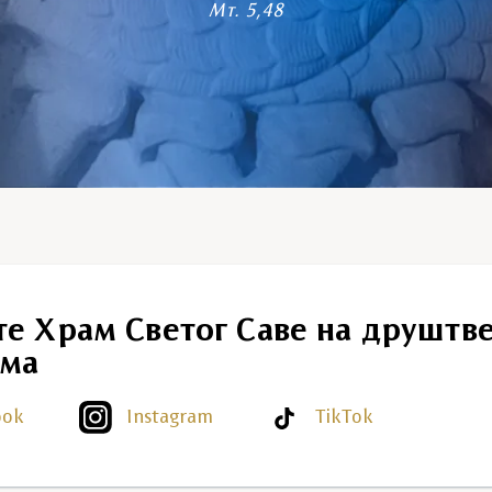
Мт. 5,48
те Храм Светог Саве на друштв
ма
ook
Instagram
TikTok