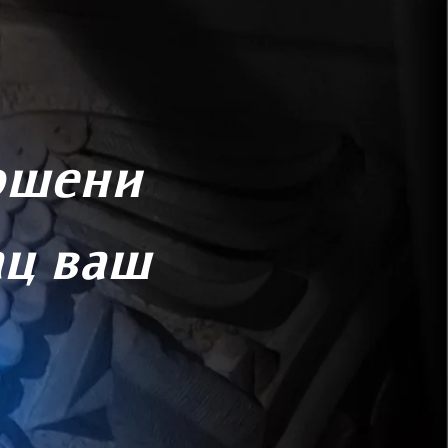
вршени
ац ваш