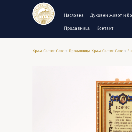
Насловна
Духовни живот и б
Продавница
Контакт
Храм Светог Саве
»
Продавница Храм Светог Саве
»
Зн