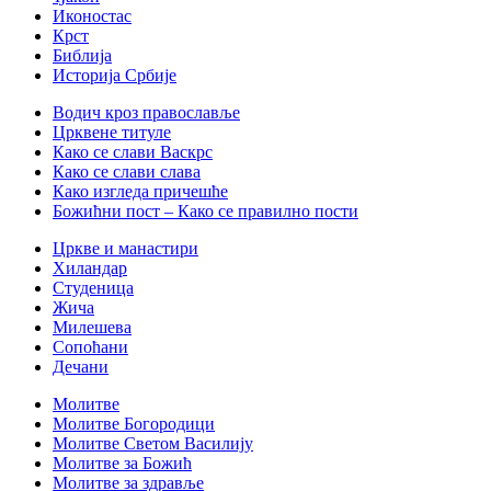
Иконостас
Крст
Библија
Историја Србије
Водич кроз православље
Црквене титуле
Како се слави Васкрс
Како се слави слава
Како изгледа причешће
Божићни пост – Како се правилно пости
Цркве и манастири
Хиландар
Студеница
Жича
Милешева
Сопоћани
Дечани
Молитве
Молитве Богородици
Молитве Светом Василију
Молитве за Божић
Молитве за здравље