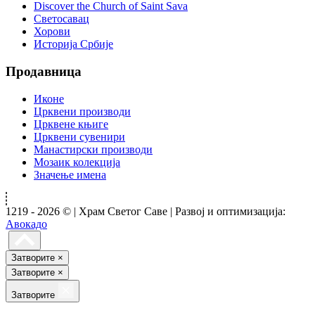
Discover the Church of Saint Sava
Светосавац
Хорови
Историја Србије
Продавница
Иконе
Црквени производи
Црквене књиге
Црквени сувенири
Манастирски производи
Мозаик колекција
Значење имена
1219 - 2026 © | Храм Светог Саве | Развој и оптимизација:
Авокадо
Затворите
×
Затворите
×
Затворите