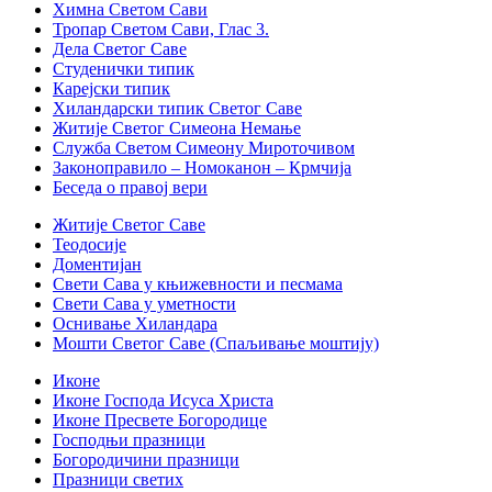
Химна Светом Сави
Тропар Светом Сави, Глас 3.
Дела Светог Саве
Студенички типик
Карејски типик
Хиландарски типик Светог Саве
Житије Светог Симеона Немање
Служба Светом Симеону Мироточивом
Законоправило – Номоканон – Крмчија
Беседа о правој вери
Житије Светог Саве
Теодосије
Доментијан
Свети Сава у књижевности и песмама
Свети Сава у уметности
Оснивање Хиландара
Мошти Светог Саве (Спаљивање моштију)
Иконе
Иконе Господа Исуса Христа
Иконе Пресвете Богородице
Господњи празници
Богородичини празници
Празници светих