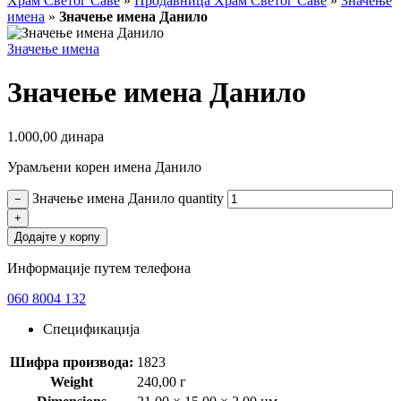
Храм Светог Саве
»
Продавница Храм Светог Саве
»
Значење
имена
»
Значење имена Данило
Значење имена
Значење имена Данило
1.000,00
динара
Урамљени корен имена Данило
Значење имена Данило quantity
−
+
Додајте у корпу
Информације путем телефона
060 8004 132
Спецификација
Шифра производа:
1823
Weight
240,00 г