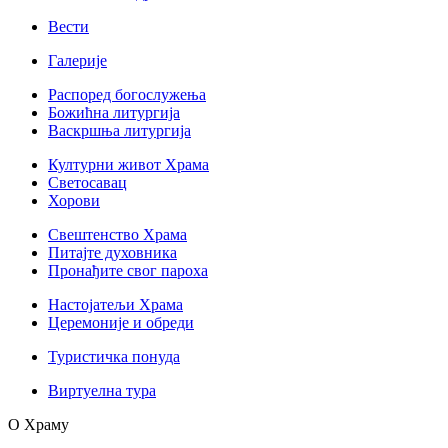
Вести
Галерије
Распоред богослужења
Божићна литургија
Васкршња литургија
Културни живот Храма
Светосавац
Хорови
Свештенство Храма
Питајте духовника
Пронађите свог пароха
Настојатељи Храма
Церемоније и обреди
Туристичка понуда
Виртуелна тура
О Храму