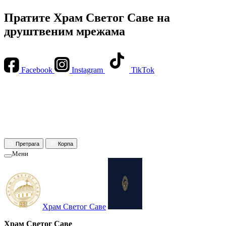
Пратите Храм Светог Саве на
друштвеним мрежама
Facebook
Instagram
TikTok
Претрага
Корпа
Мени
Храм Светог Саве
Храм Светог Саве