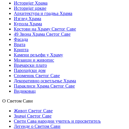
Историјат Храма
Историјат цркве
Архитектура и градња Храма
Изглед Храма
Купола Храма
Крстови на Храму Светог Саве
49 Звона Храма Светог Саве
Фасада
Врата
Крипта
Камени рељефи у Храму
Мозаици и живопис
Врачарски плато
Парохијски дом
Споменик Светог Саве
Декоративно осветљење Храма
Параклиси Храма Светог Саве
Видиковац
О Светом Сави
Живот Светог Саве
Значај Светог Саве
Свети Сава народни учитељ и просветитељ
Легенде о Светом Сави