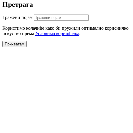
Претрага
Тражени појам
Користимо колачиће како би пружили оптимално корисничко
искуство према
Условима коришћења
.
Прихватам