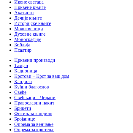
Иконе светаца
Црквене књиге
Акатисти
Дечије књиге
Историјске књиге
Молитвеници
Духовне књиге
Монографије
Библија
Псалтир
Црквени производи
Тамјан
Кадионица
Крстови – Крст за ваш дом
Кандила
Кућни благослов
Свеће
Свећњаци – Чираци
Православни накит
Брикети
Фитиљ за кандило
Бројанице
Опрема за венчање
Опрема за крштење