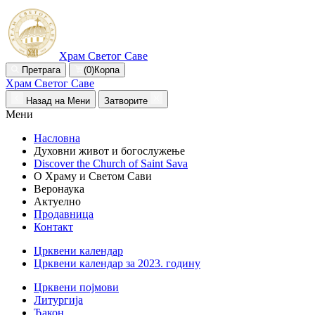
Храм Светог Саве
Претрага
(0)
Корпа
Храм Светог Саве
Назад на Мени
Затворите
Мени
Насловна
Духовни живот и богослужење
Discover the Church of Saint Sava
О Храму и Светом Сави
Веронаука
Актуелно
Продавница
Контакт
Црквени календар
Црквени календар за 2023. годину
Црквени појмови
Литургија
Ђакон