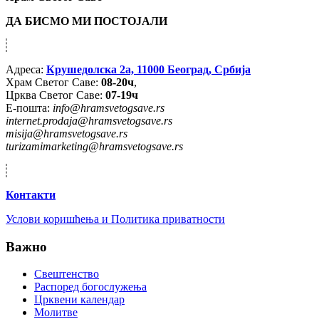
ДА БИСМО МИ ПОСТОЈАЛИ
Адреса:
Крушедолска 2а, 11000 Београд, Србија
Храм Светог Саве:
08-20ч
,
Црква Светог Саве:
07-19ч
Е-пошта:
info@hramsvetogsave.rs
internet.prodaja@hramsvetogsave.rs
misija@hramsvetogsave.rs
turizamimarketing@hramsvetogsave.rs
Контакти
Услови коришћења и Политика приватности
Важно
Свештенство
Распоред богослужења
Црквени календар
Молитве