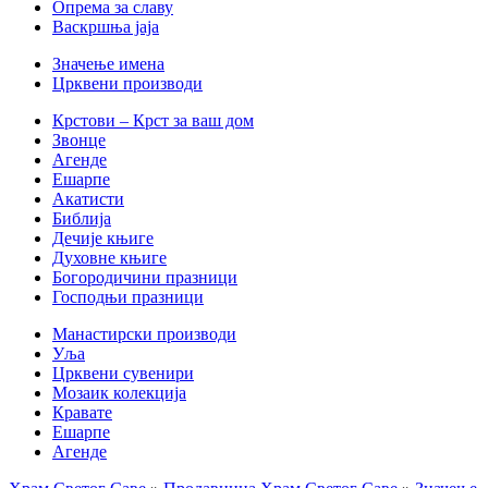
Опрема за славу
Васкршња јаја
Значење имена
Црквени производи
Крстови – Крст за ваш дом
Звонце
Агенде
Ешарпе
Акатисти
Библија
Дечије књиге
Духовне књиге
Богородичини празници
Господњи празници
Манастирски производи
Уља
Црквени сувенири
Мозаик колекција
Кравате
Ешарпе
Агенде