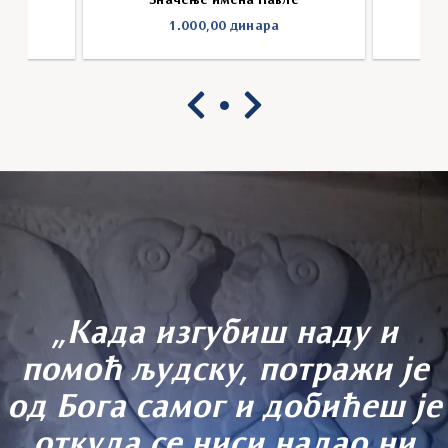
ош
Значење имена Павле
1.000,00
динара
„Када изгубиш наду и
помоћ људску, потражи је
од Бога самог и добићеш је
откуда се ниси надао ни