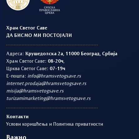
Храм Светог Саве
ДА БИСМО МИ ПОСТОЈАЛИ
Адреса:
Крушедолска 2а, 11000 Београд, Србија
Храм Светог Саве:
08-20ч
,
Црква Светог Саве:
07-19ч
Е-пошта:
info@hramsvetogsave.rs
internet.prodaja@hramsvetogsave.rs
misija@hramsvetogsave.rs
turizamimarketing@hramsvetogsave.rs
Контакти
Услови коришћења и Политика приватности
Важно