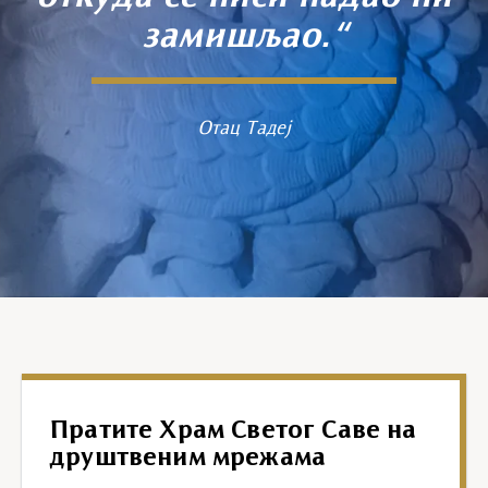
замишљао.“
Отац Тадеј
Пратите Храм Светог Саве на
друштвеним мрежама