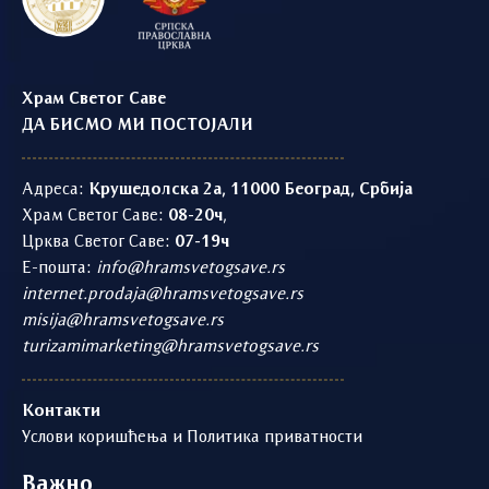
Храм Светог Саве
ДА БИСМО МИ ПОСТОЈАЛИ
Адреса:
Крушедолска 2а, 11000 Београд, Србија
Храм Светог Саве:
08-20ч
,
Црква Светог Саве:
07-19ч
Е-пошта:
info@hramsvetogsave.rs
internet.prodaja@hramsvetogsave.rs
misija@hramsvetogsave.rs
turizamimarketing@hramsvetogsave.rs
Контакти
Услови коришћења и Политика приватности
Важно