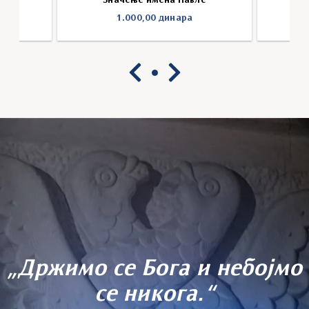
ош
Значење имена Павле
1.000,00
динара
„Држимо се Бога и небојмо
се никога.“