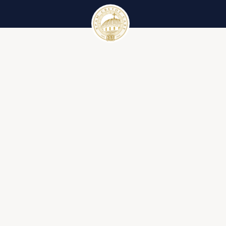
Црквени календар
Вести
Црквени календар за 2023. годину
Галерије
Црквени појмови
Литургија
Ђакон
Иконостас
Крст
Библија