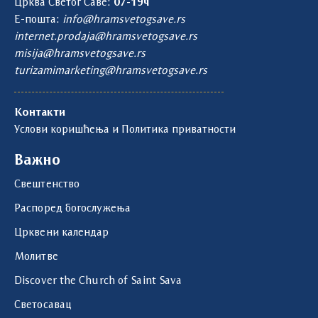
Црква Светог Саве:
07-19ч
Е-пошта:
info@hramsvetogsave.rs
internet.prodaja@hramsvetogsave.rs
misija@hramsvetogsave.rs
turizamimarketing@hramsvetogsave.rs
Контакти
Услови коришћења и Политика приватности
Важно
Свештенство
Распоред богослужења
Црквени календар
Молитве
Discover the Church of Saint Sava
Светосавац