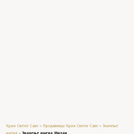
Богородичини празници
Господњи празници
Манастирски производи
Уља
Црквени сувенири
Мозаик колекција
Кравате
Ешарпе
Агенде
Храм Светог Саве
»
Продавница Храм Светог Саве
»
Значење
имена
»
Значење имена Милан