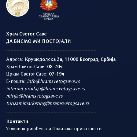
Храм Светог Саве
ДА БИСМО МИ ПОСТОЈАЛИ
Адреса:
Крушедолска 2а, 11000 Београд, Србија
Храм Светог Саве:
08-20ч
,
Црква Светог Саве:
07-19ч
Е-пошта:
info@hramsvetogsave.rs
internet.prodaja@hramsvetogsave.rs
misija@hramsvetogsave.rs
turizamimarketing@hramsvetogsave.rs
Контакти
Услови коришћења и Политика приватности