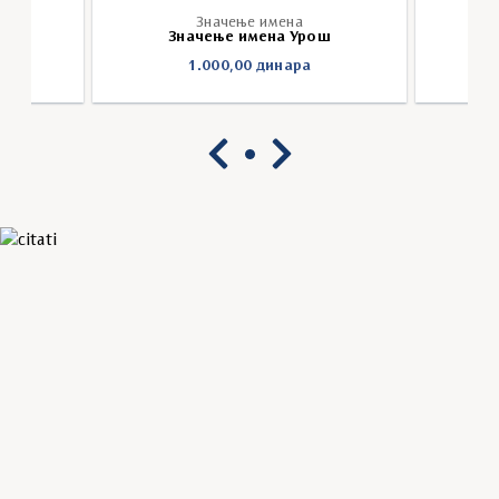
Значење имена
ле
Значење имена Урош
З
1.000,00
динара