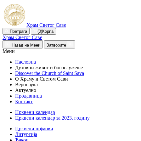
Храм Светог Саве
Претрага
(0)
Корпа
Храм Светог Саве
Назад на Мени
Затворите
Мени
Насловна
Духовни живот и богослужење
Discover the Church of Saint Sava
О Храму и Светом Сави
Веронаука
Актуелно
Продавница
Контакт
Црквени календар
Црквени календар за 2023. годину
Црквени појмови
Литургија
Ђакон