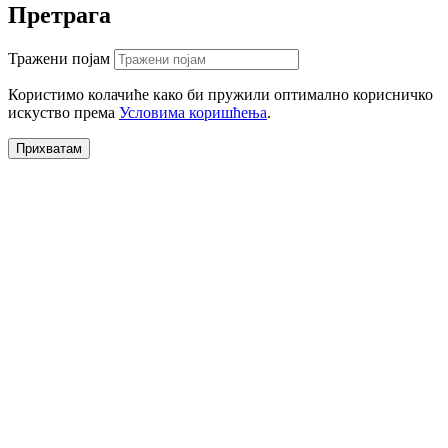
Претрага
Тражени појам
Користимо колачиће како би пружили оптимално корисничко
искуство према
Условима коришћења
.
Прихватам