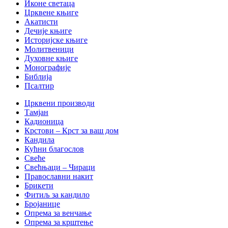
Иконе светаца
Црквене књиге
Акатисти
Дечије књиге
Историјске књиге
Молитвеници
Духовне књиге
Монографије
Библија
Псалтир
Црквени производи
Тамјан
Кадионица
Крстови – Крст за ваш дом
Кандила
Кућни благослов
Свеће
Свећњаци – Чираци
Православни накит
Брикети
Фитиљ за кандило
Бројанице
Опрема за венчање
Опрема за крштење