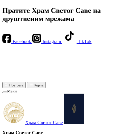
Пратите Храм Светог Саве на
друштвеним мрежама
Facebook
Instagram
TikTok
Претрага
Корпа
Мени
Храм Светог Саве
Храм Светог Саве