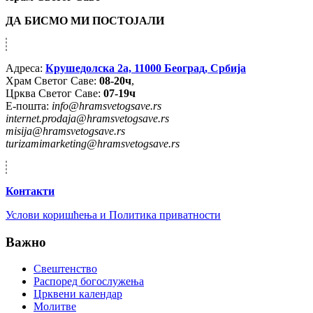
ДА БИСМО МИ ПОСТОЈАЛИ
Адреса:
Крушедолска 2а, 11000 Београд, Србија
Храм Светог Саве:
08-20ч
,
Црква Светог Саве:
07-19ч
Е-пошта:
info@hramsvetogsave.rs
internet.prodaja@hramsvetogsave.rs
misija@hramsvetogsave.rs
turizamimarketing@hramsvetogsave.rs
Контакти
Услови коришћења и Политика приватности
Важно
Свештенство
Распоред богослужења
Црквени календар
Молитве