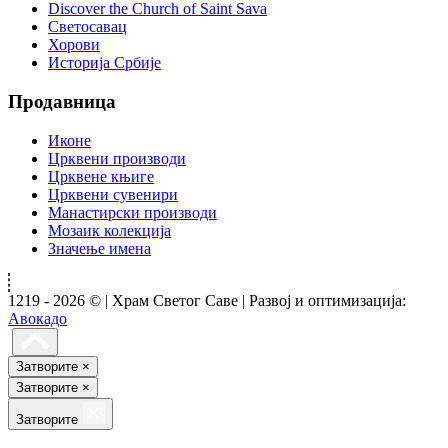
Discover the Church of Saint Sava
Светосавац
Хорови
Историја Србије
Продавница
Иконе
Црквени производи
Црквене књиге
Црквени сувенири
Манастирски производи
Мозаик колекција
Значење имена
1219 - 2026 © | Храм Светог Саве | Развој и оптимизација:
Авокадо
Затворите
×
Затворите
×
Затворите