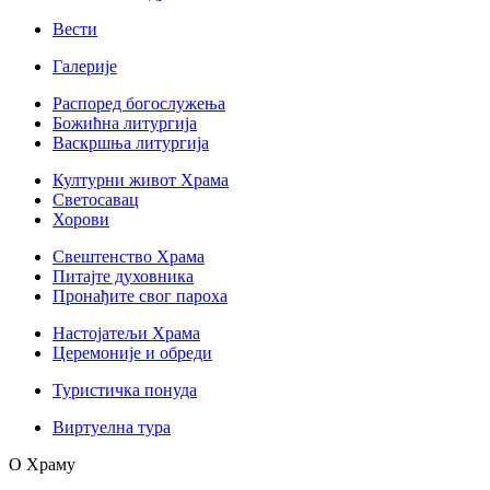
Вести
Галерије
Распоред богослужења
Божићна литургија
Васкршња литургија
Културни живот Храма
Светосавац
Хорови
Свештенство Храма
Питајте духовника
Пронађите свог пароха
Настојатељи Храма
Церемоније и обреди
Туристичка понуда
Виртуелна тура
О Храму