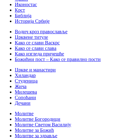
Иконостас
Крст
Библија
Историја Србије
Водич кроз православље
Црквене титуле
Како се слави Васкрс
Како се слави слава
Како изгледа причешће
Божићни пост – Како се правилно пости
Цркве и манастири
Хиландар
Студеница
Жича
Милешева
Сопоћани
Дечани
Молитве
Молитве Богородици
Молитве Светом Василију
Молитве за Божић
Молитве за здравље