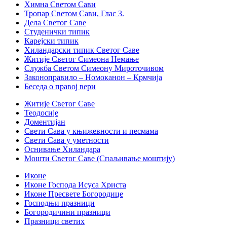
Химна Светом Сави
Тропар Светом Сави, Глас 3.
Дела Светог Саве
Студенички типик
Карејски типик
Хиландарски типик Светог Саве
Житије Светог Симеона Немање
Служба Светом Симеону Мироточивом
Законоправило – Номоканон – Крмчија
Беседа о правој вери
Житије Светог Саве
Теодосије
Доментијан
Свети Сава у књижевности и песмама
Свети Сава у уметности
Оснивање Хиландара
Мошти Светог Саве (Спаљивање моштију)
Иконе
Иконе Господа Исуса Христа
Иконе Пресвете Богородице
Господњи празници
Богородичини празници
Празници светих