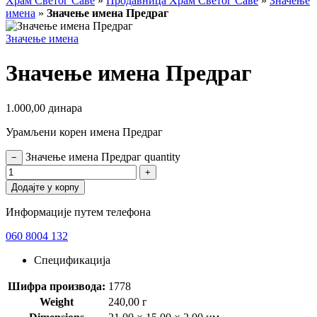
Храм Светог Саве
»
Продавница Храм Светог Саве
»
Значење
имена
»
Значење имена Предраг
Значење имена
Значење имена Предраг
1.000,00
динара
Урамљени корен имена Предраг
Значење имена Предраг quantity
−
+
Додајте у корпу
Информације путем телефона
060 8004 132
Спецификација
Шифра производа:
1778
Weight
240,00 г