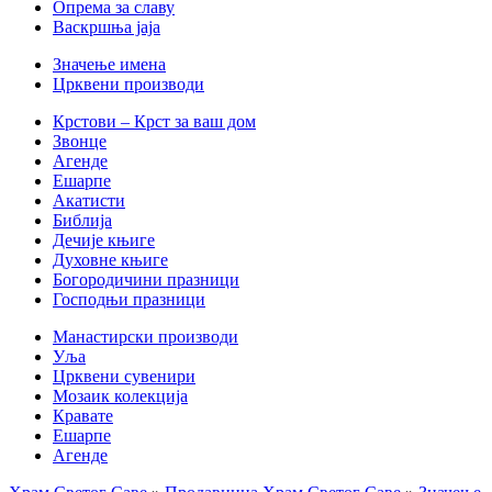
Опрема за славу
Васкршња јаја
Значење имена
Црквени производи
Крстови – Крст за ваш дом
Звонце
Агенде
Ешарпе
Акатисти
Библија
Дечије књиге
Духовне књиге
Богородичини празници
Господњи празници
Манастирски производи
Уља
Црквени сувенири
Мозаик колекција
Кравате
Ешарпе
Агенде