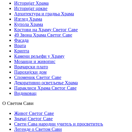
Историјат Храма
Историјат цркве
Архитектура и градња Храма
Изглед Храма
Купола Храма
Крстови на Храму Светог Саве
49 Звона Храма Светог Саве
Фасада
Врата
Крипта
Камени рељефи у Храму
Мозаици и живопис
Врачарски плато
Парохијски дом
Споменик Светог Саве
Декоративно осветљење Храма
Параклиси Храма Светог Саве
Видиковац
О Светом Сави
Живот Светог Саве
Значај Светог Саве
Свети Сава народни учитељ и просветитељ
Легенде о Светом Сави