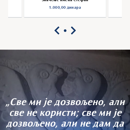
ш
Значење имена Стефан
З
1.000,00
динара
„Све ми је дозвољено, али
све не користи; све ми је
дозвољено, али не дам да