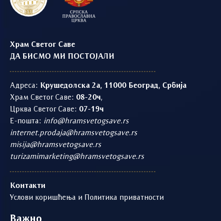
Храм Светог Саве
ДА БИСМО МИ ПОСТОЈАЛИ
Адреса:
Крушедолска 2а, 11000 Београд, Србија
Храм Светог Саве:
08-20ч
,
Црква Светог Саве:
07-19ч
Е-пошта:
info@hramsvetogsave.rs
internet.prodaja@hramsvetogsave.rs
misija@hramsvetogsave.rs
turizamimarketing@hramsvetogsave.rs
Контакти
Услови коришћења и Политика приватности
Важно