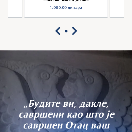
на
Значење имена Јована
1.000,00
динара
„Будите ви, дакле,
савршени као што је
савршен Отац ваш