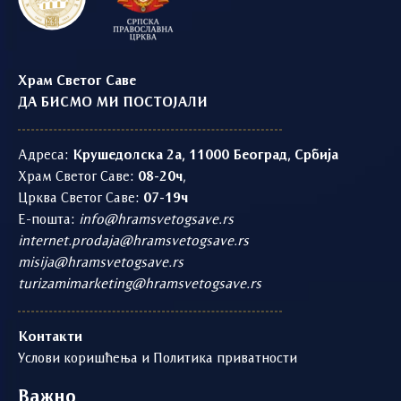
Храм Светог Саве
ДА БИСМО МИ ПОСТОЈАЛИ
Адреса:
Крушедолска 2а, 11000 Београд, Србија
Храм Светог Саве:
08-20ч
,
Црква Светог Саве:
07-19ч
Е-пошта:
info@hramsvetogsave.rs
internet.prodaja@hramsvetogsave.rs
misija@hramsvetogsave.rs
turizamimarketing@hramsvetogsave.rs
Контакти
Услови коришћења и Политика приватности
Важно