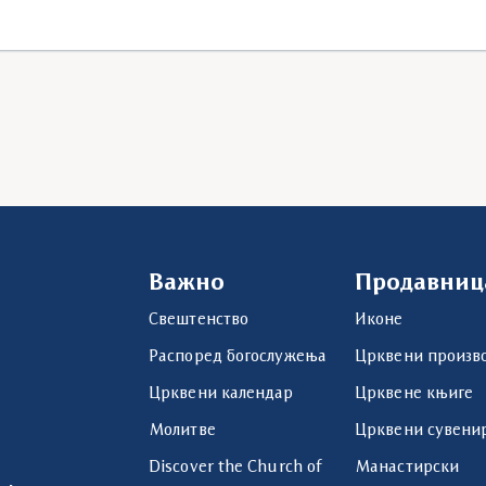
Важно
Продавниц
Свештенство
Иконе
Распоред богослужења
Црквени произв
Црквени календар
Црквене књиге
Молитве
Црквени сувени
Discover the Church of
Манастирски