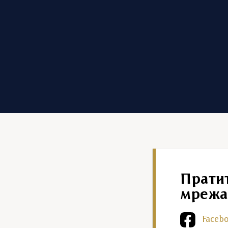
Прати
мрежа
Faceb