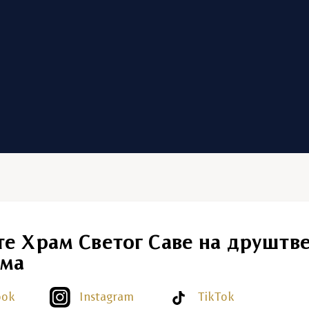
те Храм Светог Саве на друштв
ма
ook
Instagram
TikTok