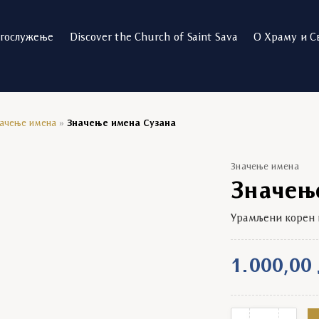
огослужење
Discover the Church of Saint Sava
О Храму и С
ачење имена
»
Значење имена Сузана
Значење имена
Значењ
Урамљени корен 
1.000,00
Значење имена С