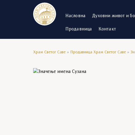
Насловна
Духовни живот и б
Продавница
Контакт
Храм Светог Саве
»
Продавница Храм Светог Саве
»
Зн