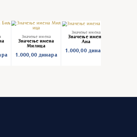
Значење имена
Значење имена
а
Значење имена
Значење
на
Значење имена
Значењ
Ана
Милица
Јел
1.000,00
динара
ара
1.000,00
динара
1.000,0