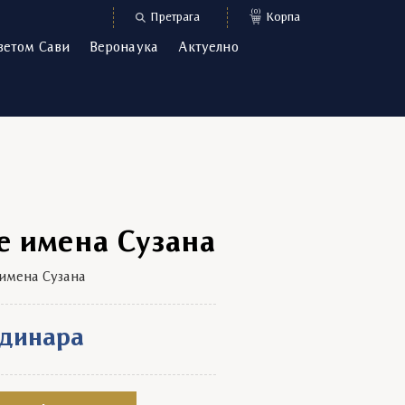
(0)
Претрага
Корпа
ветом Сави
Веронаука
Актуелно
е имена Сузана
имена Сузана
динара
узана quantity