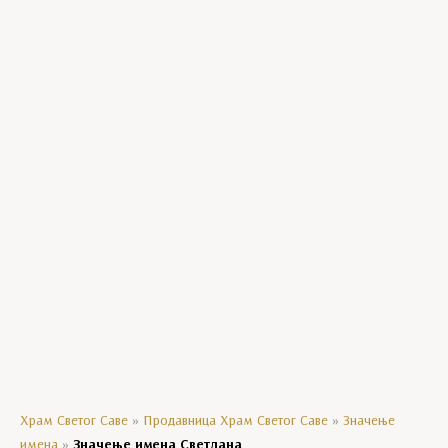
Богородичини празници
Господњи празници
Манастирски производи
Уља
Црквени сувенири
Мозаик колекција
Кравате
Ешарпе
Агенде
Храм Светог Саве
»
Продавница Храм Светог Саве
»
Значење
имена
»
Значење имена Светлана