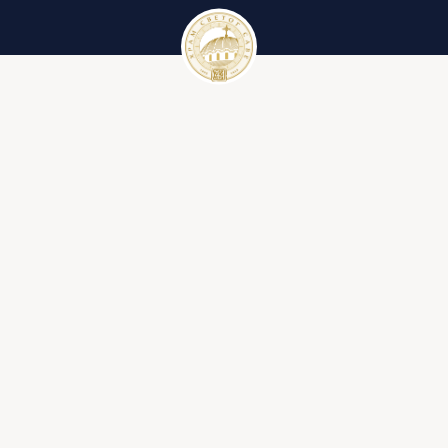
Црквени календар
Вести
Црквени календар за 2023. годину
Галерије
Црквени појмови
Литургија
Ђакон
Иконостас
Крст
Библија