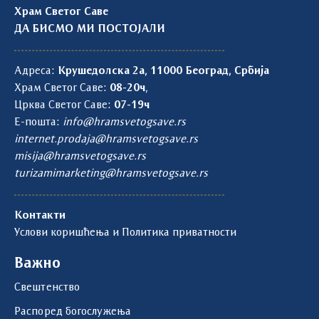
Храм Светог Саве
ДА БИСМО МИ ПОСТОЈАЛИ
Адреса:
Крушедолска 2а, 11000 Београд, Србија
Храм Светог Саве:
08-20ч
,
Црква Светог Саве:
07-19ч
Е-пошта:
info@hramsvetogsave.rs
internet.prodaja@hramsvetogsave.rs
misija@hramsvetogsave.rs
turizamimarketing@hramsvetogsave.rs
Контакти
Услови коришћења и Политика приватности
Важно
Свештенство
Распоред богослужења