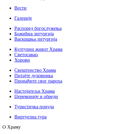
Вести
Галерије
Распоред богослужења
Божићна литургија
Васкршња литургија
Културни живот Храма
Светосавац
Хорови
Свештенство Храма
Питајте духовника
Пронађите свог пароха
Настојатељи Храма
Церемоније и обреди
Туристичка понуда
Виртуелна тура
О Храму