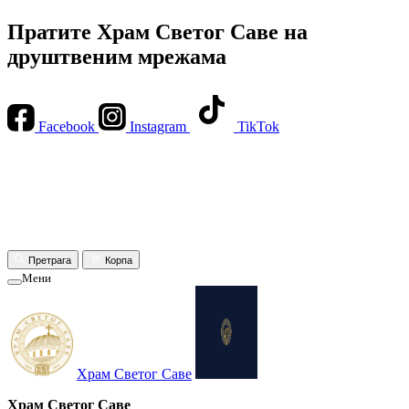
Пратите Храм Светог Саве на
друштвеним мрежама
Facebook
Instagram
TikTok
Претрага
Корпа
Мени
Храм Светог Саве
Храм Светог Саве