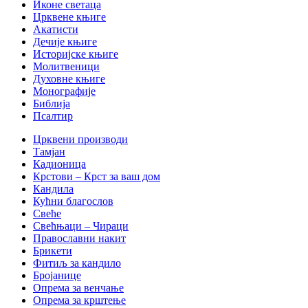
Иконе светаца
Црквене књиге
Акатисти
Дечије књиге
Историјске књиге
Молитвеници
Духовне књиге
Монографије
Библија
Псалтир
Црквени производи
Тамјан
Кадионица
Крстови – Крст за ваш дом
Кандила
Кућни благослов
Свеће
Свећњаци – Чираци
Православни накит
Брикети
Фитиљ за кандило
Бројанице
Опрема за венчање
Опрема за крштење