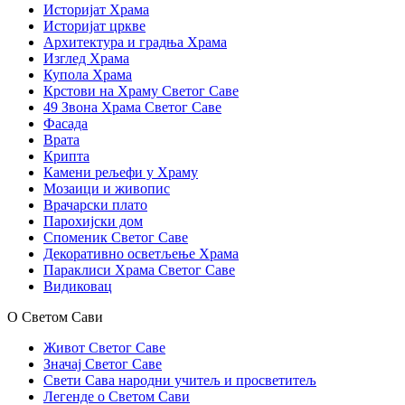
Историјат Храма
Историјат цркве
Архитектура и градња Храма
Изглед Храма
Купола Храма
Крстови на Храму Светог Саве
49 Звона Храма Светог Саве
Фасада
Врата
Крипта
Камени рељефи у Храму
Мозаици и живопис
Врачарски плато
Парохијски дом
Споменик Светог Саве
Декоративно осветљење Храма
Параклиси Храма Светог Саве
Видиковац
О Светом Сави
Живот Светог Саве
Значај Светог Саве
Свети Сава народни учитељ и просветитељ
Легенде о Светом Сави