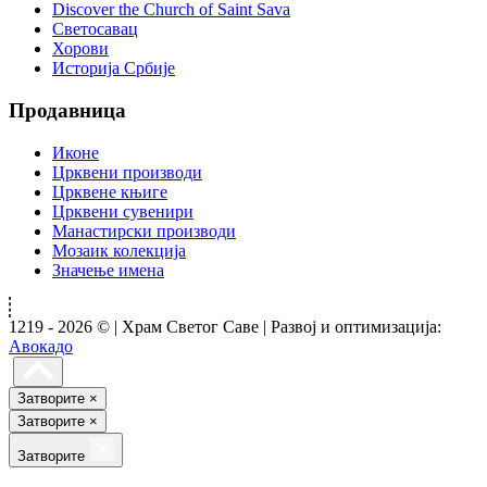
Discover the Church of Saint Sava
Светосавац
Хорови
Историја Србије
Продавница
Иконе
Црквени производи
Црквене књиге
Црквени сувенири
Манастирски производи
Мозаик колекција
Значење имена
1219 - 2026 © | Храм Светог Саве | Развој и оптимизација:
Авокадо
Затворите
×
Затворите
×
Затворите