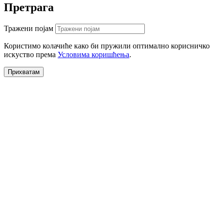
Претрага
Тражени појам
Користимо колачиће како би пружили оптимално корисничко
искуство према
Условима коришћења
.
Прихватам