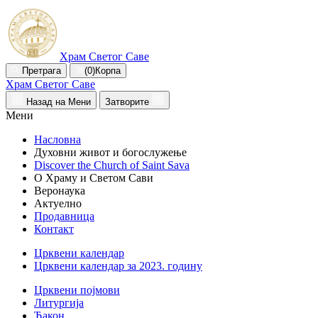
Храм Светог Саве
Претрага
(0)
Корпа
Храм Светог Саве
Назад на Мени
Затворите
Мени
Насловна
Духовни живот и богослужење
Discover the Church of Saint Sava
О Храму и Светом Сави
Веронаука
Актуелно
Продавница
Контакт
Црквени календар
Црквени календар за 2023. годину
Црквени појмови
Литургија
Ђакон