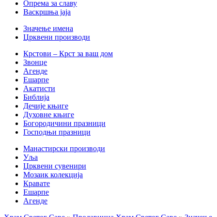
Опрема за славу
Васкршња јаја
Значење имена
Црквени производи
Крстови – Крст за ваш дом
Звонце
Агенде
Ешарпе
Акатисти
Библија
Дечије књиге
Духовне књиге
Богородичини празници
Господњи празници
Манастирски производи
Уља
Црквени сувенири
Мозаик колекција
Кравате
Ешарпе
Агенде