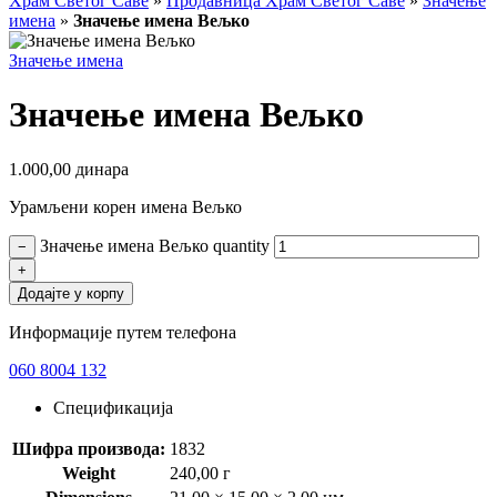
Храм Светог Саве
»
Продавница Храм Светог Саве
»
Значење
имена
»
Значење имена Вељко
Значење имена
Значење имена Вељко
1.000,00
динара
Урамљени корен имена Вељко
Значење имена Вељко quantity
−
+
Додајте у корпу
Информације путем телефона
060 8004 132
Спецификација
Шифра производа:
1832
Weight
240,00 г