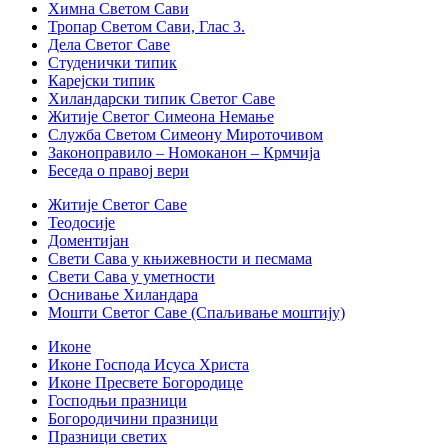
Химна Светом Сави
Тропар Светом Сави, Глас 3.
Дела Светог Саве
Студенички типик
Карејски типик
Хиландарски типик Светог Саве
Житије Светог Симеона Немање
Служба Светом Симеону Мироточивом
Законоправило – Номоканон – Крмчија
Беседа о правој вери
Житије Светог Саве
Теодосије
Доментијан
Свети Сава у књижевности и песмама
Свети Сава у уметности
Оснивање Хиландара
Мошти Светог Саве (Спаљивање моштију)
Иконе
Иконе Господа Исуса Христа
Иконе Пресвете Богородице
Господњи празници
Богородичини празници
Празници светих