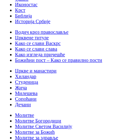
Иконостас
Крст
Библија
Историја Србије
Водич кроз православље
Црквене титуле
Како се слави Васкрс
Како се слави слава
Како изгледа причешће
Божићни пост – Како се правилно пости
Цркве и манастири
Хиландар
Студеница
Жича
Милешева
Сопоћани
Дечани
Молитве
Молитве Богородици
Молитве Светом Василију
Молитве за Божић
Молитве за здравље