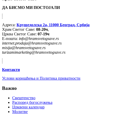
ДА БИСМО МИ ПОСТОЈАЛИ
Адреса:
Крушедолска 2а, 11000 Београд, Србија
Храм Светог Саве:
08-20ч
,
Црква Светог Саве:
07-19ч
Е-пошта:
info@hramsvetogsave.rs
internet.prodaja@hramsvetogsave.rs
misija@hramsvetogsave.rs
turizamimarketing@hramsvetogsave.rs
Контакти
Услови коришћења и Политика приватности
Важно
Свештенство
Распоред богослужења
Црквени календар
Молитве