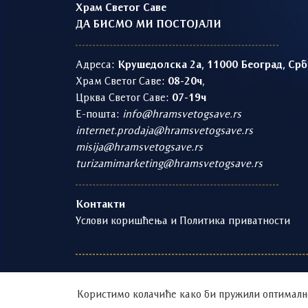
Храм Светог Саве
ДА БИСМО МИ ПОСТОЈАЛИ
Адреса:
Крушедолска 2а, 11000 Београд, Срб
Храм Светог Саве:
08-20ч
,
Црква Светог Саве:
07-19ч
Е-пошта:
info@hramsvetogsave.rs
internet.prodaja@hramsvetogsave.rs
misija@hramsvetogsave.rs
turizamimarketing@hramsvetogsave.rs
Контакти
Услови коришћења и Политика приватности
1219 - 2026 © | Храм Светог Саве | Развој и оп
Користимо колачиће како би пружили оптималн