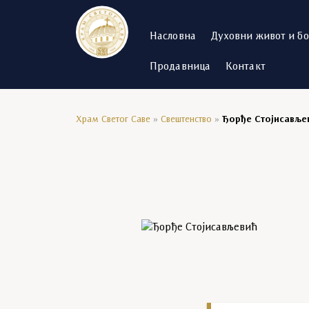
Насловна
Духовни живот и б
Продавница
Контакт
Храм Светог Саве
»
Свештенство
»
Ђорђе Стојисавље