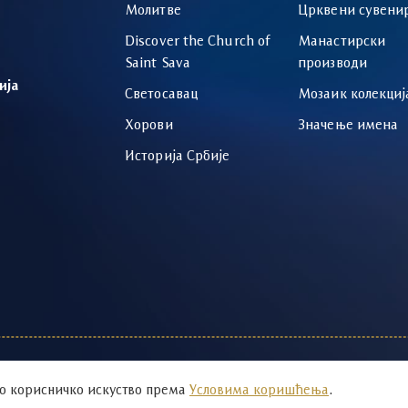
Молитве
Црквени сувени
Discover the Church of
Манастирски
Saint Sava
производи
ија
Светосавац
Мозаик колекциј
Хорови
Значење имена
Историја Србије
тимизација:
Авокадо
о корисничко искуство према
Условима коришћења
.