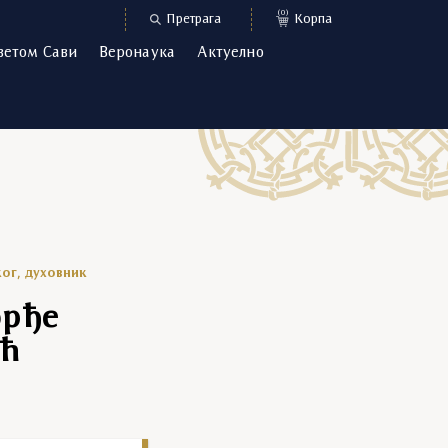
(0)
Претрага
Корпа
ветом Сави
Веронаука
Актуелно
ог, духовник
орђе
ић