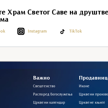
те Храм Светог Саве на друштв
ма
ook
Instagram
TikTok
Важно
Продавниц
Свештенство
Иконе
Распоред богослужења
Црквени произв
Црквени календар
Црквене књиге