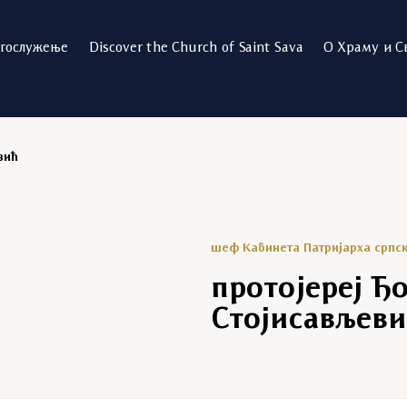
огослужење
Discover the Church of Saint Sava
О Храму и С
вић
шеф Кабинета Патријарха српск
протојереј Ђ
Стојисављев