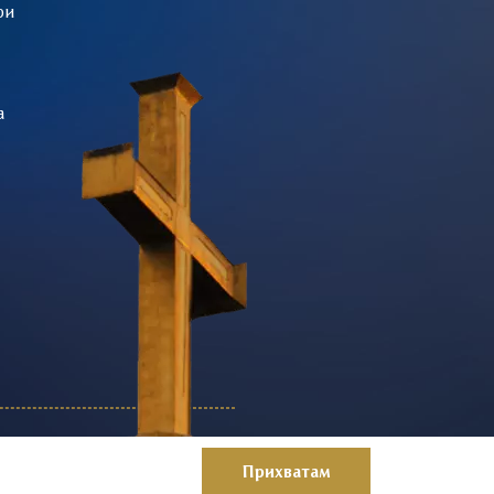
ри
а
Прихватам