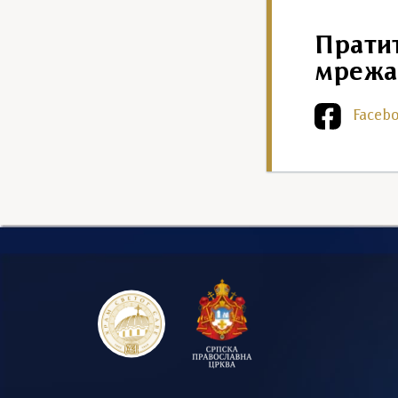
Прати
мрежа
Faceb