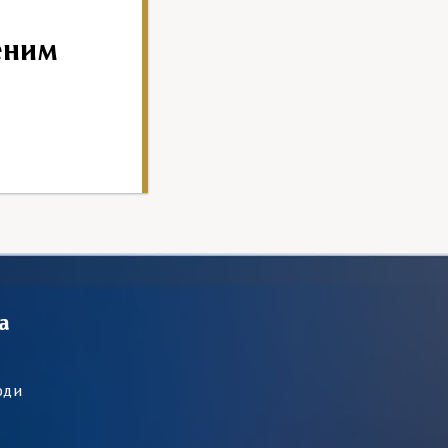
еним
а
оди