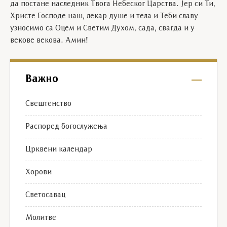
да постане наследник Твога Небеског Царства. Јер си Ти,
Христе Господе наш, лекар душе и тела и Теби славу
узносимо са Оцем и Светим Духом, сада, свагда и у
векове векова. Амин!
Важно
Свештенство
Распоред богослужења
Црквени календар
Хорови
Светосавац
Молитве