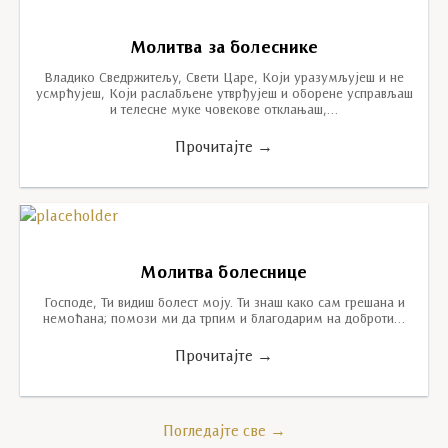
Молитва за болеснике
Владико Сведржитељу, Свети Царе, Који уразумљујеш и не
усмрћујеш, Који раслабљене утврђујеш и оборене усправљаш
и телесне муке човекове отклањаш,…
Прочитајте →
Молитва болеснице
Господе, Ти видиш болест моју. Ти знаш како сам грешана и
немоћана; помози ми да трпим и благодарим на доброти…
Прочитајте →
Погледајте све →