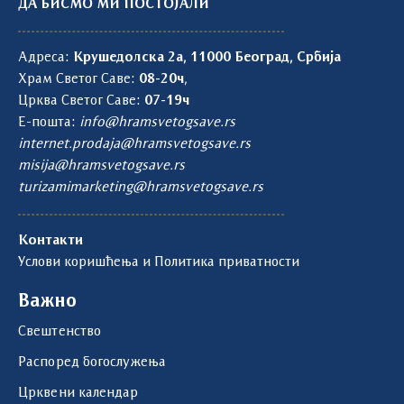
ДА БИСМО МИ ПОСТОЈАЛИ
Адреса:
Крушедолска 2а, 11000 Београд, Србија
Храм Светог Саве:
08-20ч
,
Црква Светог Саве:
07-19ч
Е-пошта:
info@hramsvetogsave.rs
internet.prodaja@hramsvetogsave.rs
misija@hramsvetogsave.rs
turizamimarketing@hramsvetogsave.rs
Контакти
Услови коришћења и Политика приватности
Важно
Свештенство
Распоред богослужења
Црквени календар