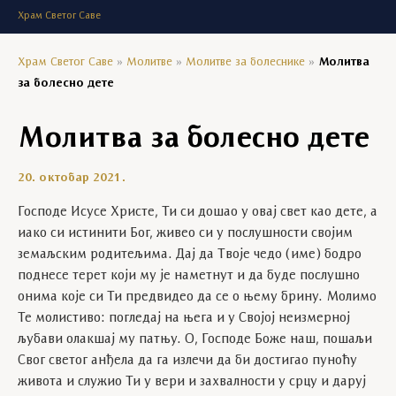
Храм Светог Саве
Храм Светог Саве
»
Молитве
»
Молитве за болеснике
»
Молитва
за болесно дете
Молитва за болесно дете
20. октобар 2021.
Господе Исусе Христе, Ти си дошао у овај свет као дете, а
иако си истинити Бог, живео си у послушности својим
земаљским родитељима. Дај да Твоје чедо (име) бодро
поднесе терет који му је наметнут и да буде послушно
онима које си Ти предвидео да се о њему брину. Молимо
Те молистиво: погледај на њега и у Својој неизмерној
љубави олакшај му патњу. О, Господе Боже наш, пошаљи
Свог светог анђела да га излечи да би достигао пуноћу
живота и служио Ти у вери и захвалности у срцу и даруј