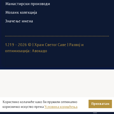
Манастирски производи
Мозаик колекција
Значење имена
1219 - 2026 © | Храм Светог Саве | Развој и
оптимизација:
Авокадо
Користимо колачиће како би пружили оптимално
Прихватам
корисничко искуство према
Условима коришћења
.