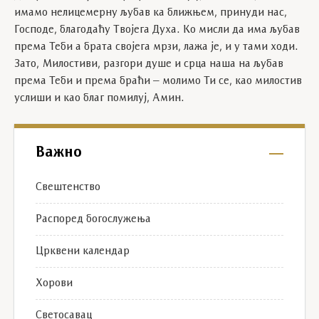
имамо нелицемерну љубав ка ближњем, принуди нас,
Господе, благодаћу Твојега Духа. Ко мисли да има љубав
према Теби а брата својега мрзи, лажа је, и у тами ходи.
Зато, Милостиви, разгори душе и срца наша на љубав
према Теби и према браћи – молимо Ти се, као милостив
услиши и као благ помилуј, Амин.
Важно
Свештенство
Распоред богослужења
Црквени календар
Хорови
Светосавац