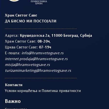
Храм Светог Саве
ДА БИСМО МИ ПОСТОЈАЛИ
Адреса:
Крушедолска 2а, 11000 Београд, Србија
Храм Светог Саве:
08-20ч
,
Црква Светог Саве:
07-19ч
Е-пошта:
info@hramsvetogsave.rs
internet.prodaja@hramsvetogsave.rs
misija@hramsvetogsave.rs
turizamimarketing@hramsvetogsave.rs
Контакти
Услови коришћења и Политика приватности
Важно