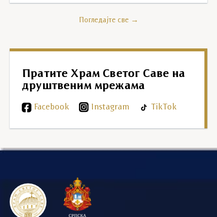
Погледајте све →
Пратите Храм Светог Саве на
друштвеним мрежама
Facebook
Instagram
TikTok