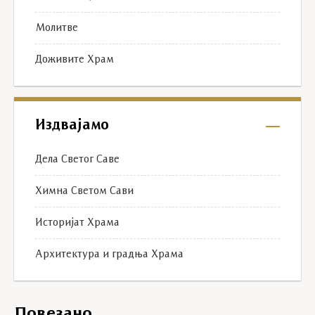
Молитве
Доживите Храм
Издвајамо
Дела Светог Саве
Химна Светом Сави
Историјат Храма
Архитектура и градња Храма
Повезано