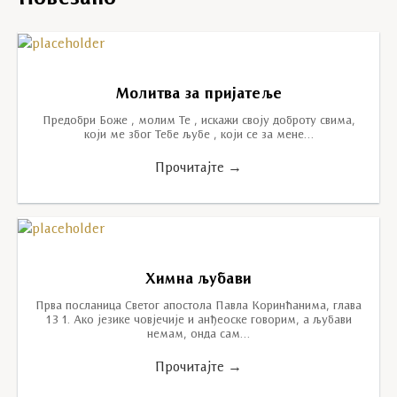
Mолитва за пријатеље
Предобри Боже , молим Те , искажи своју доброту свима,
који ме због Тебе љубе , који се за мене…
Прочитајте →
Химна љубави
Прва посланица Светог апостола Павла Коринћанима, глава
13 1. Ако језике човјечије и анђеоске говорим, а љубави
немам, онда сам…
Прочитајте →