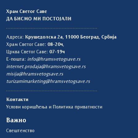
Храм Светог Саве
ДА БИСМО МИ ПОСТОЈАЛИ
Адреса:
Крушедолска 2а, 11000 Београд, Србија
Храм Светог Саве:
08-20ч
,
Црква Светог Саве:
07-19ч
Е-пошта:
info@hramsvetogsave.rs
internet.prodaja@hramsvetogsave.rs
misija@hramsvetogsave.rs
turizamimarketing@hramsvetogsave.rs
Контакти
Услови коришћења и Политика приватности
Важно
Свештенство