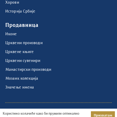
Хорови
Историја Србије
Продавница
Иконе
Црквени производи
Црквене књиге
Црквени сувенири
Манастирски производи
Мозаик колекција
Значење имена
1219 - 2026 © | Храм Светог Саве | Развој и
Користимо колачиће како би пружили оптимално
Прихватам