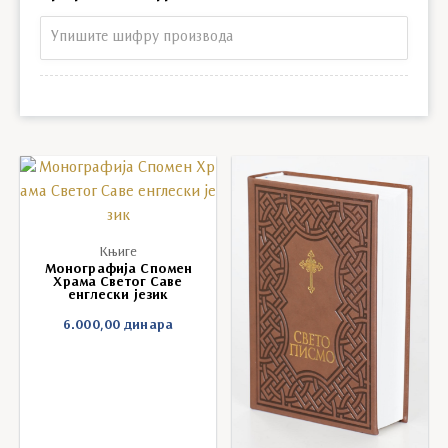
Претрага по шифри
Књиге
Монографија Спомен
Храма Светог Саве
енглески језик
6.000,00
динара