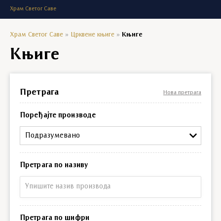
Храм Светог Саве
Храм Светог Саве
»
Црквене књиге
»
Књиге
Књиге
Претрага
Нова претрага
Поређајте производе
Подразумевано
Претрага по називу
Претрага по називу
Претрага по шифри