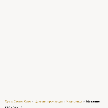
Богородичини празници
Господњи празници
Манастирски производи
Уља
Црквени сувенири
Мозаик колекција
Кравате
Ешарпе
Агенде
Храм Светог Саве
»
Црквени производи
»
Кадионица
»
Металне
кадионице