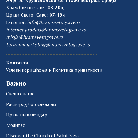
Адреса:
Крушедолска 2а, 11000 Београд, Србија
Храм Светог Саве:
08-20ч
,
Црква Светог Саве:
07-19ч
Е-пошта:
info@hramsvetogsave.rs
internet.prodaja@hramsvetogsave.rs
misija@hramsvetogsave.rs
turizamimarketing@hramsvetogsave.rs
Контакти
Услови коришћења и Политика приватности
Важно
Свештенство
Распоред богослужења
Црквени календар
Молитве
Discover the Church of Saint Sava