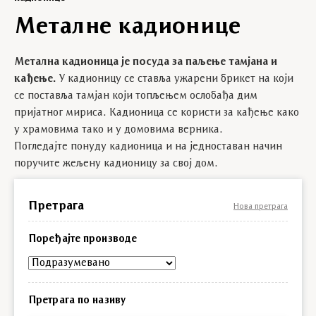
Металне кадионице
Метална кадионица је посуда за паљење тамјана и
кађење.
У кадионицу се ставља ужарени брикет на који
се поставља тамјан који топљењем ослобађа дим
пријатног мириса. Кадионица се користи за кађење како
у храмовима тако и у домовима верника.
Погледајте понуду кадионица и на једноставан начин
поручите жељену кадионицу за свој дом.
Претрага
Нова претрага
Поређајте производе
Претрага по називу