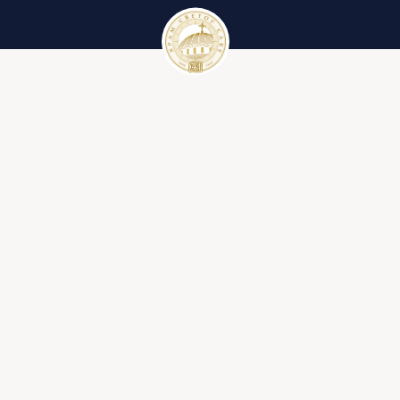
Црквени календар
Вести
Црквени календар за 2023. годину
Галерије
Црквени појмови
Литургија
Ђакон
Иконостас
Крст
Библија