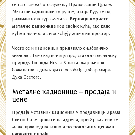
се на сваком богослужењу Православне Цркве.
Металне кадионице су ручне, и израђују се од
различитих легура метала.
Верници користе
металне кадионице
код својих кућа, где каде
кућни иконостас и освећују животни простор.
Често се и кадионици придавало симболичко
значење. Тако кадионица представља човечанску
природу Господа Исуса Христа, жар његово
божанство а дим који се ослобађа добар мирис
Духа Светога.
Металне кадионице – продаја и
цене
Продаја металних кадионица у продавници Храма
Светог Саве врши се на адреси, при Храму или се
може врло једноставно и
по повољним ценама
наручити онлајн.