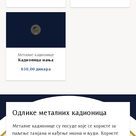
Металне кадионице
Кадионица мања
650,00
динара
Одлике металних кадионица
Металне кадионице су посуде које се користе за
паљење тамјана и кађење икона и људи. Користе