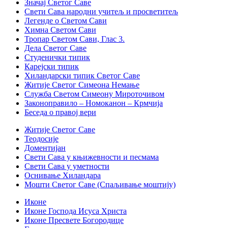
Значај Светог Саве
Свети Сава народни учитељ и просветитељ
Легенде о Светом Сави
Химна Светом Сави
Тропар Светом Сави, Глас 3.
Дела Светог Саве
Студенички типик
Карејски типик
Хиландарски типик Светог Саве
Житије Светог Симеона Немање
Служба Светом Симеону Мироточивом
Законоправило – Номоканон – Крмчија
Беседа о правој вери
Житије Светог Саве
Теодосије
Доментијан
Свети Сава у књижевности и песмама
Свети Сава у уметности
Оснивање Хиландара
Мошти Светог Саве (Спаљивање моштију)
Иконе
Иконе Господа Исуса Христа
Иконе Пресвете Богородице