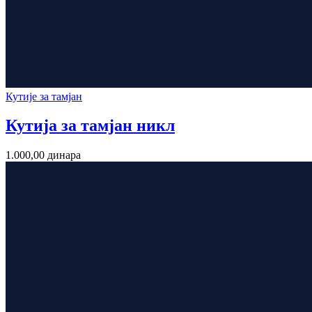
Кутије за тамјан
Кутија за тамјан никл
1.000,00
динара