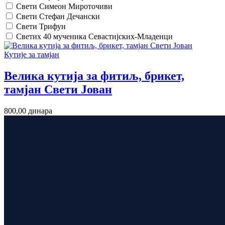
Свети Симеон Мироточиви
Свети Стефан Дечански
Свети Трифун
Светих 40 мученика Севастијских-Младенци
Кутије за тамјан
Велика кутија за фитиљ, брикет,
тамјан Свети Јован
800,00
динара