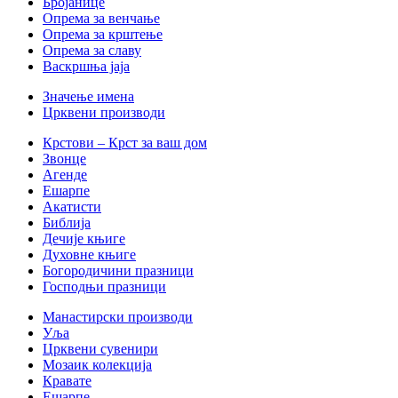
Бројанице
Опрема за венчање
Опрема за крштење
Опрема за славу
Васкршња јаја
Значење имена
Црквени производи
Крстови – Крст за ваш дом
Звонце
Агенде
Ешарпе
Акатисти
Библија
Дечије књиге
Духовне књиге
Богородичини празници
Господњи празници
Манастирски производи
Уља
Црквени сувенири
Мозаик колекција
Кравате
Ешарпе