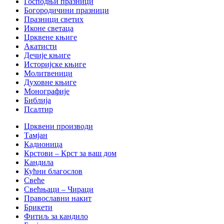
Господњи празници
Богородичини празници
Празници светих
Иконе светаца
Црквене књиге
Акатисти
Дечије књиге
Историјске књиге
Молитвеници
Духовне књиге
Монографије
Библија
Псалтир
Црквени производи
Тамјан
Кадионица
Крстови – Крст за ваш дом
Кандила
Кућни благослов
Свеће
Свећњаци – Чираци
Православни накит
Брикети
Фитиљ за кандило