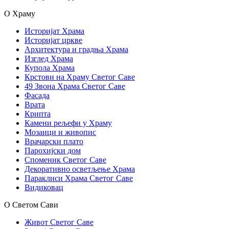
О Храму
Историјат Храма
Историјат цркве
Архитектура и градња Храма
Изглед Храма
Купола Храма
Крстови на Храму Светог Саве
49 Звона Храма Светог Саве
Фасада
Врата
Крипта
Камени рељефи у Храму
Мозаици и живопис
Врачарски плато
Парохијски дом
Споменик Светог Саве
Декоративно осветљење Храма
Параклиси Храма Светог Саве
Видиковац
О Светом Сави
Живот Светог Саве