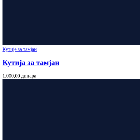
Кутије за тамјан
Кутија за тамјан
1.000,00
динара