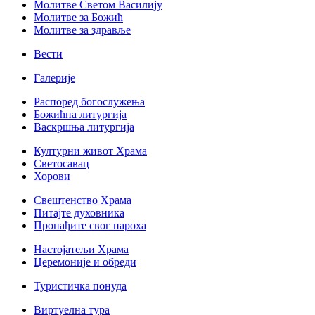
Молитве Светом Василију
Молитве за Божић
Молитве за здравље
Вести
Галерије
Распоред богослужења
Божићна литургија
Васкршња литургија
Културни живот Храма
Светосавац
Хорови
Свештенство Храма
Питајте духовника
Пронађите свог пароха
Настојатељи Храма
Церемоније и обреди
Туристичка понуда
Виртуелна тура