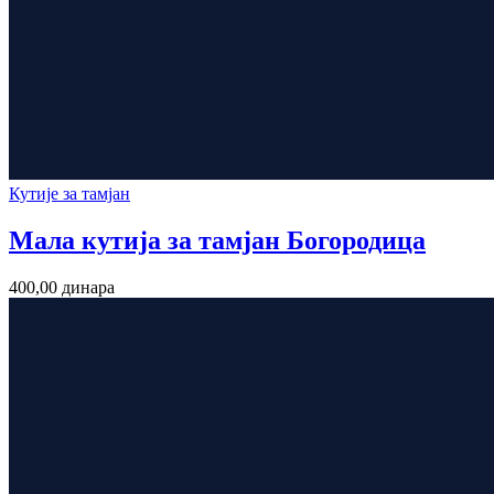
Кутије за тамјан
Мала кутија за тамјан Богородица
400,00
динара