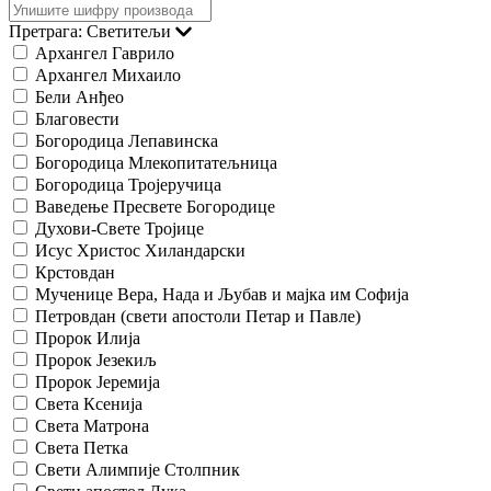
Претрага: Светитељи
Архангел Гаврило
Архангел Михаило
Бели Анђео
Благовести
Богородица Лепавинска
Богородица Млекопитатељница
Богородица Тројеручица
Ваведење Пресвете Богородице
Духови-Свете Тројице
Исус Христос Хиландарски
Крстовдан
Мученице Вера, Нада и Љубав и мајка им Софија
Петровдан (свети апостоли Петар и Павле)
Пророк Илија
Пророк Језекиљ
Пророк Јеремија
Света Ксенија
Света Матрона
Света Петка
Свети Алимпије Столпник