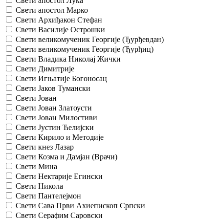
Свети апостол Лука
Свети апостол Марко
Свети Архиђакон Стефан
Свети Василије Острошки
Свети великомученик Георгије (Ђурђевдан)
Свети великомученик Георгије (Ђурђиц)
Свети Владика Николај Жички
Свети Димитрије
Свети Игњатије Богоносац
Свети Јаков Тумански
Свети Јован
Свети Јован Златоусти
Свети Јован Милостиви
Свети Јустин Ћелијски
Свети Кирило и Методије
Свети кнез Лазар
Свети Козма и Дамјан (Врачи)
Свети Мина
Свети Нектарије Егински
Свети Никола
Свети Пантелејмон
Свети Сава Први Ахиепископ Српски
Свети Серафим Саровски