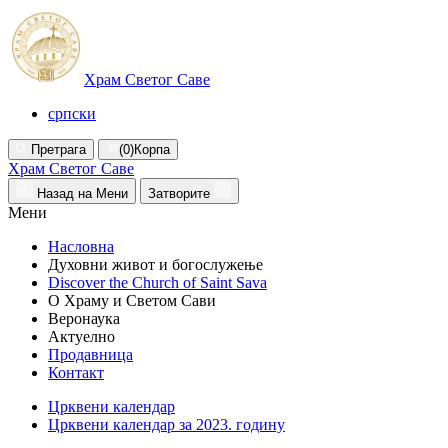
Храм Светог Саве
српски
Претрага
(0)
Корпа
Храм Светог Саве
Назад на Мени
Затворите
Мени
Насловна
Духовни живот и богослужење
Discover the Church of Saint Sava
О Храму и Светом Сави
Веронаука
Актуелно
Продавница
Контакт
Црквени календар
Црквени календар за 2023. годину