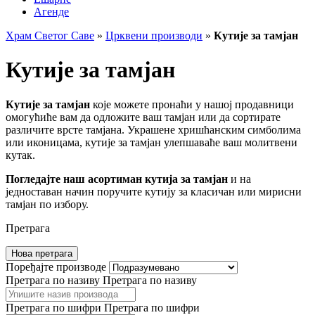
Агенде
Храм Светог Саве
»
Црквени производи
»
Кутије за тамјан
Кутије за тамјан
Кутије за тамјан
које можете пронаћи у нашој продавници
омогућиће вам да одложите ваш тамјан или да сортирате
различите врсте тамјана. Украшене хришћанским симболима
или иконицама, кутије за тамјан улепшаваће ваш молитвени
кутак.
Погледајте наш асортиман кутија за тамјан
и на
једноставан начин поручите кутију за класичан или мирисни
тамјан по избору.
Претрага
Нова претрага
Поређајте производе
Претрага по називу
Претрага по називу
Претрага по шифри
Претрага по шифри