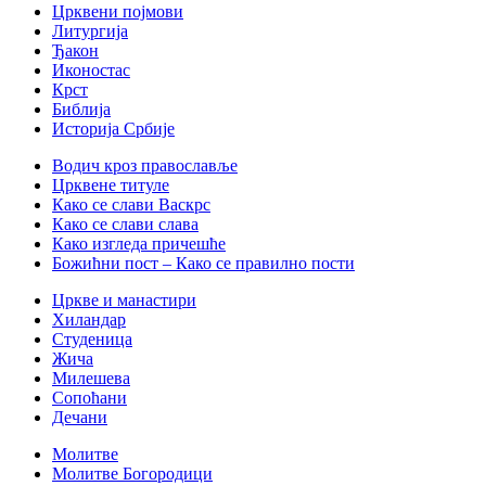
Црквени појмови
Литургија
Ђакон
Иконостас
Крст
Библија
Историја Србије
Водич кроз православље
Црквене титуле
Како се слави Васкрс
Како се слави слава
Како изгледа причешће
Божићни пост – Како се правилно пости
Цркве и манастири
Хиландар
Студеница
Жича
Милешева
Сопоћани
Дечани
Молитве
Молитве Богородици