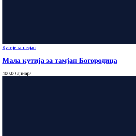
Кутије за тамјан
Мала кутија за тамјан Богородица
400,00
динара