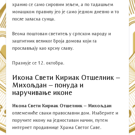
хранио се само сировим зељем, а по тадашњем
монашком правилу јео је само једном дневно и то
после заласка сунца.
Веома поштован светитељ у српском народу и
заштитник великог броја домова који га
прослављају као крсну славу.
Празнује се 12. октобра.
Икона Свети Кириак Отшелник –
Михољдан – понуда и
наручивање иконе
Икона Свети Кириак Отшелник – Михољдан
оплемениће сваки православни дом. Изаберите и
поручите икону на једноставан начин, путем
интернет продавнице Храма Светог Саве.