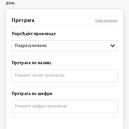
дом.
Претрага
Нова претрага
Поређајте производе
Подразумевано
Претрага по називу
Претрага по називу
Претрага по шифри
Претрага по шифри