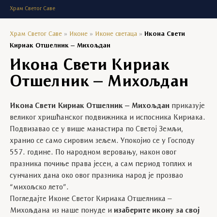
Храм Светог Саве
Храм Светог Саве
»
Иконе
»
Иконе светаца
»
Икона Свети
Кириак Отшелник – Михољдан
Икона Свети Кириак
Отшелник – Михољдан
Икона Свети Кириак Отшелник – Михољдан
приказује
великог хришћанског подвижника и испосника Кириака.
Подвизавао се у више манастира по Светој Земљи,
хранио се само сировим зељем. Упокојио се у Господу
557. године. По народном веровању, након овог
празника почиње права јесен, а сам период топлих и
сунчаних дана око овог празника народ је прозвао
“михољско лето”.
Погледајте Иконе Светог Кириака Отшелника –
Михољдана из наше понуде и
изаберите икону за свој