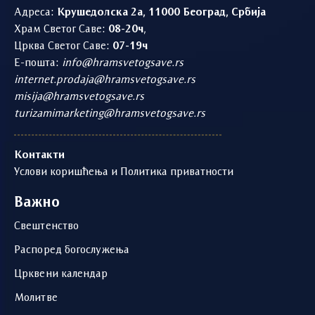
Адреса:
Крушедолска 2а, 11000 Београд, Србија
Храм Светог Саве:
08-20ч
,
Црква Светог Саве:
07-19ч
Е-пошта:
info@hramsvetogsave.rs
internet.prodaja@hramsvetogsave.rs
misija@hramsvetogsave.rs
turizamimarketing@hramsvetogsave.rs
Контакти
Услови коришћења и Политика приватности
Важно
Свештенство
Распоред богослужења
Црквени календар
Молитве