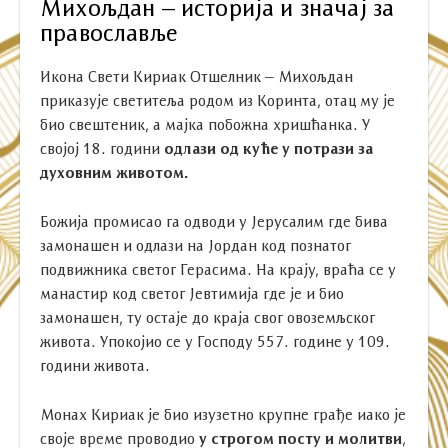
Михољдан – историја и значај за
православље
Икона Свети Кириак Отшелник – Михољдан
приказује светитеља родом из Коринта, отац му је
био свештеник, а мајка побожна хришћанка. У
својој 18. години
одлази од куће у потрази за
духовним животом.
Божија промисао га одводи у Јерусалим где бива
замонашен и одлази на Јордан код познатог
подвижника светог Герасима. На крају, враћа се у
манастир код светог Јевтимија где је и био
замонашен, ту остаје до краја свог овоземљског
живота. Упокојио се у Господу 557. године у 109.
години живота.
Монах Кириак је био изузетно крупне грађе иако је
своје време проводио
у строгом посту и молитви
,