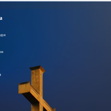
а
оди
ри
а