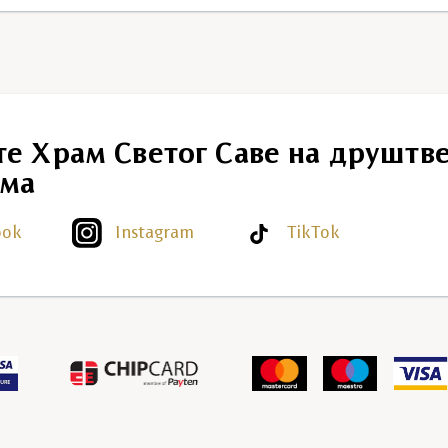
те Храм Светог Саве на друштв
ма
ook
Instagram
TikTok