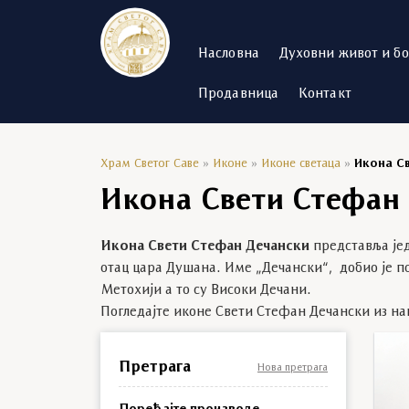
Насловна
Духовни живот и б
Продавница
Контакт
Храм Светог Саве
»
Иконе
»
Иконе светаца
»
Икона С
Икона Свети Стефан
Икона Свети Стефан Дечански
представља је
отац цара Душана. Име „Дечански“, добио је п
Метохији а то су Високи Дечани.
Погледајте иконе Свети Стефан Дечански из на
Претрага
Нова претрага