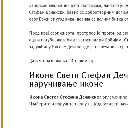
За време владавине овог светитеља, настало је 
Стефан Дечански, бавио се добротворним делим
овог Божијег угодника, десила се велика битка с
Пред крај свог живота, претрпео је прогон од с
оца и погуби, желећи да загосподари Србијом.
С
задужбину Високе Дечане где је и свечано сахр
Датум празновања 24.новембар.
Иконе Свети Стефан Деч
наручивање иконе
Икона Светог Стефана Дечанског
оплемениће 
Изаберите и поручите икону на једноставан нач