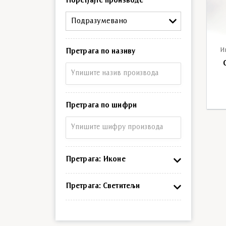
Поређајте производе
Подразумевано
И
Претрага по називу
Претрага по називу
Претрага по шифри
Претрага по шифри
Претрага: Иконе
Претрага: Светитељи