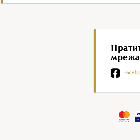
Прати
мрежа
Faceb