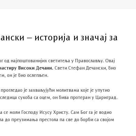
нски – историја и значај за
ог од најпоштованијих светитеља у Православљу. Овај
настиру Високи Дечани.
Свети Стефан Дечански, био
ем, он је био ослепљен.
 прогледао је захваљујући молитвама које је упутио
ледица сукоба са оцем, он бива протеран у Цариград.
да се моли Господу Исусу Христу. Сам Бог га је водио
 па до преузимања престола па све до борби са својом