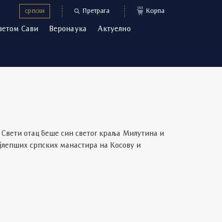
(0)
српски
Претрага
Корпа
ветом Сави
Веронаука
Актуелно
 Свети отац беше син светог краља Милутина и
ајлепших српских манастира на Косову и