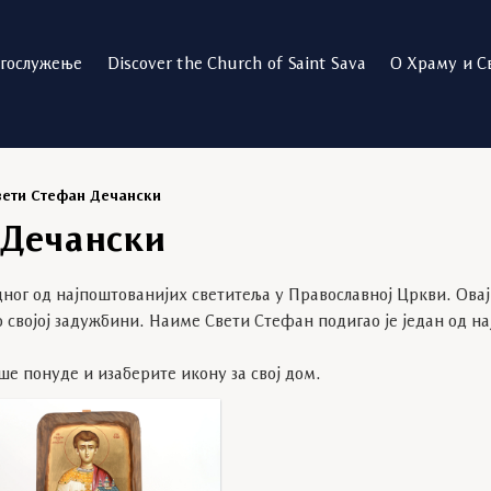
огослужење
Discover the Church of Saint Sava
О Храму и С
вети Стефан Дечански
 Дечански
дног од најпоштованијих светитеља у Православној Цркви. Овај
о својој задужбини. Наиме Свети Стефан подигао је један од н
ше понуде и изаберите икону за свој дом.