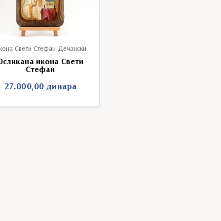
кона Свети Стефан Дечански
Осликана икона Свети
Стефан
27.000,00
динара