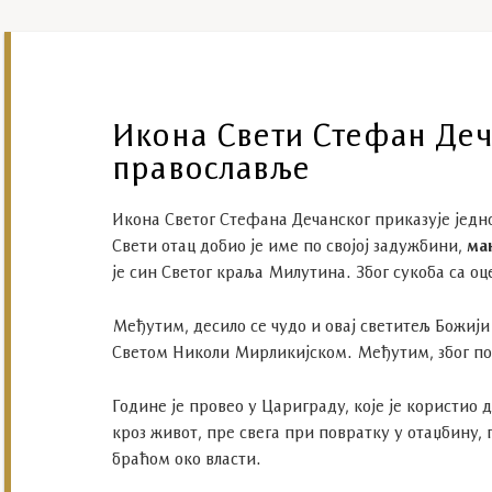
Икона Свети Стефан Деча
православље
Икона Светог Стефана Дечанског приказује једн
Свети отац добио је име по својој задужбини,
ма
је син Светог краља Милутина. Због сукоба са оц
Међутим, десило се чудо и овај светитељ Божији
Светом Николи Мирликијском. Међутим, због пос
Године је провео у Цариграду, које је користио 
кроз живот, пре свега при повратку у отаџбину,
браћом око власти.