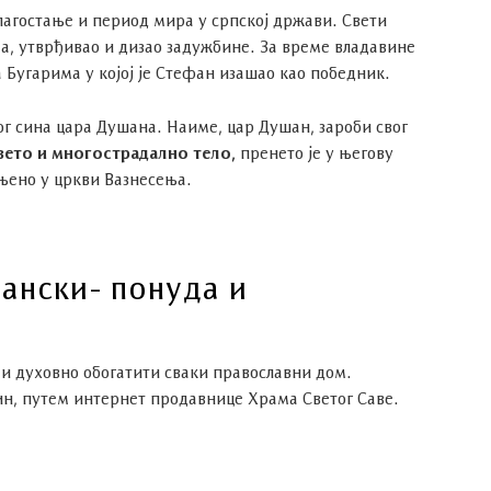
благостање и период мира у српској држави. Свети
а, утврђивао и дизао задужбине. За време владавине
а Бугарима у којој је Стефан изашао као победник.
вог сина цара Душана. Наиме, цар Душан, зароби свог
вето и многострадално тело,
пренето је у његову
ањено у цркви Вазнесења.
ански- понуда и
и духовно обогатити сваки православни дом.
ин, путем интернет продавнице Храма Светог Саве.