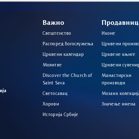
Важно
Продавниц
Свештенство
Иконе
Распоред богослужења
Црквени произв
Црквени календар
Црквене књиге
Молитве
Црквени сувени
Discover the Church of
Манастирски
Saint Sava
производи
ија
Светосавац
Мозаик колекциј
Хорови
Значење имена
Историја Србије