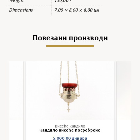
Weight
150,00 г
Dimensions
7,00 × 8,00 × 8,00 цм
Повезани производи
Висеће кандило
ови
Кандило висеће посребрено
5.000,00
динара