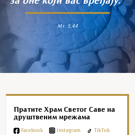
за оне који вас вређају."
Мт. 5,44
Пратите Храм Светог Саве на
друштвеним мрежама
Facebook
Instagram
TikTok