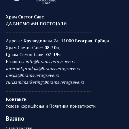
Храм Светог Саве
ДА БИСМО МИ ПОСТОЈАЛИ
Адреса:
Крушедолска 2а, 11000 Београд, Србија
Храм Светог Саве:
08-20ч
,
Црква Светог Саве:
07-19ч
Е-пошта:
info@hramsvetogsave.rs
internet.prodaja@hramsvetogsave.rs
misija@hramsvetogsave.rs
turizamimarketing@hramsvetogsave.rs
Контакти
Услови коришћења и Политика приватности
Важно
Свештенство