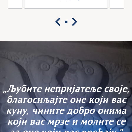
„Љубите непријатеље своје,
благосиљајте оне који вас
куну, чините добро онима
који вас мрзе и молите се