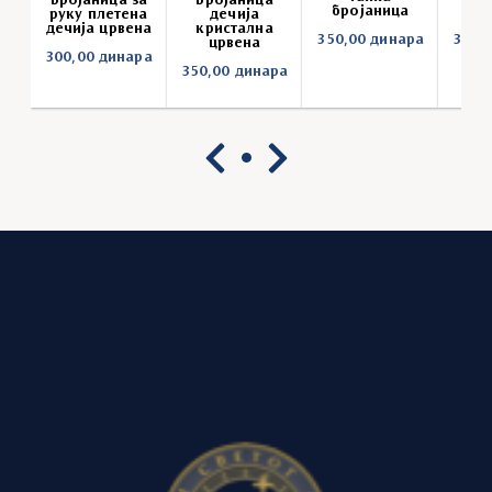
Бројаница за
Бројаница
бројаница
бр
руку плетена
дечија
дечија црвена
кристална
350,00
динара
350,
црвена
300,00
динара
350,00
динара