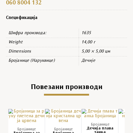
060 8004 132
Спецификација
Шифра производа:
1635
Weight
14,00 г
Dimensions
5,00 × 5,00 цм
Бројанице (Наруквице)
Дечије
Повезани производи
Бројанице
Бр
Дечија плава
Деч
Бројанице
Бројанице
танка