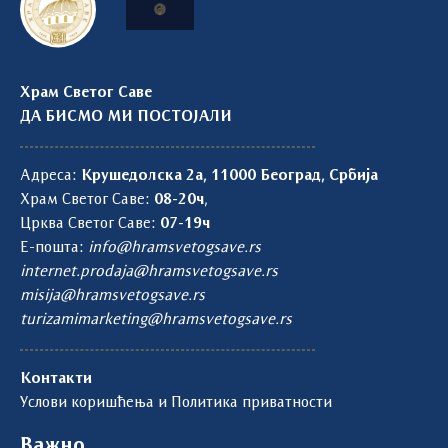
Храм Светог Саве
ДА БИСМО МИ ПОСТОЈАЛИ
Адреса:
Крушедолска 2а, 11000 Београд, Србија
Храм Светог Саве:
08-20ч
,
Црква Светог Саве:
07-19ч
Е-пошта:
info@hramsvetogsave.rs
internet.prodaja@hramsvetogsave.rs
misija@hramsvetogsave.rs
turizamimarketing@hramsvetogsave.rs
Контакти
Услови коришћења и Политика приватности
Важно