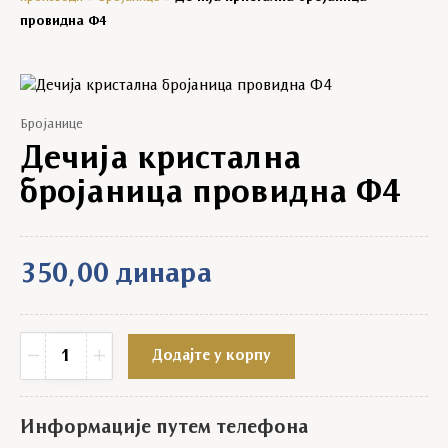
провидна Ф4
Бројанице
Дечија кристална
бројаница провидна Ф4
350,00
динара
Дечија кристална бројаница провидна Ф4 quantity
−
+
Додајте у корпу
Информације путем телефона