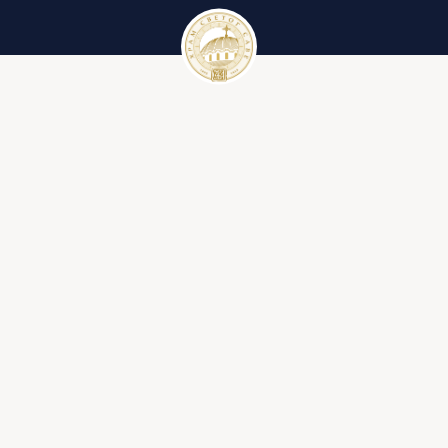
Црквени календар
Вести
Црквени календар за 2023. годину
Галерије
Црквени појмови
Литургија
Ђакон
Иконостас
Крст
Библија