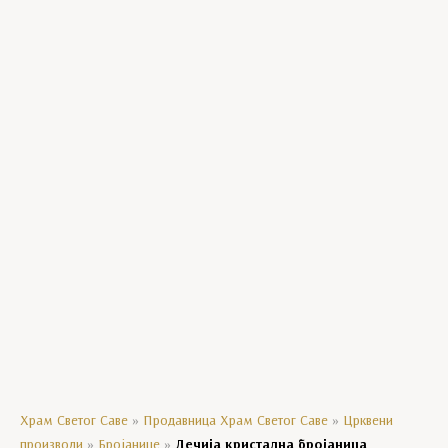
Богородичини празници
Господњи празници
Манастирски производи
Уља
Црквени сувенири
Мозаик колекција
Кравате
Ешарпе
Агенде
Храм Светог Саве
»
Продавница Храм Светог Саве
»
Црквени
производи
»
Бројанице
»
Дечија кристална бројаница