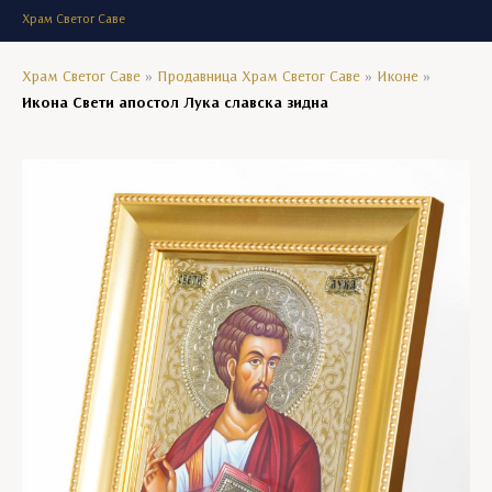
Храм Светог Саве
Храм Светог Саве
»
Продавница Храм Светог Саве
»
Иконе
»
Икона Свети апостол Лука славска зидна