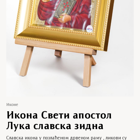
Иконе
Икона Свети апостол
Лука славска зидна
Славска икона у позлаћеном дрвеном раму , ликови су