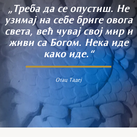
„Треба да се опустиш. Не
узимај на себе бриге овога
света, већ чувај свој мир и
живи са Богом. Нека иде
како иде.“
Отац Тадеј