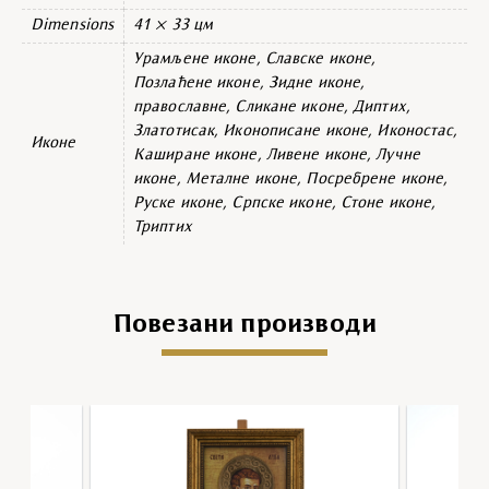
Dimensions
41 × 33 цм
Урамљене иконе, Славске иконе,
Позлаћене иконе, Зидне иконе,
православне, Сликане иконе, Диптих,
Златотисак, Иконописане иконе, Иконостас,
Иконе
Каширане иконе, Ливене иконе, Лучне
иконе, Металне иконе, Посребрене иконе,
Руске иконе, Српске иконе, Стоне иконе,
Триптих
Повезани производи