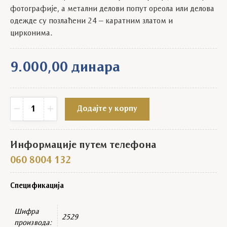
фотографије, а метални делови попут ореола или делова
одежде су позлаћени 24 – каратним златом и
цирконима.
9.000,00
динара
Икона Свети апостол Лука славска зидна quantity
−
+
Додајте у корпу
Информације путем телефона
060 8004 132
Спецификација
Шифра
2529
производа: