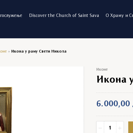
огослужење
Discover the Church of Saint Sava
О Храму и С
коне
»
Икона у раму Свети Никола
Иконе
Икона 
6.000,00
Икона у раму Све
−
+