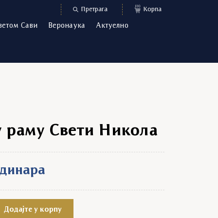
(0)
Претрага
Корпа
ветом Сави
Веронаука
Актуелно
у раму Свети Никола
динара
ти Никола quantity
Додајте у корпу