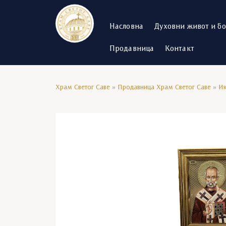
Насловна
Духовни живот и б
Продавница
Контакт
Храм Светог Саве
»
Продавница Храм Светог Саве
»
И