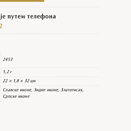
е путем телефона
2
2453
1,2 г
22 × 1,8 × 32 цм
Славске иконе, Зидне иконе, Златотисак,
Српске иконе