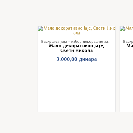
Васкршња јаја - избор декорације за васкршња јаја
Мало декоративно јаје,
Ма
Свети Никола
3.000,00
динара
 Николе
ивена Свети
ла
динара