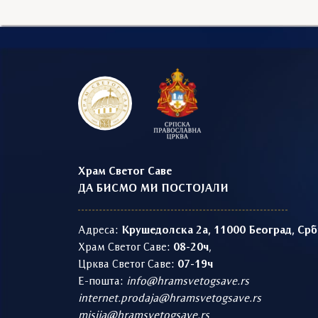
Храм Светог Саве
ДА БИСМО МИ ПОСТОЈАЛИ
Адреса:
Крушедолска 2а, 11000 Београд, Срб
Храм Светог Саве:
08-20ч
,
Црква Светог Саве:
07-19ч
Е-пошта:
info@hramsvetogsave.rs
internet.prodaja@hramsvetogsave.rs
misija@hramsvetogsave.rs