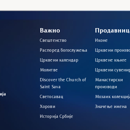
Важно
Продавниц
Свештенство
Иконе
Распоред богослужења
Црквени произв
Црквени календар
Црквене књиге
Молитве
Црквени сувени
Discover the Church of
Манастирски
Saint Sava
производи
ија
Светосавац
Мозаик колекциј
Хорови
Значење имена
Историја Србије