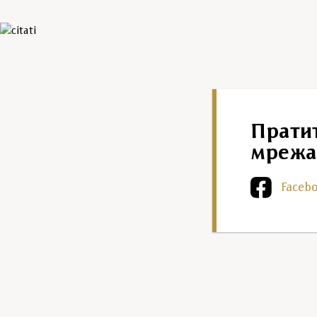
Прати
мрежа
Faceb