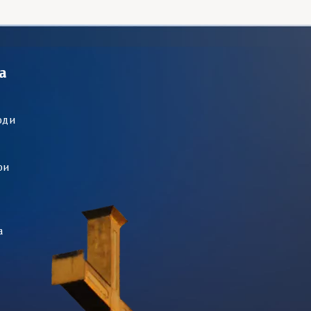
а
оди
ри
а