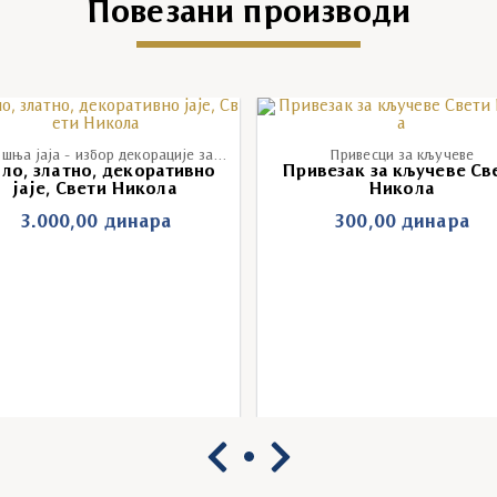
Повезани производи
Васкршња јаја - избор декорације за васкршња јаја
Привесци за кључеве
ло, златно, декоративно
Привезак за кључеве Св
јаје, Свети Никола
Никола
3.000,00
динара
300,00
динара