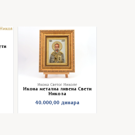
ети
Мало дек
Свет
3.000
Икона Светог Николе
Икона метална ливена Свети
Никола
40.000,00
динара