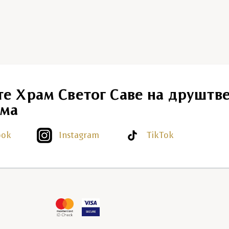
те Храм Светог Саве на друштв
ма
ook
Instagram
TikTok