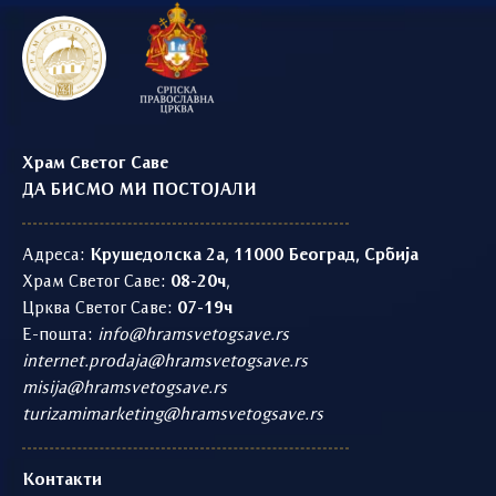
Храм Светог Саве
ДА БИСМО МИ ПОСТОЈАЛИ
Адреса:
Крушедолска 2а, 11000 Београд, Србија
Храм Светог Саве:
08-20ч
,
Црква Светог Саве:
07-19ч
Е-пошта:
info@hramsvetogsave.rs
internet.prodaja@hramsvetogsave.rs
misija@hramsvetogsave.rs
turizamimarketing@hramsvetogsave.rs
Контакти