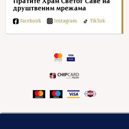
Пратите Храм Светог Саве на
друштвеним мрежама
Facebook
Instagram
TikTok