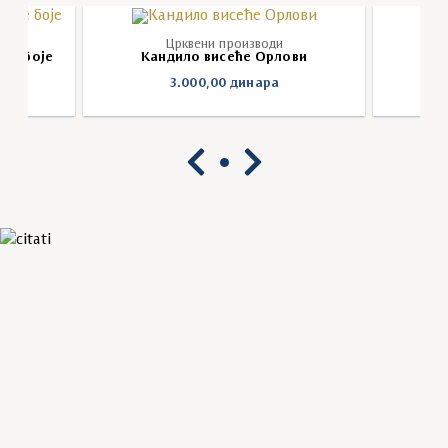
Црквени производи
не боје
Кандило висеће Орлови
Ка
3.000,00
динара