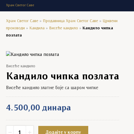
Храм Светог Саве
Храм Светог Саве
»
Продавница Храм Светог Саве
»
Црквени
производи
»
Кандила
»
Висеће кандило
»
Кандило чипка
позлата
Висеће кандило
Кандило чипка позлата
Висеће кандило златне боје са шаром чипке
4.500,00
динара
Кандило чипка позлата quantity
−
+
Додајте у корпу