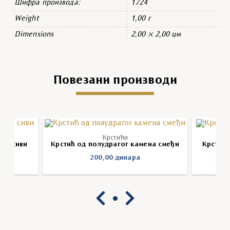
Шифра производа:
1724
Weight
1,00 г
Dimensions
2,00 × 2,00 цм
Повезани производи
Крстићи
ена сиви
Крстић од полудрагог камена смеђи
Крстић 
200,00
динара