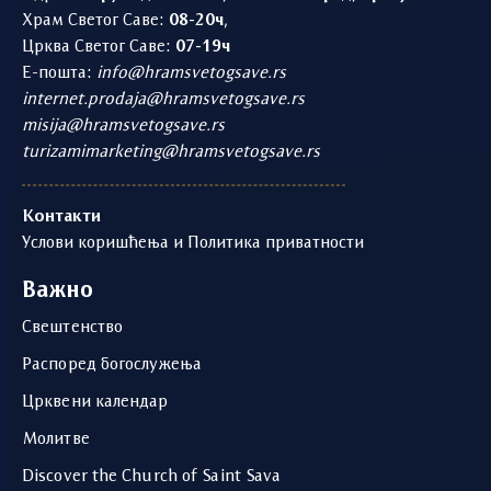
Храм Светог Саве:
08-20ч
,
Црква Светог Саве:
07-19ч
Е-пошта:
info@hramsvetogsave.rs
internet.prodaja@hramsvetogsave.rs
misija@hramsvetogsave.rs
turizamimarketing@hramsvetogsave.rs
Контакти
Услови коришћења и Политика приватности
Важно
Свештенство
Распоред богослужења
Црквени календар
Молитве
Discover the Church of Saint Sava