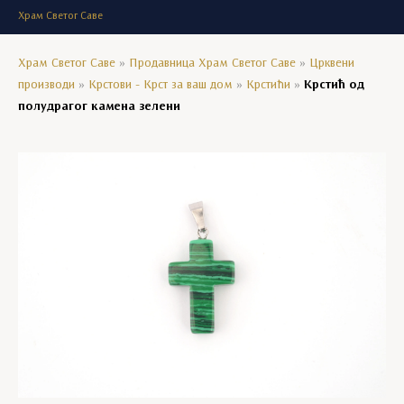
Храм Светог Саве
Храм Светог Саве
»
Продавница Храм Светог Саве
»
Црквени
производи
»
Крстови - Крст за ваш дом
»
Крстићи
»
Крстић од
полудрагог камена зелени