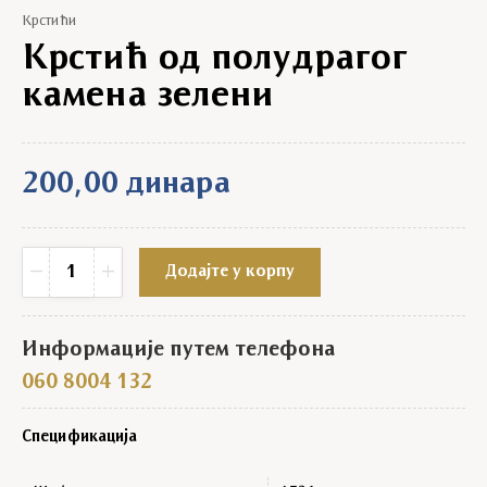
Крстићи
Крстић од полудрагог
камена зелени
200,00
динара
Крстић од полудрагог камена зелени quantity
−
+
Додајте у корпу
Информације путем телефона
060 8004 132
Спецификација