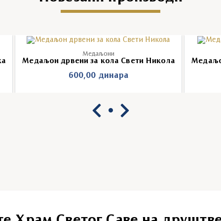
Медаљони
ка
Медаљон дрвени за кола Свети Никола
Медаљо
600,00
динара
те Храм Светог Саве на друштв