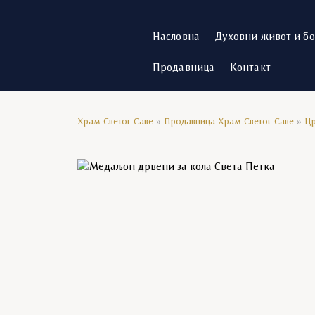
Насловна
Духовни живот и б
Продавница
Контакт
Храм Светог Саве
»
Продавница Храм Светог Саве
»
Цр