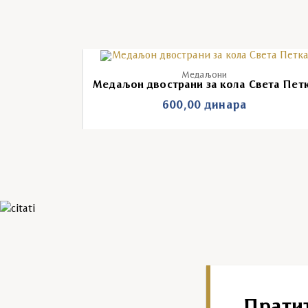
Медаљони
Медаљон двострани за кола Света Пет
600,00
динара
Прати