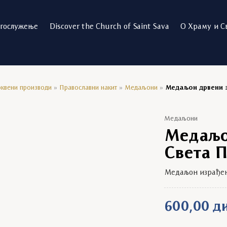
огослужење
Discover the Church of Saint Sava
О Храму и С
квени производи
»
Православни накит
»
Медаљони
»
Медаљон дрвени з
Медаљони
Медаљо
Света 
Медаљон израђен 
600,00
д