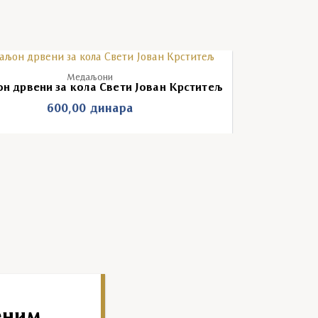
Медаљони
н дрвени за кола Свети Јован Крститељ
600,00
динара
еним