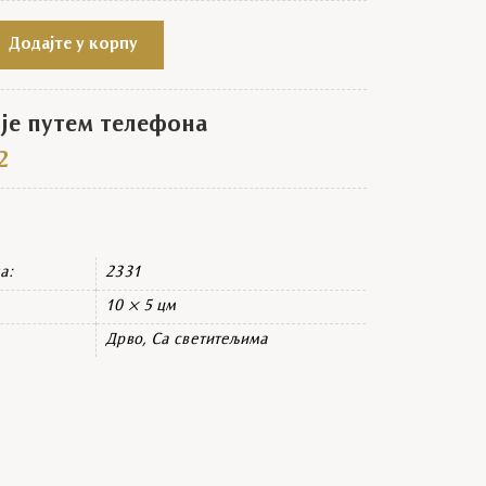
а кола Света Петка quantity
Додајте у корпу
е путем телефона
2
а:
2331
10 × 5 цм
Дрво, Са светитељима