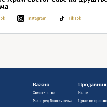
ма
ook
Instagram
TikTok
Важно
Продавниц
Свештенство
Иконе
Распоред богослужења
Црквени произв