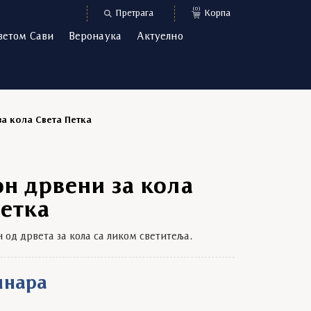
(0)
Претрага
Корпа
ветом Сави
Веронаука
Актуелно
а кола Света Петка
н дрвени за кола
Петка
од дрвета за кола са ликом светитеља.
инара