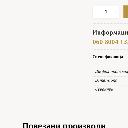
Медаљон дрвени з
−
+
Информациј
060 8004 13
Спецификација
Шифра производ
Dimensions
Сувенири
Повезани производи