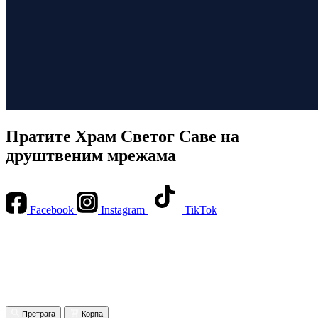
Пратите Храм Светог Саве на
друштвеним мрежама
Facebook
Instagram
TikTok
Претрага
Корпа