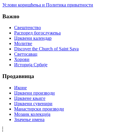
Услови коришћења и Политика приватности
Важно
Свештенство
Распоред богослужења
Црквени календар
Молитве
Discover the Church of Saint Sava
Светосавац
Хорови
Историја Србије
Продавница
Иконе
Црквени производи
Црквене књиге
Црквени сувенири
Манастирски производи
Мозаик колекција
Значење имена