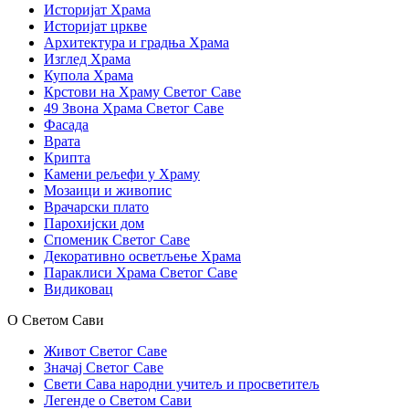
Историјат Храма
Историјат цркве
Архитектура и градња Храма
Изглед Храма
Купола Храма
Крстови на Храму Светог Саве
49 Звона Храма Светог Саве
Фасада
Врата
Крипта
Камени рељефи у Храму
Мозаици и живопис
Врачарски плато
Парохијски дом
Споменик Светог Саве
Декоративно осветљење Храма
Параклиси Храма Светог Саве
Видиковац
О Светом Сави
Живот Светог Саве
Значај Светог Саве
Свети Сава народни учитељ и просветитељ
Легенде о Светом Сави