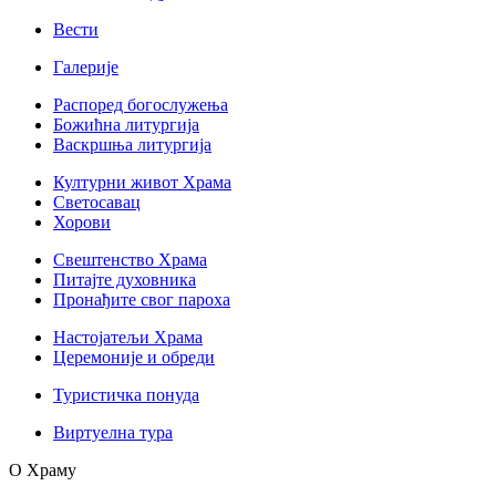
Вести
Галерије
Распоред богослужења
Божићна литургија
Васкршња литургија
Културни живот Храма
Светосавац
Хорови
Свештенство Храма
Питајте духовника
Пронађите свог пароха
Настојатељи Храма
Церемоније и обреди
Туристичка понуда
Виртуелна тура
О Храму