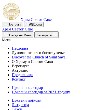
Храм Светог Саве
Претрага
(0)
Корпа
Храм Светог Саве
Назад на Мени
Затворите
Мени
Насловна
Духовни живот и богослужење
Discover the Church of Saint Sava
О Храму и Светом Сави
Веронаука
Актуелно
Продавница
Контакт
Црквени календар
Црквени календар за 2023. годину
Црквени појмови
Литургија
Ђакон