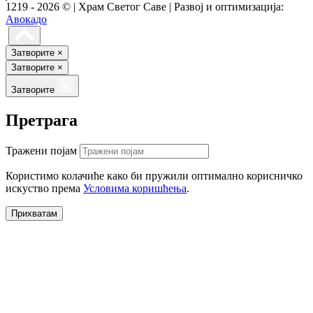
1219 - 2026 © | Храм Светог Саве | Развој и оптимизација:
Авокадо
Затворите
×
Затворите
×
Затворите
Претрага
Тражени појам
Користимо колачиће како би пружили оптимално корисничко
искуство према
Условима коришћења
.
Прихватам