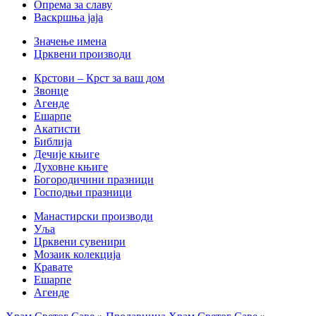
Опрема за славу
Васкршња јаја
Значење имена
Црквени производи
Крстови – Крст за ваш дом
Звонце
Агенде
Ешарпе
Акатисти
Библија
Дечије књиге
Духовне књиге
Богородичини празници
Господњи празници
Манастирски производи
Уља
Црквени сувенири
Мозаик колекција
Кравате
Ешарпе
Агенде