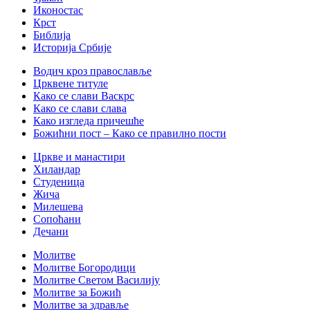
Иконостас
Крст
Библија
Историја Србије
Водич кроз православље
Црквене титуле
Како се слави Васкрс
Како се слави слава
Како изгледа причешће
Божићни пост – Како се правилно пости
Цркве и манастири
Хиландар
Студеница
Жича
Милешева
Сопоћани
Дечани
Молитве
Молитве Богородици
Молитве Светом Василију
Молитве за Божић
Молитве за здравље