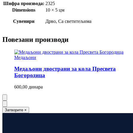
Шифра производа:
2325
Dimensions
10 × 5 цм
Сувенири
Дрво, Са светитељима
Повезани производи
Медаљони
Медаљони двострани за кола Пресвета
Богородица
600,00
динара
Затворите
×