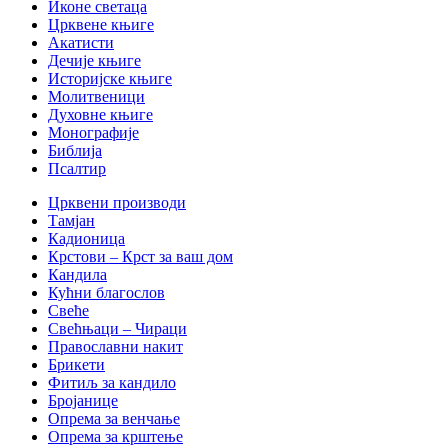
Иконе светаца
Црквене књиге
Акатисти
Дечије књиге
Историјске књиге
Молитвеници
Духовне књиге
Монографије
Библија
Псалтир
Црквени производи
Тамјан
Кадионица
Крстови – Крст за ваш дом
Кандила
Кућни благослов
Свеће
Свећњаци – Чираци
Православни накит
Брикети
Фитиљ за кандило
Бројанице
Опрема за венчање
Опрема за крштење