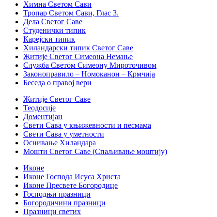
Химна Светом Сави
Тропар Светом Сави, Глас 3.
Дела Светог Саве
Студенички типик
Карејски типик
Хиландарски типик Светог Саве
Житије Светог Симеона Немање
Служба Светом Симеону Мироточивом
Законоправило – Номоканон – Крмчија
Беседа о правој вери
Житије Светог Саве
Теодосије
Доментијан
Свети Сава у књижевности и песмама
Свети Сава у уметности
Оснивање Хиландара
Мошти Светог Саве (Спаљивање моштију)
Иконе
Иконе Господа Исуса Христа
Иконе Пресвете Богородице
Господњи празници
Богородичини празници
Празници светих