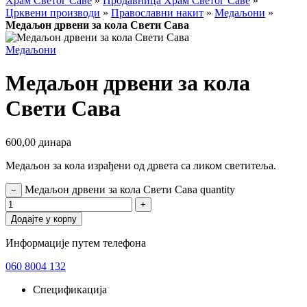
Храм Светог Саве
»
Продавница Храм Светог Саве
»
Црквени производи
»
Православни накит
»
Медаљони
»
Медаљон дрвени за кола Свети Сава
Медаљони
Медаљон дрвени за кола
Свети Сава
600,00
динара
Медаљон за кола израђени од дрвета са ликом светитеља.
Медаљон дрвени за кола Свети Сава quantity
−
+
Додајте у корпу
Информације путем телефона
060 8004 132
Спецификација