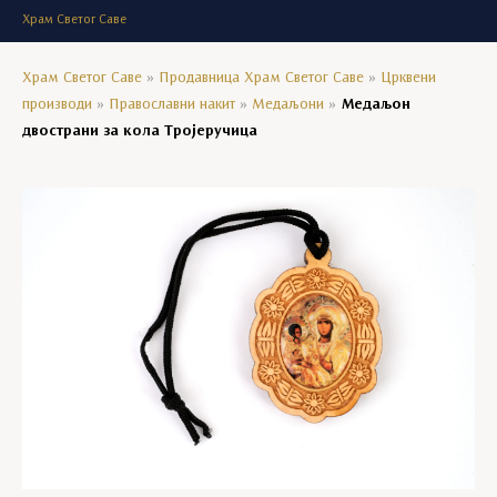
Храм Светог Саве
Храм Светог Саве
»
Продавница Храм Светог Саве
»
Црквени
производи
»
Православни накит
»
Медаљони
»
Медаљон
двострани за кола Тројеручица