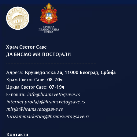
Храм Светог Саве
ДА БИСМО МИ ПОСТОЈАЛИ
Адреса:
Крушедолска 2а, 11000 Београд, Србија
Храм Светог Саве:
08-20ч
,
Црква Светог Саве:
07-19ч
Е-пошта:
info@hramsvetogsave.rs
internet.prodaja@hramsvetogsave.rs
misija@hramsvetogsave.rs
turizamimarketing@hramsvetogsave.rs
Контакти