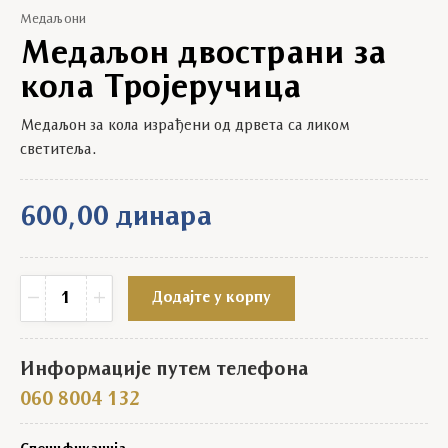
Медаљони
Медаљон двострани за
кола Тројеручица
Медаљон за кола израђени од дрвета са ликом
светитеља.
600,00
динара
Медаљон двострани за кола Тројеручица quantity
−
+
Додајте у корпу
Информације путем телефона
060 8004 132