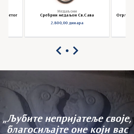
Медаљони
м Светог
Огрлица
Сребрни медаљон Св.Сава
а
2.800,00
динара
„Љубите непријатеље своје,
благосиљајте оне који вас