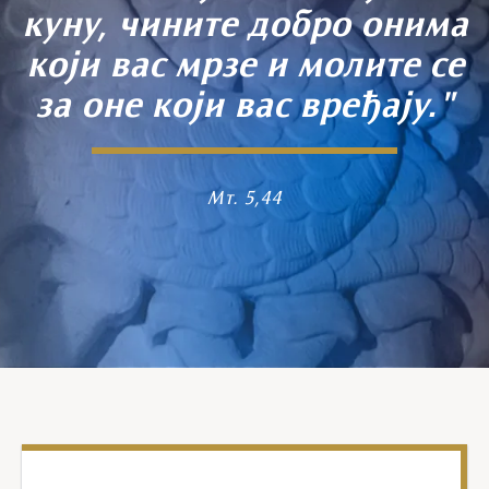
куну, чините добро онима
који вас мрзе и молите се
за оне који вас вређају."
Мт. 5,44