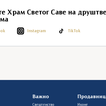
те Храм Светог Саве на друштв
ма
ook
Instagram
TikTok
Важно
Продавниц
Свештенство
Иконе