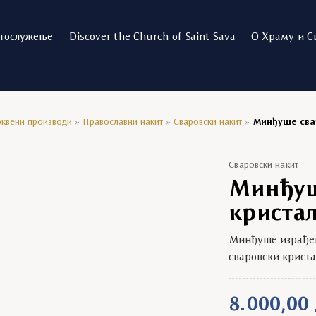
огослужење
Discover the Church of Saint Sava
О Храму и С
квени производи
»
Православни накит
»
Сваровски накит
»
Минђуше свар
Сваровски накит
Минђуш
кристал
Минђуше израђен
сваровски криста
8.000,00