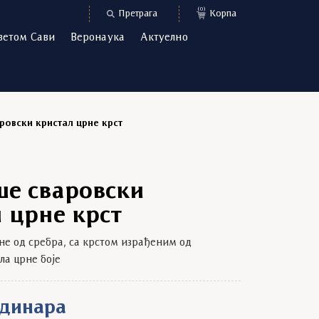
(0)
Претрага
Корпа
ветом Сави
Веронаука
Актуелно
овски кристал црне крст
е сваровски
 црне крст
е од сребра, са крстом израђеним од
ла црне боје
динара