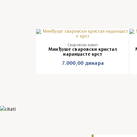
Сваровски накит
Минђуше сваровски кристал
наранџасте крст
7.000,00
динара