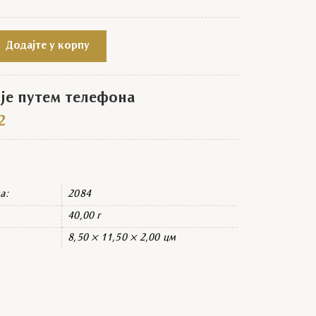
ки кристал црне крст quantity
Додајте у корпу
е путем телефона
2
а:
2084
40,00 г
8,50 × 11,50 × 2,00 цм