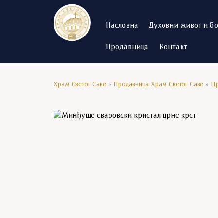
Насловна
Духовни живот и б
Продавница
Контакт
Храм Светог Саве
»
Продавница Храм Светог Саве
»
Цр