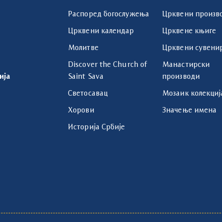
Распоред богослужења
Црквени произв
Црквени календар
Црквене књиге
Молитве
Црквени сувени
Discover the Church of
Манастирски
ија
Saint Sava
производи
Светосавац
Мозаик колекциј
Хорови
Значење имена
Историја Србије