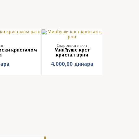
ит
Сваровски накит
вски кристалом
Минђуше крст
а
кристал црни
ара
4.000,00
динара