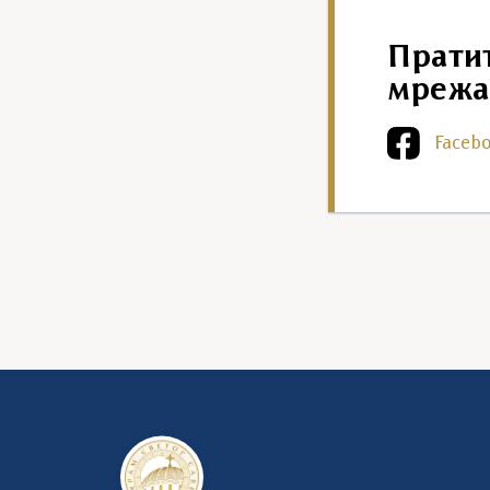
Прати
мрежа
Faceb