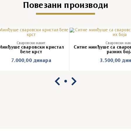
Повезани производи
Сваровски накит
Сваровски нак
Минђуше сваровски кристал
Ситне минђуше са сваро
беле крст
разних бој
7.000,00
динара
3.500,00
дин