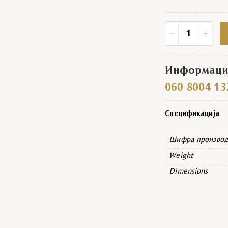
Минђуше сваровс
−
+
Информациј
060 8004 13
Спецификација
Шифра производ
Weight
Dimensions