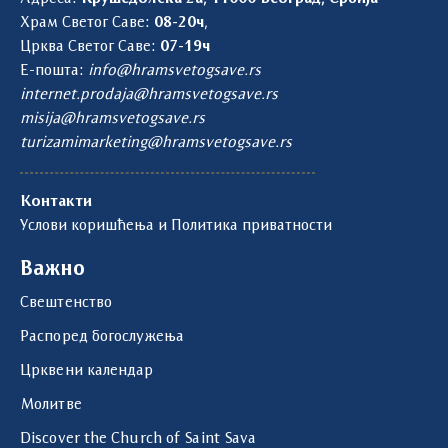
Храм Светог Саве:
08-20ч
,
Црква Светог Саве:
07-19ч
Е-пошта:
info@hramsvetogsave.rs
internet.prodaja@hramsvetogsave.rs
misija@hramsvetogsave.rs
turizamimarketing@hramsvetogsave.rs
Контакти
Услови коришћења и Политика приватности
Важно
Свештенство
Распоред богослужења
Црквени календар
Молитве
Discover the Church of Saint Sava