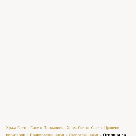
Богородичини празници
Господњи празници
Манастирски производи
Уља
Црквени сувенири
Мозаик колекција
Кравате
Ешарпе
Агенде
Храм Светог Саве
»
Продавница Храм Светог Саве
»
Црквени
производи
»
Православни накит
»
Сваровски накит
»
Огрлица са