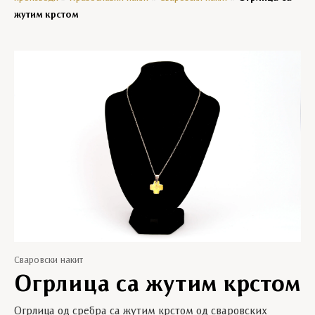
жутим крстом
Сваровски накит
Огрлица са жутим крстом
Огрлица од сребра са жутим крстом од сваровских