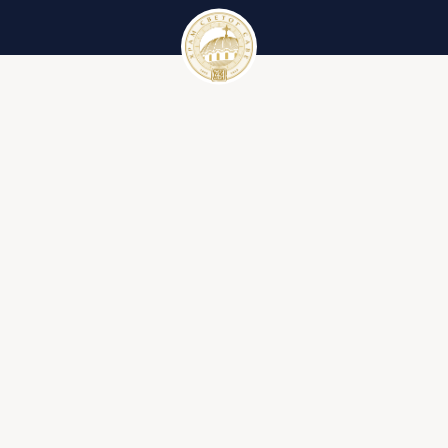
Црквени календар
Вести
Црквени календар за 2023. годину
Галерије
Црквени појмови
Литургија
Ђакон
Иконостас
Крст
Библија