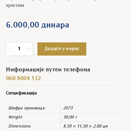
кристала
6.000,00
динара
Огрлица са жутим крстом quantity
−
+
Додајте у корпу
Информације путем телефона
060 8004 132
Спецификација
Шифра производа:
2073
Weight
30,00 г
Dimensions
8,50 × 11,50 × 2,00 цм