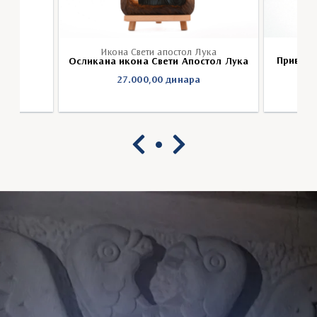
Икона Свети апостол Лука
Привеза
Лука
Осликана икона Свети Апостол Лука
27.000,00
динара