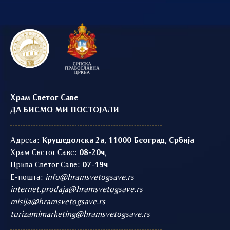
Храм Светог Саве
ДА БИСМО МИ ПОСТОЈАЛИ
Адреса:
Крушедолска 2а, 11000 Београд, Србија
Храм Светог Саве:
08-20ч
,
Црква Светог Саве:
07-19ч
Е-пошта:
info@hramsvetogsave.rs
internet.prodaja@hramsvetogsave.rs
misija@hramsvetogsave.rs
turizamimarketing@hramsvetogsave.rs