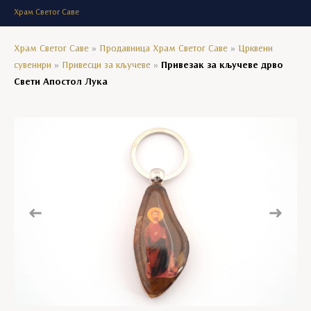
Храм Светог Саве
Храм Светог Саве
»
Продавница Храм Светог Саве
»
Црквени
сувенири
»
Привесци за кључеве
»
Привезак за кључеве дрво
Свети Апостол Лука
Prethodni
Sledeći