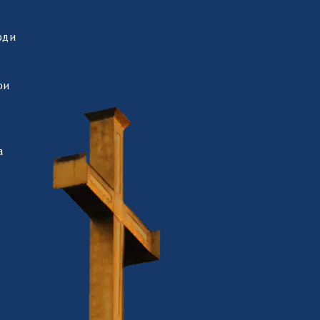
оди
ри
а