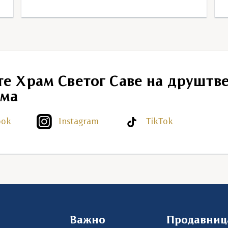
те Храм Светог Саве на друштв
ма
ook
Instagram
TikTok
Важно
Продавниц