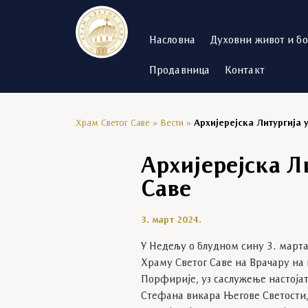
Насловна
Духовни живот и б
Продавница
Контакт
Храм Светог Саве
»
Вести
»
Архијерејска Литургија 
Архијерејска Л
Саве
3. март 2024.
У Недељу о блудном сину 3. марта 
Храму Светог Саве на Врачару на к
Порфирије, уз саслужење настојат
Стефана викара Његове Светости,