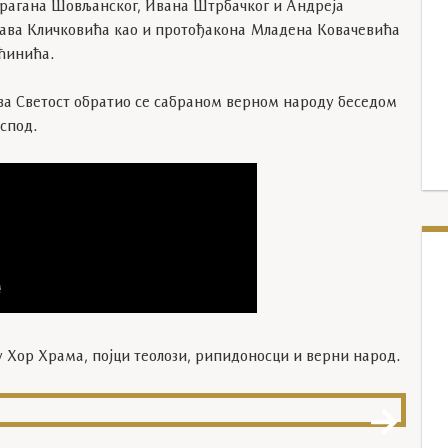
Драгана Шовљанског, Ивана Штрбачког и Андреја
слава Кличковића као и протођакона Младена Ковачевића
ућинића.
а Светост обратио се сабраном верном народу беседом
испод.
 Хор Храма, појци теолози, рипидоносци и верни народ.
IM