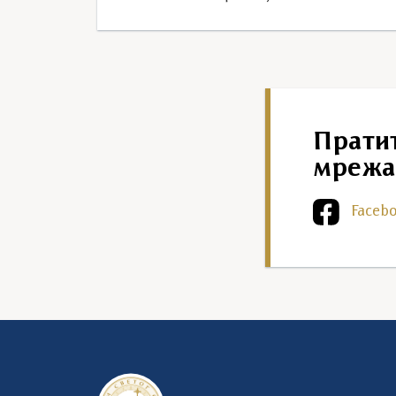
Прати
мрежа
Faceb