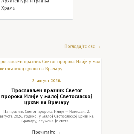
Архитектура и градња
Храма
Погледајте све →
2. август 2026.
Прослављен празник Светог
пророка Илије у малој Светосавској
цркви на Врачару
На празник Светог пророка Илије – Илиндан, 2.
августа 2026. године, у малој Светосавској цркви на
Врачару, служена је света…
Прочитајте →