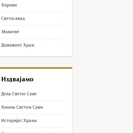
Хорови
Светосавац
Молитве
Доживите Храм
Издвајамо
Дела Светог Саве
Химна Светом Сави
G_9465
Историјат Храма