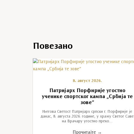
Повезано
8. август 2026.
Патријарх Порфирије угостио
ученике спортског кампа „Србија те
зове”
Његова Светост Патријарх српски г. Порфирије је
данас, 8. августа 2026. године, у храму Светог Саве
на Врачару угостио преко…
Прочитајте →