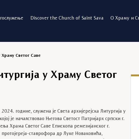
огослужење
Discover the Church of Saint Sava
О Храму и С
у Храму Светог Саве
итургија у Храму Светог
2024. године, служена је Света архијерејска Литургија у
ојој је началствовао Његова Светост Патријарх српски г.
еља Храма Светог Саве Епископа ремезијанског г.
 протојереја-ставрофора др Луке Новаковића,