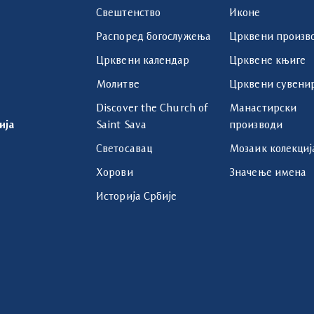
Свештенство
Иконе
Распоред богослужења
Црквени произв
Црквени календар
Црквене књиге
Молитве
Црквени сувени
Discover the Church of
Манастирски
ија
Saint Sava
производи
Светосавац
Мозаик колекциј
Хорови
Значење имена
Историја Србије