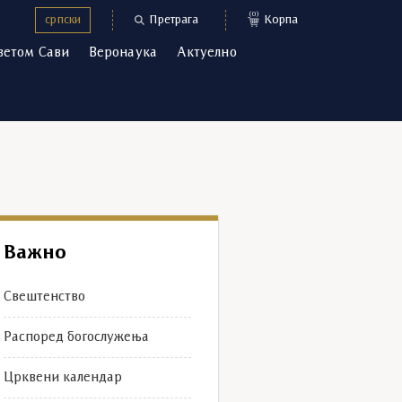
(0)
српски
Претрага
Корпа
ветом Сави
Веронаука
Актуелно
Важно
Свештенство
Распоред богослужења
Црквени календар