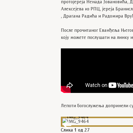
протојереја Ненада Јовановића, 
Алексејева из РПЦ, јереја Брани
, Драгана Радића и Радомира Вр
После прочитаног Еванђеља Његов
коју можете послушати на линку 
Лепоти богослужења допринели су
IMG_9464
Слика
1
од 27